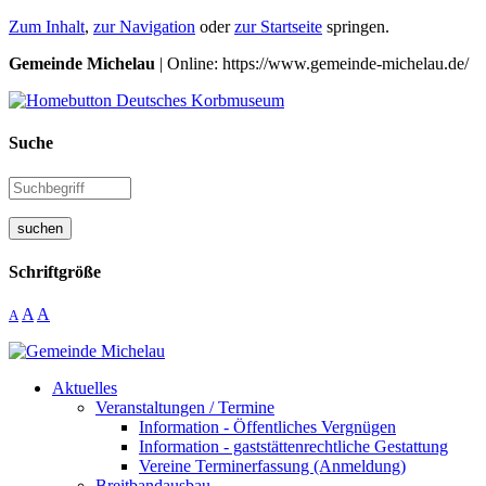
Zum Inhalt
,
zur Navigation
oder
zur Startseite
springen.
Gemeinde Michelau
| Online: https://www.gemeinde-michelau.de/
Suche
suchen
Schriftgröße
A
A
A
Aktuelles
Veranstaltungen / Termine
Information - Öffentliches Vergnügen
Information - gaststättenrechtliche Gestattung
Vereine Terminerfassung (Anmeldung)
Breitbandausbau