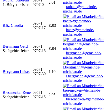
Robisch Andreas
09571
2.01
1. Bürgermeister
9707-0
rathaus@gemeinde-
michelau.de
09571
Bätz Claudia
E.03
9707-17
baetz@gemeinde-
michelau.de
Bergmann Gerd
09571
E.04
Sachgebietsleiter
9707-18
bergmann@gemeinde-
michelau.de
09571
Bergmann Lukas
1.10
9707-30
l.bergmann@gemeinde-
michelau.de
Biesenecker Rene
09571
2.05
Sachgebietsleiter
9707-15
biesenecker@gemeinde-
michelau.de