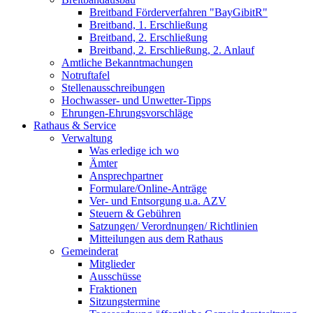
Breitband Förderverfahren "BayGibitR"
Breitband, 1. Erschließung
Breitband, 2. Erschließung
Breitband, 2. Erschließung, 2. Anlauf
Amtliche Bekanntmachungen
Notruftafel
Stellenausschreibungen
Hochwasser- und Unwetter-Tipps
Ehrungen-Ehrungsvorschläge
Rathaus & Service
Verwaltung
Was erledige ich wo
Ämter
Ansprechpartner
Formulare/Online-Anträge
Ver- und Entsorgung u.a. AZV
Steuern & Gebühren
Satzungen/ Verordnungen/ Richtlinien
Mitteilungen aus dem Rathaus
Gemeinderat
Mitglieder
Ausschüsse
Fraktionen
Sitzungstermine