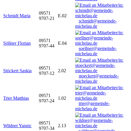
09571
Schmidt Maria
E.02
9707-21
schmidt@gemeinde-
michelau.de
09571
Söllner Florian
E.04
9707-44
soellner@gemeinde-
michelau.de
09571
Stöckert Saskia
2.02
9707-12
stoeckert@gemeinde-
michelau.de
09571
Trier Matthias
1.02
9707-24
trier@gemeinde-
michelau.de
09571
Wildner Yannic
2.13
9707-34
wildner@gemeinde-