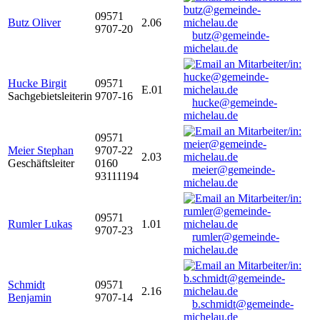
09571
Butz Oliver
2.06
9707-20
butz@gemeinde-
michelau.de
Hucke Birgit
09571
E.01
Sachgebietsleiterin
9707-16
hucke@gemeinde-
michelau.de
09571
Meier Stephan
9707-22
2.03
Geschäftsleiter
0160
meier@gemeinde-
93111194
michelau.de
09571
Rumler Lukas
1.01
9707-23
rumler@gemeinde-
michelau.de
Schmidt
09571
2.16
Benjamin
9707-14
b.schmidt@gemeinde-
michelau.de