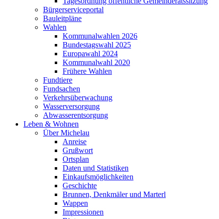
Tagesordnung öffentliche Gemeinderatssitzung
Bürgerserviceportal
Bauleitpläne
Wahlen
Kommunalwahlen 2026
Bundestagswahl 2025
Europawahl 2024
Kommunalwahl 2020
Frühere Wahlen
Fundtiere
Fundsachen
Verkehrsüberwachung
Wasserversorgung
Abwasserentsorgung
Leben & Wohnen
Über Michelau
Anreise
Grußwort
Ortsplan
Daten und Statistiken
Einkaufsmöglichkeiten
Geschichte
Brunnen, Denkmäler und Marterl
Wappen
Impressionen