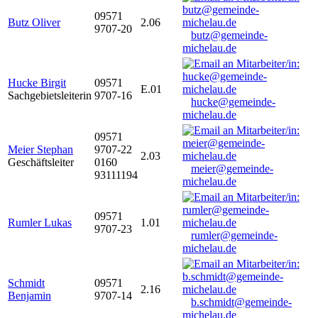
09571
Butz Oliver
2.06
9707-20
butz@gemeinde-
michelau.de
Hucke Birgit
09571
E.01
Sachgebietsleiterin
9707-16
hucke@gemeinde-
michelau.de
09571
Meier Stephan
9707-22
2.03
Geschäftsleiter
0160
meier@gemeinde-
93111194
michelau.de
09571
Rumler Lukas
1.01
9707-23
rumler@gemeinde-
michelau.de
Schmidt
09571
2.16
Benjamin
9707-14
b.schmidt@gemeinde-
michelau.de