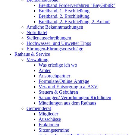
Breitband Förderverfahren "BayGibitR"
Breitband, 1. Erschließung
Breitband, 2. Erschließung
Breitband, 2. Erschließung, 2. Anlauf
Amtliche Bekanntmachungen
Notruftafel
Stellenausschreibungen
Hochwasser- und Unwetter-Tipps
Ehrungen-Ehrungsvorschläge
Rathaus & Service
Verwaltung
Was erledige ich wo
Ämter
Ansprechpartner
Formulare/Online-Anträge
Ver- und Entsorgung u.a. AZV
Steuern & Gebühren
Satzungen/ Verordnungen/ Richtlinien
Mitteilungen aus dem Rathaus
Gemeinderat
Mitglieder
Ausschüsse
Fraktionen
Sitzungstermine