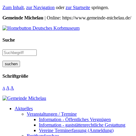
Zum Inhalt
,
zur Navigation
oder
zur Startseite
springen.
Gemeinde Michelau
| Online: https://www.gemeinde-michelau.de/
Suche
suchen
Schriftgröße
A
A
A
Aktuelles
Veranstaltungen / Termine
Information - Öffentliches Vergnügen
Information - gaststättenrechtliche Gestattung
Vereine Terminerfassung (Anmeldung)
Breitbandausbau