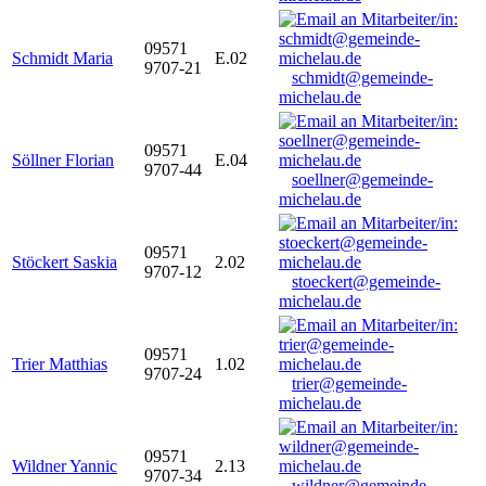
09571
Schmidt Maria
E.02
9707-21
schmidt@gemeinde-
michelau.de
09571
Söllner Florian
E.04
9707-44
soellner@gemeinde-
michelau.de
09571
Stöckert Saskia
2.02
9707-12
stoeckert@gemeinde-
michelau.de
09571
Trier Matthias
1.02
9707-24
trier@gemeinde-
michelau.de
09571
Wildner Yannic
2.13
9707-34
wildner@gemeinde-