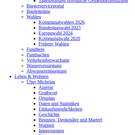
Tagesordnung öffentliche Gemeinderatssitzung
Bürgerserviceportal
Bauleitpläne
Wahlen
Kommunalwahlen 2026
Bundestagswahl 2025
Europawahl 2024
Kommunalwahl 2020
Frühere Wahlen
Fundtiere
Fundsachen
Verkehrsüberwachung
Wasserversorgung
Abwasserentsorgung
Leben & Wohnen
Über Michelau
Anreise
Grußwort
Ortsplan
Daten und Statistiken
Einkaufsmöglichkeiten
Geschichte
Brunnen, Denkmäler und Marterl
Wappen
Impressionen