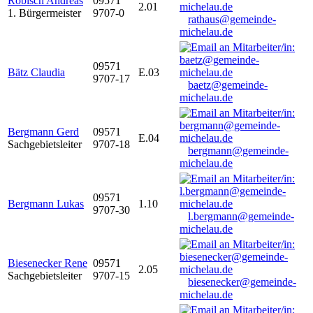
Robisch Andreas
09571
2.01
1. Bürgermeister
9707-0
rathaus@gemeinde-
michelau.de
09571
Bätz Claudia
E.03
9707-17
baetz@gemeinde-
michelau.de
Bergmann Gerd
09571
E.04
Sachgebietsleiter
9707-18
bergmann@gemeinde-
michelau.de
09571
Bergmann Lukas
1.10
9707-30
l.bergmann@gemeinde-
michelau.de
Biesenecker Rene
09571
2.05
Sachgebietsleiter
9707-15
biesenecker@gemeinde-
michelau.de