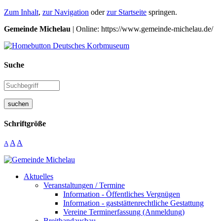
Zum Inhalt
,
zur Navigation
oder
zur Startseite
springen.
Gemeinde Michelau
| Online: https://www.gemeinde-michelau.de/
Suche
suchen
Schriftgröße
A
A
A
Aktuelles
Veranstaltungen / Termine
Information - Öffentliches Vergnügen
Information - gaststättenrechtliche Gestattung
Vereine Terminerfassung (Anmeldung)
Breitbandausbau