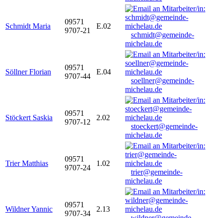
09571
Schmidt Maria
E.02
9707-21
schmidt@gemeinde-
michelau.de
09571
Söllner Florian
E.04
9707-44
soellner@gemeinde-
michelau.de
09571
Stöckert Saskia
2.02
9707-12
stoeckert@gemeinde-
michelau.de
09571
Trier Matthias
1.02
9707-24
trier@gemeinde-
michelau.de
09571
Wildner Yannic
2.13
9707-34
wildner@gemeinde-