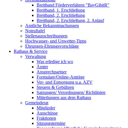
Breitband Förderverfahren "BayGibitR"
Breitband, 1. Erschließung
Breitband, 2. Erschließung
Breitband, 2. Erschließung, 2. Anlauf
Amtliche Bekanntmachungen
Notruftafel
Stellenausschreibungen
Hochwasser- und Unwetter-Tipps
Ehrungen-Ehrungsvorschläge
Rathaus & Service
Verwaltung
Was erledige ich wo
Ämter
Ansprechpartner
Formulare/Online-Anträge
Ver- und Entsorgung u.a. AZV
Steuern & Gebühren
Satzungen/ Verordnungen/ Richtlinien
Mitteilungen aus dem Rathaus
Gemeinderat
Mitglieder
Ausschüsse
Fraktionen
Sitzungstermine