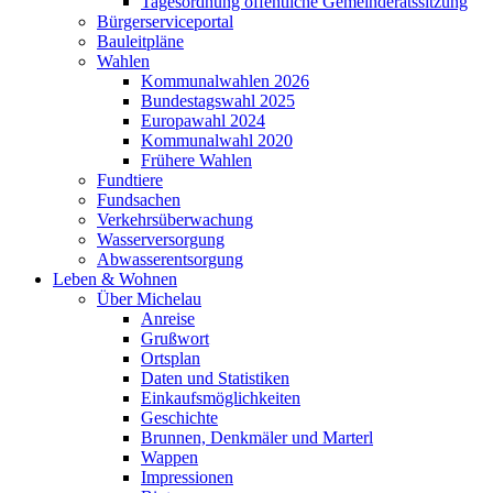
Tagesordnung öffentliche Gemeinderatssitzung
Bürgerserviceportal
Bauleitpläne
Wahlen
Kommunalwahlen 2026
Bundestagswahl 2025
Europawahl 2024
Kommunalwahl 2020
Frühere Wahlen
Fundtiere
Fundsachen
Verkehrsüberwachung
Wasserversorgung
Abwasserentsorgung
Leben & Wohnen
Über Michelau
Anreise
Grußwort
Ortsplan
Daten und Statistiken
Einkaufsmöglichkeiten
Geschichte
Brunnen, Denkmäler und Marterl
Wappen
Impressionen