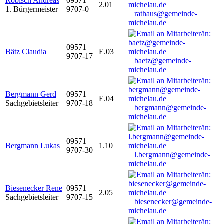
Robisch Andreas
09571
2.01
1. Bürgermeister
9707-0
rathaus@gemeinde-
michelau.de
09571
Bätz Claudia
E.03
9707-17
baetz@gemeinde-
michelau.de
Bergmann Gerd
09571
E.04
Sachgebietsleiter
9707-18
bergmann@gemeinde-
michelau.de
09571
Bergmann Lukas
1.10
9707-30
l.bergmann@gemeinde-
michelau.de
Biesenecker Rene
09571
2.05
Sachgebietsleiter
9707-15
biesenecker@gemeinde-
michelau.de