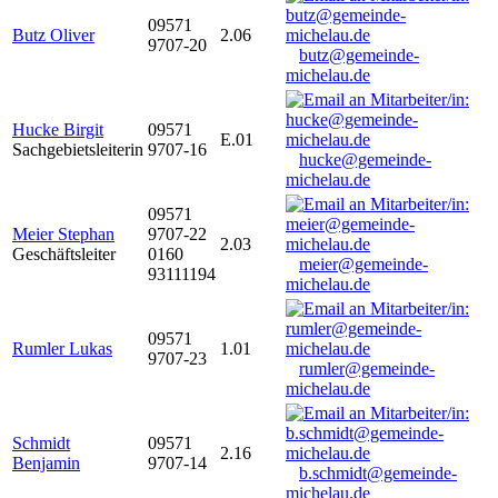
09571
Butz Oliver
2.06
9707-20
butz@gemeinde-
michelau.de
Hucke Birgit
09571
E.01
Sachgebietsleiterin
9707-16
hucke@gemeinde-
michelau.de
09571
Meier Stephan
9707-22
2.03
Geschäftsleiter
0160
meier@gemeinde-
93111194
michelau.de
09571
Rumler Lukas
1.01
9707-23
rumler@gemeinde-
michelau.de
Schmidt
09571
2.16
Benjamin
9707-14
b.schmidt@gemeinde-
michelau.de