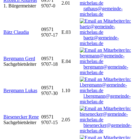
Robisch Andreas
09571
2.01
1. Bürgermeister
9707-0
rathaus@gemeinde-
michelau.de
09571
Bätz Claudia
E.03
9707-17
baetz@gemeinde-
michelau.de
Bergmann Gerd
09571
E.04
Sachgebietsleiter
9707-18
bergmann@gemeinde-
michelau.de
09571
Bergmann Lukas
1.10
9707-30
l.bergmann@gemeinde-
michelau.de
Biesenecker Rene
09571
2.05
Sachgebietsleiter
9707-15
biesenecker@gemeinde-
michelau.de