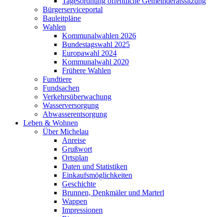
Tagesordnung öffentliche Gemeinderatssitzung
Bürgerserviceportal
Bauleitpläne
Wahlen
Kommunalwahlen 2026
Bundestagswahl 2025
Europawahl 2024
Kommunalwahl 2020
Frühere Wahlen
Fundtiere
Fundsachen
Verkehrsüberwachung
Wasserversorgung
Abwasserentsorgung
Leben & Wohnen
Über Michelau
Anreise
Grußwort
Ortsplan
Daten und Statistiken
Einkaufsmöglichkeiten
Geschichte
Brunnen, Denkmäler und Marterl
Wappen
Impressionen