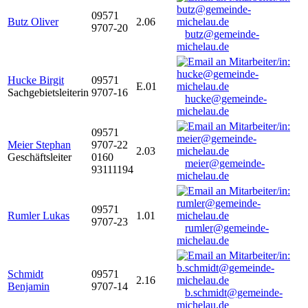
09571
Butz Oliver
2.06
9707-20
butz@gemeinde-
michelau.de
Hucke Birgit
09571
E.01
Sachgebietsleiterin
9707-16
hucke@gemeinde-
michelau.de
09571
Meier Stephan
9707-22
2.03
Geschäftsleiter
0160
meier@gemeinde-
93111194
michelau.de
09571
Rumler Lukas
1.01
9707-23
rumler@gemeinde-
michelau.de
Schmidt
09571
2.16
Benjamin
9707-14
b.schmidt@gemeinde-
michelau.de