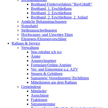
Breitband Förderverfahren "BayGibitR"
Breitband, 1. Erschließung
Breitband, 2. Erschließung
Breitband, 2. Erschließung, 2. Anlauf
Amtliche Bekanntmachungen
Notruftafel
Stellenausschreibungen
Hochwasser- und Unwetter-Tipps
Ehrungen-Ehrungsvorschläge
Rathaus & Service
Verwaltung
Was erledige ich wo
Ämter
Ansprechpartner
Formulare/Online-Anträge
Ver- und Entsorgung u.a. AZV
Steuern & Gebühren
Satzungen/ Verordnungen/ Richtlinien
Mitteilungen aus dem Rathaus
Gemeinderat
Mitglieder
Ausschüsse
Fraktionen
Sitzungstermine