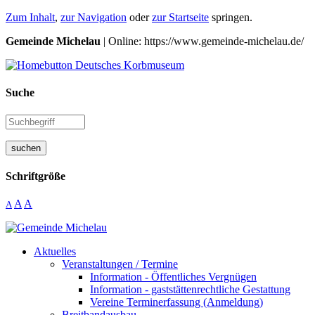
Zum Inhalt
,
zur Navigation
oder
zur Startseite
springen.
Gemeinde Michelau
| Online: https://www.gemeinde-michelau.de/
Suche
suchen
Schriftgröße
A
A
A
Aktuelles
Veranstaltungen / Termine
Information - Öffentliches Vergnügen
Information - gaststättenrechtliche Gestattung
Vereine Terminerfassung (Anmeldung)
Breitbandausbau