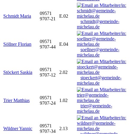
09571
Schmidt Maria
E.02
9707-21
schmidt@gemeinde-
michelau.de
09571
Söllner Florian
E.04
9707-44
soellner@gemeinde-
michelau.de
09571
Stöckert Saskia
2.02
9707-12
stoeckert@gemeinde-
michelau.de
09571
Trier Matthias
1.02
9707-24
trier@gemeinde-
michelau.de
09571
Wildner Yannic
2.13
9707-34
wildner@gemeinde-