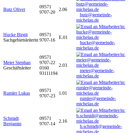
09571
Butz Oliver
2.06
9707-20
butz@gemeinde-
michelau.de
Hucke Birgit
09571
E.01
Sachgebietsleiterin
9707-16
hucke@gemeinde-
michelau.de
09571
Meier Stephan
9707-22
2.03
Geschäftsleiter
0160
meier@gemeinde-
93111194
michelau.de
09571
Rumler Lukas
1.01
9707-23
rumler@gemeinde-
michelau.de
Schmidt
09571
2.16
Benjamin
9707-14
b.schmidt@gemeinde-
michelau.de