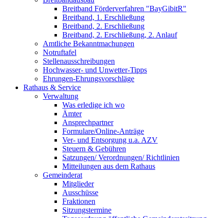
Breitband Förderverfahren "BayGibitR"
Breitband, 1. Erschließung
Breitband, 2. Erschließung
Breitband, 2. Erschließung, 2. Anlauf
Amtliche Bekanntmachungen
Notruftafel
Stellenausschreibungen
Hochwasser- und Unwetter-Tipps
Ehrungen-Ehrungsvorschläge
Rathaus & Service
Verwaltung
Was erledige ich wo
Ämter
Ansprechpartner
Formulare/Online-Anträge
Ver- und Entsorgung u.a. AZV
Steuern & Gebühren
Satzungen/ Verordnungen/ Richtlinien
Mitteilungen aus dem Rathaus
Gemeinderat
Mitglieder
Ausschüsse
Fraktionen
Sitzungstermine