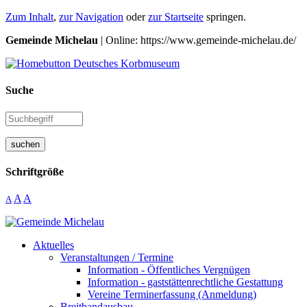
Zum Inhalt
,
zur Navigation
oder
zur Startseite
springen.
Gemeinde Michelau
| Online: https://www.gemeinde-michelau.de/
Suche
suchen
Schriftgröße
A
A
A
Aktuelles
Veranstaltungen / Termine
Information - Öffentliches Vergnügen
Information - gaststättenrechtliche Gestattung
Vereine Terminerfassung (Anmeldung)
Breitbandausbau