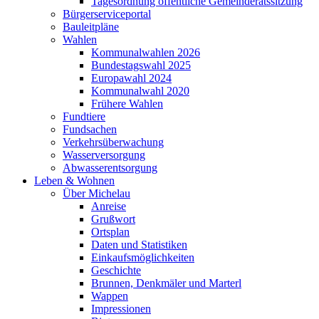
Tagesordnung öffentliche Gemeinderatssitzung
Bürgerserviceportal
Bauleitpläne
Wahlen
Kommunalwahlen 2026
Bundestagswahl 2025
Europawahl 2024
Kommunalwahl 2020
Frühere Wahlen
Fundtiere
Fundsachen
Verkehrsüberwachung
Wasserversorgung
Abwasserentsorgung
Leben & Wohnen
Über Michelau
Anreise
Grußwort
Ortsplan
Daten und Statistiken
Einkaufsmöglichkeiten
Geschichte
Brunnen, Denkmäler und Marterl
Wappen
Impressionen