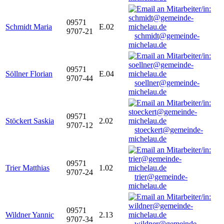
09571
Schmidt Maria
E.02
9707-21
schmidt@gemeinde-
michelau.de
09571
Söllner Florian
E.04
9707-44
soellner@gemeinde-
michelau.de
09571
Stöckert Saskia
2.02
9707-12
stoeckert@gemeinde-
michelau.de
09571
Trier Matthias
1.02
9707-24
trier@gemeinde-
michelau.de
09571
Wildner Yannic
2.13
9707-34
wildner@gemeinde-