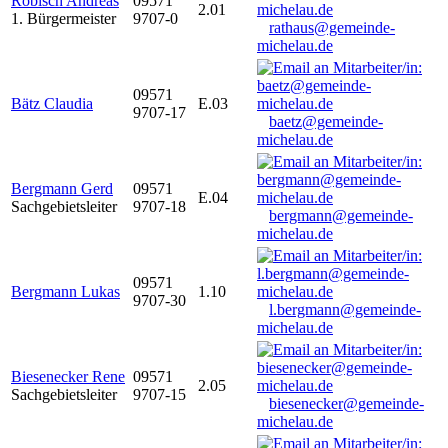
Robisch Andreas
09571
2.01
1. Bürgermeister
9707-0
rathaus@gemeinde-
michelau.de
09571
Bätz Claudia
E.03
9707-17
baetz@gemeinde-
michelau.de
Bergmann Gerd
09571
E.04
Sachgebietsleiter
9707-18
bergmann@gemeinde-
michelau.de
09571
Bergmann Lukas
1.10
9707-30
l.bergmann@gemeinde-
michelau.de
Biesenecker Rene
09571
2.05
Sachgebietsleiter
9707-15
biesenecker@gemeinde-
michelau.de