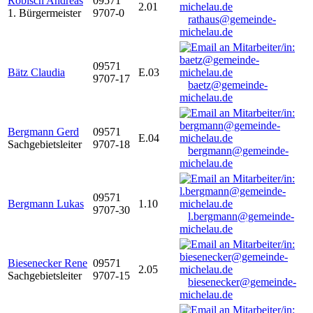
Robisch Andreas
09571
2.01
1. Bürgermeister
9707-0
rathaus@gemeinde-
michelau.de
09571
Bätz Claudia
E.03
9707-17
baetz@gemeinde-
michelau.de
Bergmann Gerd
09571
E.04
Sachgebietsleiter
9707-18
bergmann@gemeinde-
michelau.de
09571
Bergmann Lukas
1.10
9707-30
l.bergmann@gemeinde-
michelau.de
Biesenecker Rene
09571
2.05
Sachgebietsleiter
9707-15
biesenecker@gemeinde-
michelau.de