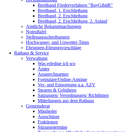
Breitband Förderverfahren "BayGibitR"
Breitband, 1. Erschließung
Breitband, 2. Erschließung
Breitband, 2. Erschließung, 2. Anlauf
Amtliche Bekanntmachungen
Notruftafel
Stellenausschreibungen
Hochwasser- und Unwetter-Tipps
Ehrungen-Ehrungsvorschläge
Rathaus & Service
Verwaltung
Was erledige ich wo
Ämter
Ansprechpartner
Formulare/Online-Anträge
Ver- und Entsorgung u.a. AZV
Steuern & Gebühren
Satzungen/ Verordnungen/ Richtlinien
Mitteilungen aus dem Rathaus
Gemeinderat
Mitglieder
Ausschüsse
Fraktionen
Sitzungstermine