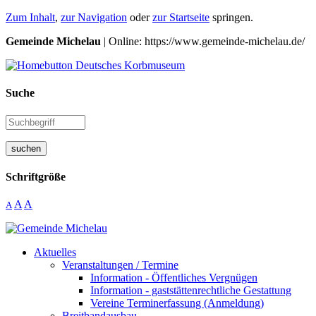
Zum Inhalt
,
zur Navigation
oder
zur Startseite
springen.
Gemeinde Michelau
| Online: https://www.gemeinde-michelau.de/
Suche
suchen
Schriftgröße
A
A
A
Aktuelles
Veranstaltungen / Termine
Information - Öffentliches Vergnügen
Information - gaststättenrechtliche Gestattung
Vereine Terminerfassung (Anmeldung)
Breitbandausbau