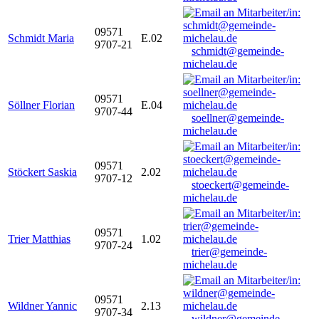
09571
Schmidt Maria
E.02
9707-21
schmidt@gemeinde-
michelau.de
09571
Söllner Florian
E.04
9707-44
soellner@gemeinde-
michelau.de
09571
Stöckert Saskia
2.02
9707-12
stoeckert@gemeinde-
michelau.de
09571
Trier Matthias
1.02
9707-24
trier@gemeinde-
michelau.de
09571
Wildner Yannic
2.13
9707-34
wildner@gemeinde-