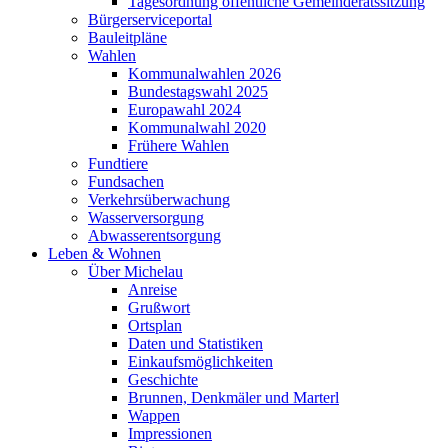
Tagesordnung öffentliche Gemeinderatssitzung
Bürgerserviceportal
Bauleitpläne
Wahlen
Kommunalwahlen 2026
Bundestagswahl 2025
Europawahl 2024
Kommunalwahl 2020
Frühere Wahlen
Fundtiere
Fundsachen
Verkehrsüberwachung
Wasserversorgung
Abwasserentsorgung
Leben & Wohnen
Über Michelau
Anreise
Grußwort
Ortsplan
Daten und Statistiken
Einkaufsmöglichkeiten
Geschichte
Brunnen, Denkmäler und Marterl
Wappen
Impressionen