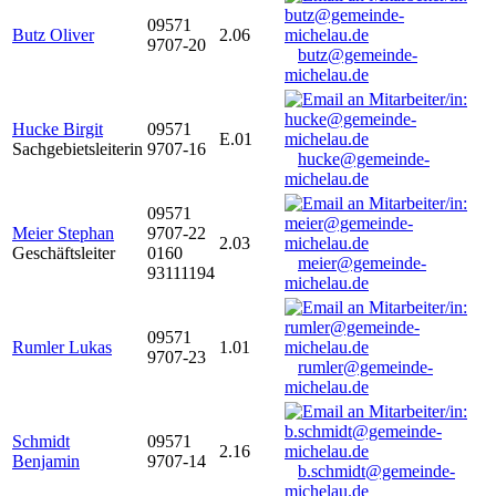
09571
Butz Oliver
2.06
9707-20
butz@gemeinde-
michelau.de
Hucke Birgit
09571
E.01
Sachgebietsleiterin
9707-16
hucke@gemeinde-
michelau.de
09571
Meier Stephan
9707-22
2.03
Geschäftsleiter
0160
meier@gemeinde-
93111194
michelau.de
09571
Rumler Lukas
1.01
9707-23
rumler@gemeinde-
michelau.de
Schmidt
09571
2.16
Benjamin
9707-14
b.schmidt@gemeinde-
michelau.de