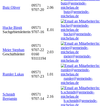
09571
Butz Oliver
2.06
9707-20
butz@gemeinde-
michelau.de
Hucke Birgit
09571
E.01
Sachgebietsleiterin
9707-16
hucke@gemeinde-
michelau.de
09571
Meier Stephan
9707-22
2.03
Geschäftsleiter
0160
meier@gemeinde-
93111194
michelau.de
09571
Rumler Lukas
1.01
9707-23
rumler@gemeinde-
michelau.de
Schmidt
09571
2.16
Benjamin
9707-14
b.schmidt@gemeinde-
michelau.de