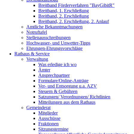
Breitband Förderverfahren "BayGibitR"
Breitband, 1. Erschließung
Breitband, 2. Erschließung
Breitband, 2. Erschließung, 2. Anlauf
Amtliche Bekanntmachungen
Notruftafel
Stellenausschreibungen
Hochwasser- und Unwetter-Tipps
Ehrungen-Ehrungsvorschläge
Rathaus & Service
Verwaltung
Was erledige ich wo
Ämter
Ansprechpartner
Formulare/Online-Anträge
Ver- und Entsorgung u.a. AZV
Steuern & Gebühren
Satzungen/ Verordnungen/ Richtlinien
Mitteilungen aus dem Rathaus
Gemeinderat
Mitglieder
Ausschüsse
Fraktionen
Sitzungstermine