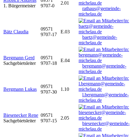
Robisch Andreas
09571
2.01
1. Bürgermeister
9707-0
rathaus@gemeinde-
michelau.de
09571
Bätz Claudia
E.03
9707-17
baetz@gemeinde-
michelau.de
Bergmann Gerd
09571
E.04
Sachgebietsleiter
9707-18
bergmann@gemeinde-
michelau.de
09571
Bergmann Lukas
1.10
9707-30
l.bergmann@gemeinde-
michelau.de
Biesenecker Rene
09571
2.05
Sachgebietsleiter
9707-15
biesenecker@gemeinde-
michelau.de