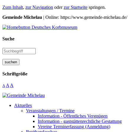
Zum Inhalt
,
zur Navigation
oder
zur Startseite
springen.
Gemeinde Michelau
| Online: https://www.gemeinde-michelau.de/
Suche
suchen
Schriftgröße
A
A
A
Aktuelles
Veranstaltungen / Termine
Information - Öffentliches Vergnügen
Information - gaststättenrechtliche Gestattung
Vereine Terminerfassung (Anmeldung)
Breitbandausbau