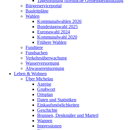
Tagesordnung öffentliche Gemeinderatssitzung
Bürgerserviceportal
Bauleitpläne
Wahlen
Kommunalwahlen 2026
Bundestagswahl 2025
Europawahl 2024
Kommunalwahl 2020
Frühere Wahlen
Fundtiere
Fundsachen
Verkehrsüberwachung
Wasserversorgung
Abwasserentsorgung
Leben & Wohnen
Über Michelau
Anreise
Grußwort
Ortsplan
Daten und Statistiken
Einkaufsmöglichkeiten
Geschichte
Brunnen, Denkmäler und Marterl
Wappen
Impressionen