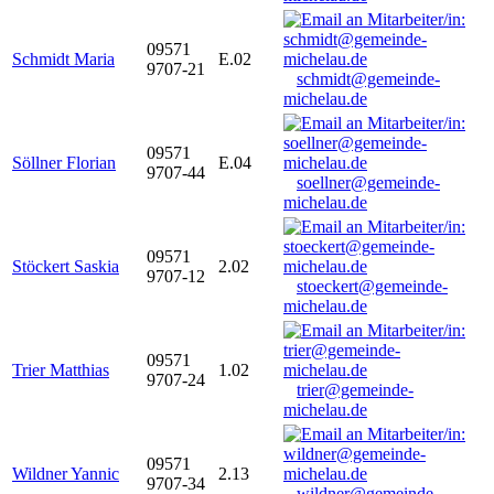
09571
Schmidt Maria
E.02
9707-21
schmidt@gemeinde-
michelau.de
09571
Söllner Florian
E.04
9707-44
soellner@gemeinde-
michelau.de
09571
Stöckert Saskia
2.02
9707-12
stoeckert@gemeinde-
michelau.de
09571
Trier Matthias
1.02
9707-24
trier@gemeinde-
michelau.de
09571
Wildner Yannic
2.13
9707-34
wildner@gemeinde-