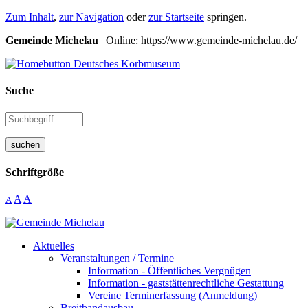
Zum Inhalt
,
zur Navigation
oder
zur Startseite
springen.
Gemeinde Michelau
| Online: https://www.gemeinde-michelau.de/
Suche
suchen
Schriftgröße
A
A
A
Aktuelles
Veranstaltungen / Termine
Information - Öffentliches Vergnügen
Information - gaststättenrechtliche Gestattung
Vereine Terminerfassung (Anmeldung)
Breitbandausbau