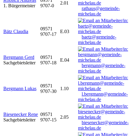
Robisch Andreas
09571
2.01
1. Bürgermeister
9707-0
rathaus@gemeinde-
michelau.de
09571
Bätz Claudia
E.03
9707-17
baetz@gemeinde-
michelau.de
Bergmann Gerd
09571
E.04
Sachgebietsleiter
9707-18
bergmann@gemeinde-
michelau.de
09571
Bergmann Lukas
1.10
9707-30
l.bergmann@gemeinde-
michelau.de
Biesenecker Rene
09571
2.05
Sachgebietsleiter
9707-15
biesenecker@gemeinde-
michelau.de