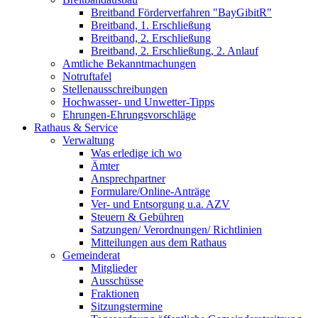
Breitband Förderverfahren "BayGibitR"
Breitband, 1. Erschließung
Breitband, 2. Erschließung
Breitband, 2. Erschließung, 2. Anlauf
Amtliche Bekanntmachungen
Notruftafel
Stellenausschreibungen
Hochwasser- und Unwetter-Tipps
Ehrungen-Ehrungsvorschläge
Rathaus & Service
Verwaltung
Was erledige ich wo
Ämter
Ansprechpartner
Formulare/Online-Anträge
Ver- und Entsorgung u.a. AZV
Steuern & Gebühren
Satzungen/ Verordnungen/ Richtlinien
Mitteilungen aus dem Rathaus
Gemeinderat
Mitglieder
Ausschüsse
Fraktionen
Sitzungstermine