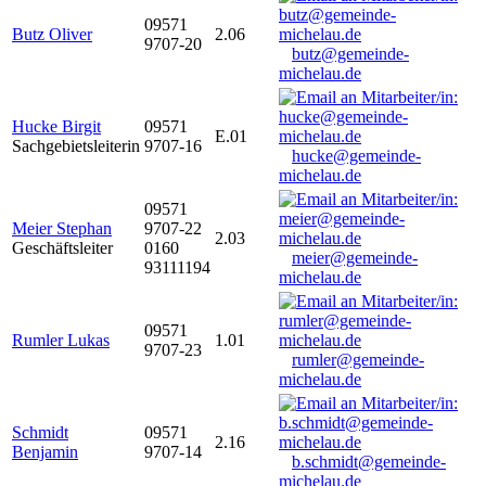
09571
Butz Oliver
2.06
9707-20
butz@gemeinde-
michelau.de
Hucke Birgit
09571
E.01
Sachgebietsleiterin
9707-16
hucke@gemeinde-
michelau.de
09571
Meier Stephan
9707-22
2.03
Geschäftsleiter
0160
meier@gemeinde-
93111194
michelau.de
09571
Rumler Lukas
1.01
9707-23
rumler@gemeinde-
michelau.de
Schmidt
09571
2.16
Benjamin
9707-14
b.schmidt@gemeinde-
michelau.de