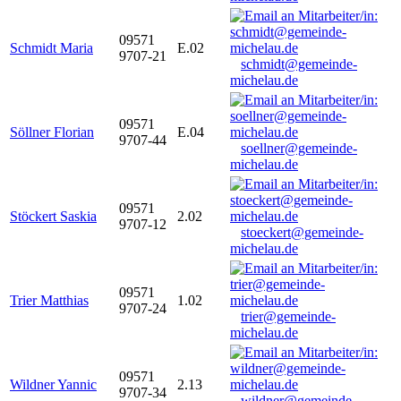
09571
Schmidt Maria
E.02
9707-21
schmidt@gemeinde-
michelau.de
09571
Söllner Florian
E.04
9707-44
soellner@gemeinde-
michelau.de
09571
Stöckert Saskia
2.02
9707-12
stoeckert@gemeinde-
michelau.de
09571
Trier Matthias
1.02
9707-24
trier@gemeinde-
michelau.de
09571
Wildner Yannic
2.13
9707-34
wildner@gemeinde-