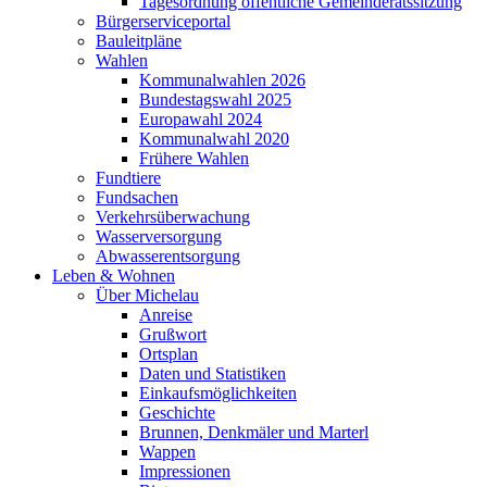
Tagesordnung öffentliche Gemeinderatssitzung
Bürgerserviceportal
Bauleitpläne
Wahlen
Kommunalwahlen 2026
Bundestagswahl 2025
Europawahl 2024
Kommunalwahl 2020
Frühere Wahlen
Fundtiere
Fundsachen
Verkehrsüberwachung
Wasserversorgung
Abwasserentsorgung
Leben & Wohnen
Über Michelau
Anreise
Grußwort
Ortsplan
Daten und Statistiken
Einkaufsmöglichkeiten
Geschichte
Brunnen, Denkmäler und Marterl
Wappen
Impressionen