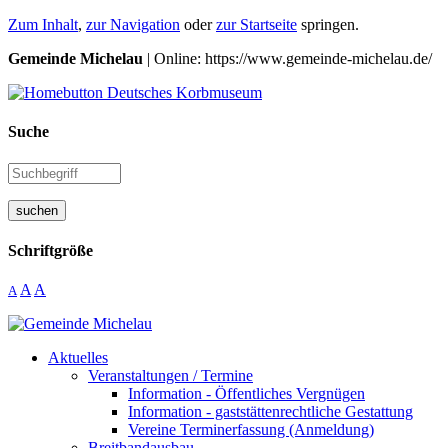
Zum Inhalt
,
zur Navigation
oder
zur Startseite
springen.
Gemeinde Michelau
| Online: https://www.gemeinde-michelau.de/
Suche
suchen
Schriftgröße
A
A
A
Aktuelles
Veranstaltungen / Termine
Information - Öffentliches Vergnügen
Information - gaststättenrechtliche Gestattung
Vereine Terminerfassung (Anmeldung)
Breitbandausbau