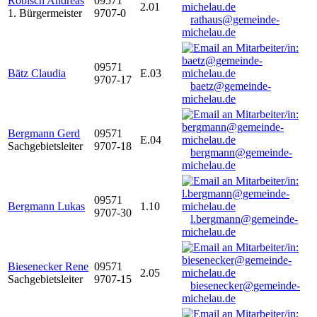
Robisch Andreas
09571
2.01
1. Bürgermeister
9707-0
rathaus@gemeinde-
michelau.de
09571
Bätz Claudia
E.03
9707-17
baetz@gemeinde-
michelau.de
Bergmann Gerd
09571
E.04
Sachgebietsleiter
9707-18
bergmann@gemeinde-
michelau.de
09571
Bergmann Lukas
1.10
9707-30
l.bergmann@gemeinde-
michelau.de
Biesenecker Rene
09571
2.05
Sachgebietsleiter
9707-15
biesenecker@gemeinde-
michelau.de