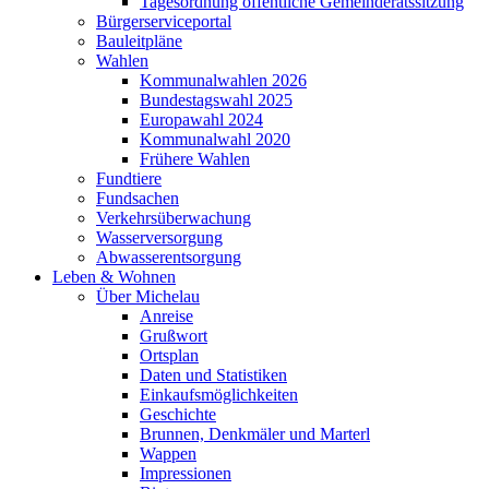
Tagesordnung öffentliche Gemeinderatssitzung
Bürgerserviceportal
Bauleitpläne
Wahlen
Kommunalwahlen 2026
Bundestagswahl 2025
Europawahl 2024
Kommunalwahl 2020
Frühere Wahlen
Fundtiere
Fundsachen
Verkehrsüberwachung
Wasserversorgung
Abwasserentsorgung
Leben & Wohnen
Über Michelau
Anreise
Grußwort
Ortsplan
Daten und Statistiken
Einkaufsmöglichkeiten
Geschichte
Brunnen, Denkmäler und Marterl
Wappen
Impressionen