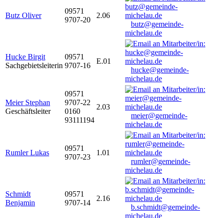
09571
Butz Oliver
2.06
9707-20
butz@gemeinde-
michelau.de
Hucke Birgit
09571
E.01
Sachgebietsleiterin
9707-16
hucke@gemeinde-
michelau.de
09571
Meier Stephan
9707-22
2.03
Geschäftsleiter
0160
meier@gemeinde-
93111194
michelau.de
09571
Rumler Lukas
1.01
9707-23
rumler@gemeinde-
michelau.de
Schmidt
09571
2.16
Benjamin
9707-14
b.schmidt@gemeinde-
michelau.de