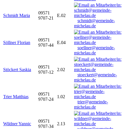
09571
Schmidt Maria
E.02
9707-21
schmidt@gemeinde-
michelau.de
09571
Söllner Florian
E.04
9707-44
soellner@gemeinde-
michelau.de
09571
Stöckert Saskia
2.02
9707-12
stoeckert@gemeinde-
michelau.de
09571
Trier Matthias
1.02
9707-24
trier@gemeinde-
michelau.de
09571
Wildner Yannic
2.13
9707-34
wildner@gemeinde-