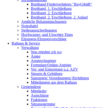
Breitband Förderverfahren "BayGibitR"
Breitband, 1. Erschließung
Breitband, 2. Erschließung
Breitband, 2. Erschließung, 2. Anlauf
Amtliche Bekanntmachungen
Notruftafel
Stellenausschreibungen
Hochwasser- und Unwetter-Tipps
Ehrungen-Ehrungsvorschläge
Rathaus & Service
Verwaltung
Was erledige ich wo
Ämter
Ansprechpartner
Formulare/Online-Anträge
Ver- und Entsorgung u.a. AZV
Steuern & Gebühren
Satzungen/ Verordnungen/ Richtlinien
Mitteilungen aus dem Rathaus
Gemeinderat
Mitglieder
Ausschüsse
Fraktionen
Sitzungstermine