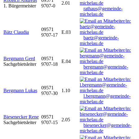
Robisch Andreas
09571
2.01
1. Bürgermeister
9707-0
rathaus@gemeinde-
michelau.de
09571
Bätz Claudia
E.03
9707-17
baetz@gemeinde-
michelau.de
Bergmann Gerd
09571
E.04
Sachgebietsleiter
9707-18
bergmann@gemeinde-
michelau.de
09571
Bergmann Lukas
1.10
9707-30
l.bergmann@gemeinde-
michelau.de
Biesenecker Rene
09571
2.05
Sachgebietsleiter
9707-15
biesenecker@gemeinde-
michelau.de