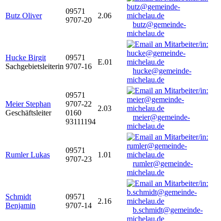
09571
Butz Oliver
2.06
9707-20
butz@gemeinde-
michelau.de
Hucke Birgit
09571
E.01
Sachgebietsleiterin
9707-16
hucke@gemeinde-
michelau.de
09571
Meier Stephan
9707-22
2.03
Geschäftsleiter
0160
meier@gemeinde-
93111194
michelau.de
09571
Rumler Lukas
1.01
9707-23
rumler@gemeinde-
michelau.de
Schmidt
09571
2.16
Benjamin
9707-14
b.schmidt@gemeinde-
michelau.de