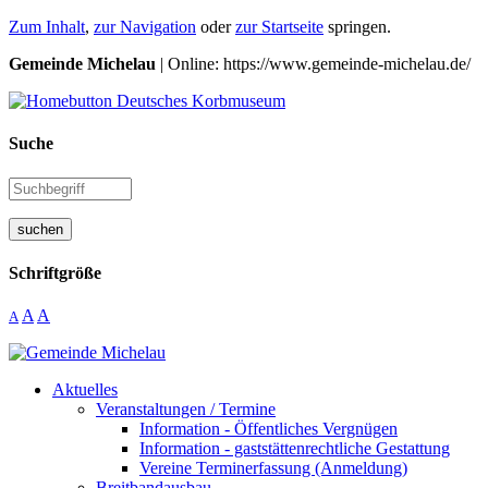
Zum Inhalt
,
zur Navigation
oder
zur Startseite
springen.
Gemeinde Michelau
| Online: https://www.gemeinde-michelau.de/
Suche
suchen
Schriftgröße
A
A
A
Aktuelles
Veranstaltungen / Termine
Information - Öffentliches Vergnügen
Information - gaststättenrechtliche Gestattung
Vereine Terminerfassung (Anmeldung)
Breitbandausbau