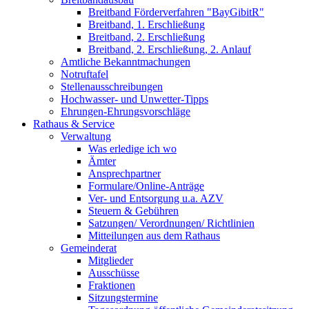
Breitband Förderverfahren "BayGibitR"
Breitband, 1. Erschließung
Breitband, 2. Erschließung
Breitband, 2. Erschließung, 2. Anlauf
Amtliche Bekanntmachungen
Notruftafel
Stellenausschreibungen
Hochwasser- und Unwetter-Tipps
Ehrungen-Ehrungsvorschläge
Rathaus & Service
Verwaltung
Was erledige ich wo
Ämter
Ansprechpartner
Formulare/Online-Anträge
Ver- und Entsorgung u.a. AZV
Steuern & Gebühren
Satzungen/ Verordnungen/ Richtlinien
Mitteilungen aus dem Rathaus
Gemeinderat
Mitglieder
Ausschüsse
Fraktionen
Sitzungstermine