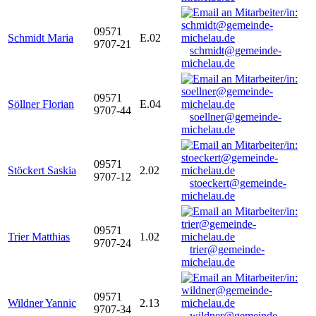
09571
Schmidt Maria
E.02
9707-21
schmidt@gemeinde-
michelau.de
09571
Söllner Florian
E.04
9707-44
soellner@gemeinde-
michelau.de
09571
Stöckert Saskia
2.02
9707-12
stoeckert@gemeinde-
michelau.de
09571
Trier Matthias
1.02
9707-24
trier@gemeinde-
michelau.de
09571
Wildner Yannic
2.13
9707-34
wildner@gemeinde-