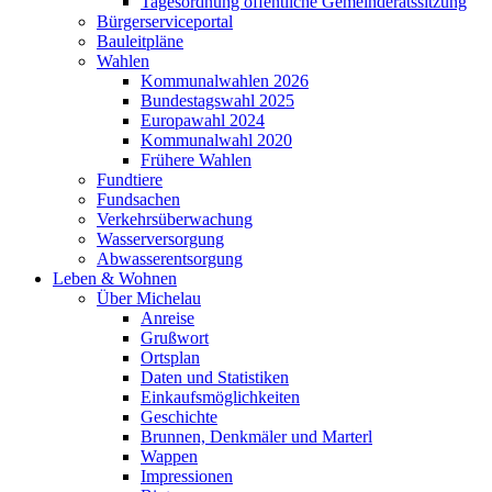
Tagesordnung öffentliche Gemeinderatssitzung
Bürgerserviceportal
Bauleitpläne
Wahlen
Kommunalwahlen 2026
Bundestagswahl 2025
Europawahl 2024
Kommunalwahl 2020
Frühere Wahlen
Fundtiere
Fundsachen
Verkehrsüberwachung
Wasserversorgung
Abwasserentsorgung
Leben & Wohnen
Über Michelau
Anreise
Grußwort
Ortsplan
Daten und Statistiken
Einkaufsmöglichkeiten
Geschichte
Brunnen, Denkmäler und Marterl
Wappen
Impressionen