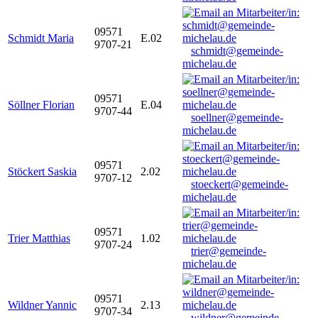
09571
Schmidt Maria
E.02
9707-21
schmidt@gemeinde-
michelau.de
09571
Söllner Florian
E.04
9707-44
soellner@gemeinde-
michelau.de
09571
Stöckert Saskia
2.02
9707-12
stoeckert@gemeinde-
michelau.de
09571
Trier Matthias
1.02
9707-24
trier@gemeinde-
michelau.de
09571
Wildner Yannic
2.13
9707-34
wildner@gemeinde-