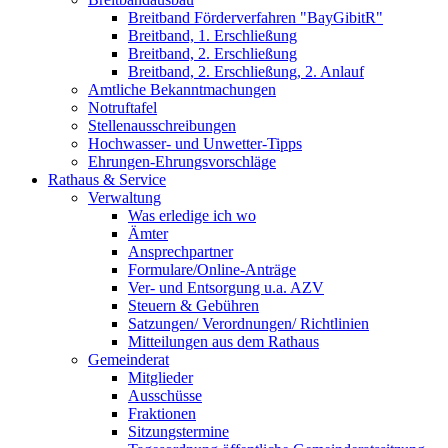
Breitband Förderverfahren "BayGibitR"
Breitband, 1. Erschließung
Breitband, 2. Erschließung
Breitband, 2. Erschließung, 2. Anlauf
Amtliche Bekanntmachungen
Notruftafel
Stellenausschreibungen
Hochwasser- und Unwetter-Tipps
Ehrungen-Ehrungsvorschläge
Rathaus & Service
Verwaltung
Was erledige ich wo
Ämter
Ansprechpartner
Formulare/Online-Anträge
Ver- und Entsorgung u.a. AZV
Steuern & Gebühren
Satzungen/ Verordnungen/ Richtlinien
Mitteilungen aus dem Rathaus
Gemeinderat
Mitglieder
Ausschüsse
Fraktionen
Sitzungstermine