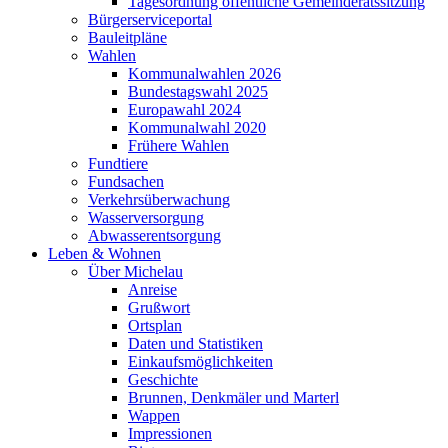
Tagesordnung öffentliche Gemeinderatssitzung
Bürgerserviceportal
Bauleitpläne
Wahlen
Kommunalwahlen 2026
Bundestagswahl 2025
Europawahl 2024
Kommunalwahl 2020
Frühere Wahlen
Fundtiere
Fundsachen
Verkehrsüberwachung
Wasserversorgung
Abwasserentsorgung
Leben & Wohnen
Über Michelau
Anreise
Grußwort
Ortsplan
Daten und Statistiken
Einkaufsmöglichkeiten
Geschichte
Brunnen, Denkmäler und Marterl
Wappen
Impressionen