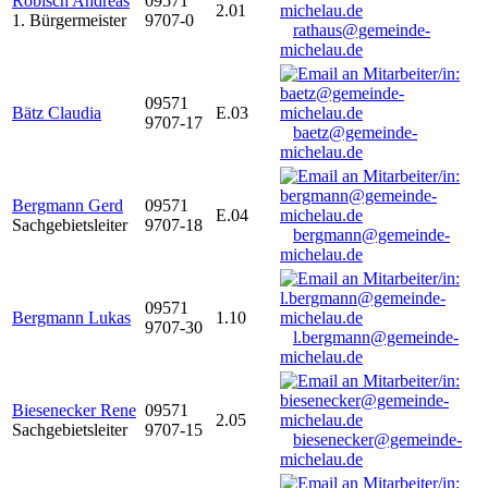
Robisch Andreas
09571
2.01
1. Bürgermeister
9707-0
rathaus@gemeinde-
michelau.de
09571
Bätz Claudia
E.03
9707-17
baetz@gemeinde-
michelau.de
Bergmann Gerd
09571
E.04
Sachgebietsleiter
9707-18
bergmann@gemeinde-
michelau.de
09571
Bergmann Lukas
1.10
9707-30
l.bergmann@gemeinde-
michelau.de
Biesenecker Rene
09571
2.05
Sachgebietsleiter
9707-15
biesenecker@gemeinde-
michelau.de