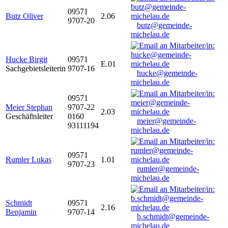
09571
Butz Oliver
2.06
9707-20
butz@gemeinde-
michelau.de
Hucke Birgit
09571
E.01
Sachgebietsleiterin
9707-16
hucke@gemeinde-
michelau.de
09571
Meier Stephan
9707-22
2.03
Geschäftsleiter
0160
meier@gemeinde-
93111194
michelau.de
09571
Rumler Lukas
1.01
9707-23
rumler@gemeinde-
michelau.de
Schmidt
09571
2.16
Benjamin
9707-14
b.schmidt@gemeinde-
michelau.de