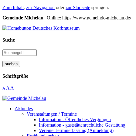
Zum Inhalt
,
zur Navigation
oder
zur Startseite
springen.
Gemeinde Michelau
| Online: https://www.gemeinde-michelau.de/
Suche
suchen
Schriftgröße
A
A
A
Aktuelles
Veranstaltungen / Termine
Information - Öffentliches Vergnügen
Information - gaststättenrechtliche Gestattung
Vereine Terminerfassung (Anmeldung)
Breitbandausbau