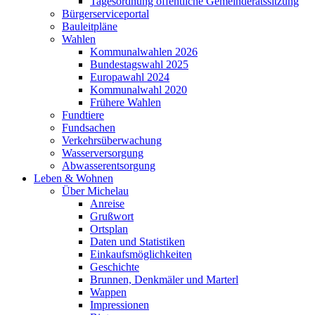
Tagesordnung öffentliche Gemeinderatssitzung
Bürgerserviceportal
Bauleitpläne
Wahlen
Kommunalwahlen 2026
Bundestagswahl 2025
Europawahl 2024
Kommunalwahl 2020
Frühere Wahlen
Fundtiere
Fundsachen
Verkehrsüberwachung
Wasserversorgung
Abwasserentsorgung
Leben & Wohnen
Über Michelau
Anreise
Grußwort
Ortsplan
Daten und Statistiken
Einkaufsmöglichkeiten
Geschichte
Brunnen, Denkmäler und Marterl
Wappen
Impressionen