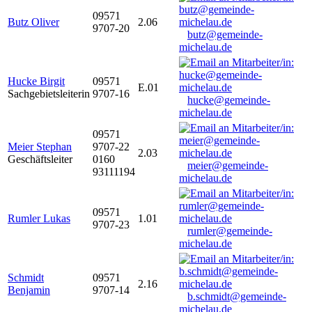
09571
Butz Oliver
2.06
9707-20
butz@gemeinde-
michelau.de
Hucke Birgit
09571
E.01
Sachgebietsleiterin
9707-16
hucke@gemeinde-
michelau.de
09571
Meier Stephan
9707-22
2.03
Geschäftsleiter
0160
meier@gemeinde-
93111194
michelau.de
09571
Rumler Lukas
1.01
9707-23
rumler@gemeinde-
michelau.de
Schmidt
09571
2.16
Benjamin
9707-14
b.schmidt@gemeinde-
michelau.de