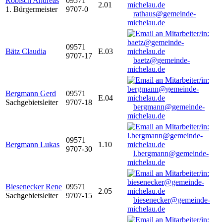
Robisch Andreas
09571
2.01
1. Bürgermeister
9707-0
rathaus@gemeinde-
michelau.de
09571
Bätz Claudia
E.03
9707-17
baetz@gemeinde-
michelau.de
Bergmann Gerd
09571
E.04
Sachgebietsleiter
9707-18
bergmann@gemeinde-
michelau.de
09571
Bergmann Lukas
1.10
9707-30
l.bergmann@gemeinde-
michelau.de
Biesenecker Rene
09571
2.05
Sachgebietsleiter
9707-15
biesenecker@gemeinde-
michelau.de