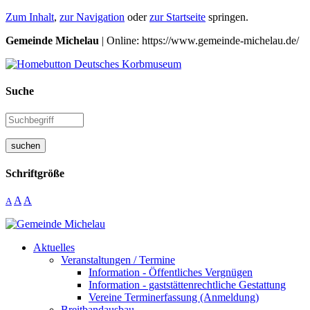
Zum Inhalt
,
zur Navigation
oder
zur Startseite
springen.
Gemeinde Michelau
| Online: https://www.gemeinde-michelau.de/
Suche
suchen
Schriftgröße
A
A
A
Aktuelles
Veranstaltungen / Termine
Information - Öffentliches Vergnügen
Information - gaststättenrechtliche Gestattung
Vereine Terminerfassung (Anmeldung)
Breitbandausbau