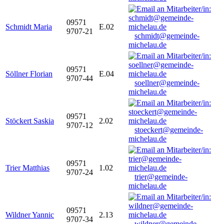
09571
Schmidt Maria
E.02
9707-21
schmidt@gemeinde-
michelau.de
09571
Söllner Florian
E.04
9707-44
soellner@gemeinde-
michelau.de
09571
Stöckert Saskia
2.02
9707-12
stoeckert@gemeinde-
michelau.de
09571
Trier Matthias
1.02
9707-24
trier@gemeinde-
michelau.de
09571
Wildner Yannic
2.13
9707-34
wildner@gemeinde-