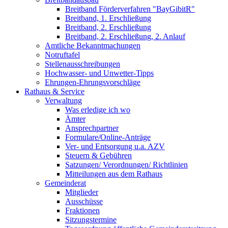
Breitband Förderverfahren "BayGibitR"
Breitband, 1. Erschließung
Breitband, 2. Erschließung
Breitband, 2. Erschließung, 2. Anlauf
Amtliche Bekanntmachungen
Notruftafel
Stellenausschreibungen
Hochwasser- und Unwetter-Tipps
Ehrungen-Ehrungsvorschläge
Rathaus & Service
Verwaltung
Was erledige ich wo
Ämter
Ansprechpartner
Formulare/Online-Anträge
Ver- und Entsorgung u.a. AZV
Steuern & Gebühren
Satzungen/ Verordnungen/ Richtlinien
Mitteilungen aus dem Rathaus
Gemeinderat
Mitglieder
Ausschüsse
Fraktionen
Sitzungstermine