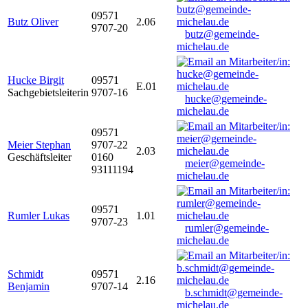
09571
Butz Oliver
2.06
9707-20
butz@gemeinde-
michelau.de
Hucke Birgit
09571
E.01
Sachgebietsleiterin
9707-16
hucke@gemeinde-
michelau.de
09571
Meier Stephan
9707-22
2.03
Geschäftsleiter
0160
meier@gemeinde-
93111194
michelau.de
09571
Rumler Lukas
1.01
9707-23
rumler@gemeinde-
michelau.de
Schmidt
09571
2.16
Benjamin
9707-14
b.schmidt@gemeinde-
michelau.de