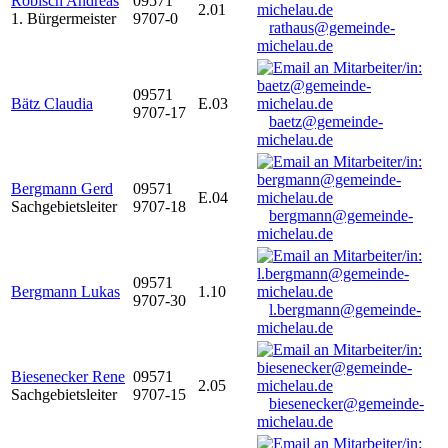
Robisch Andreas
09571
2.01
1. Bürgermeister
9707-0
rathaus@gemeinde-
michelau.de
09571
Bätz Claudia
E.03
9707-17
baetz@gemeinde-
michelau.de
Bergmann Gerd
09571
E.04
Sachgebietsleiter
9707-18
bergmann@gemeinde-
michelau.de
09571
Bergmann Lukas
1.10
9707-30
l.bergmann@gemeinde-
michelau.de
Biesenecker Rene
09571
2.05
Sachgebietsleiter
9707-15
biesenecker@gemeinde-
michelau.de