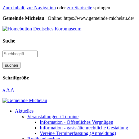
Zum Inhalt
,
zur Navigation
oder
zur Startseite
springen.
Gemeinde Michelau
| Online: https://www.gemeinde-michelau.de/
Suche
suchen
Schriftgröße
A
A
A
Aktuelles
Veranstaltungen / Termine
Information - Öffentliches Vergnügen
Information - gaststättenrechtliche Gestattung
Vereine Terminerfassung (Anmeldung)
Breitbandausbau