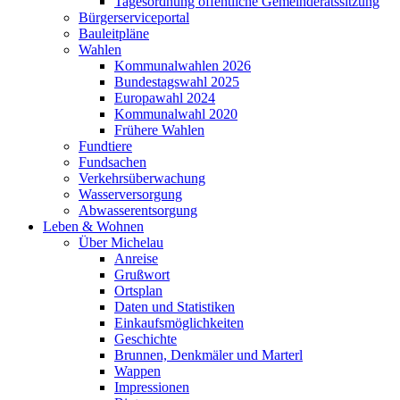
Tagesordnung öffentliche Gemeinderatssitzung
Bürgerserviceportal
Bauleitpläne
Wahlen
Kommunalwahlen 2026
Bundestagswahl 2025
Europawahl 2024
Kommunalwahl 2020
Frühere Wahlen
Fundtiere
Fundsachen
Verkehrsüberwachung
Wasserversorgung
Abwasserentsorgung
Leben & Wohnen
Über Michelau
Anreise
Grußwort
Ortsplan
Daten und Statistiken
Einkaufsmöglichkeiten
Geschichte
Brunnen, Denkmäler und Marterl
Wappen
Impressionen