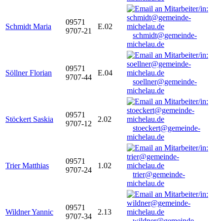
09571
Schmidt Maria
E.02
9707-21
schmidt@gemeinde-
michelau.de
09571
Söllner Florian
E.04
9707-44
soellner@gemeinde-
michelau.de
09571
Stöckert Saskia
2.02
9707-12
stoeckert@gemeinde-
michelau.de
09571
Trier Matthias
1.02
9707-24
trier@gemeinde-
michelau.de
09571
Wildner Yannic
2.13
9707-34
wildner@gemeinde-