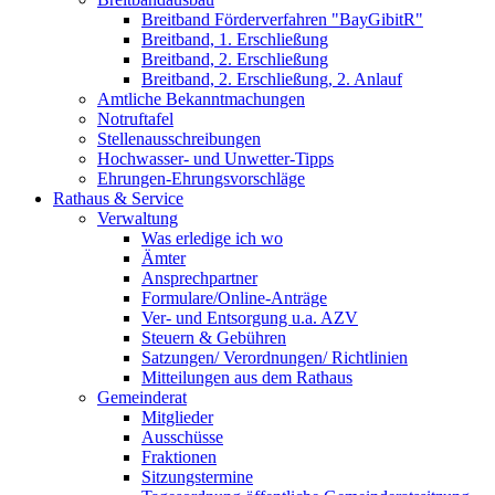
Breitband Förderverfahren "BayGibitR"
Breitband, 1. Erschließung
Breitband, 2. Erschließung
Breitband, 2. Erschließung, 2. Anlauf
Amtliche Bekanntmachungen
Notruftafel
Stellenausschreibungen
Hochwasser- und Unwetter-Tipps
Ehrungen-Ehrungsvorschläge
Rathaus & Service
Verwaltung
Was erledige ich wo
Ämter
Ansprechpartner
Formulare/Online-Anträge
Ver- und Entsorgung u.a. AZV
Steuern & Gebühren
Satzungen/ Verordnungen/ Richtlinien
Mitteilungen aus dem Rathaus
Gemeinderat
Mitglieder
Ausschüsse
Fraktionen
Sitzungstermine