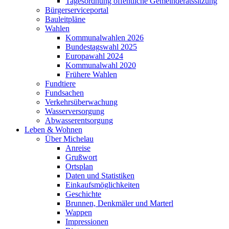
Tagesordnung öffentliche Gemeinderatssitzung
Bürgerserviceportal
Bauleitpläne
Wahlen
Kommunalwahlen 2026
Bundestagswahl 2025
Europawahl 2024
Kommunalwahl 2020
Frühere Wahlen
Fundtiere
Fundsachen
Verkehrsüberwachung
Wasserversorgung
Abwasserentsorgung
Leben & Wohnen
Über Michelau
Anreise
Grußwort
Ortsplan
Daten und Statistiken
Einkaufsmöglichkeiten
Geschichte
Brunnen, Denkmäler und Marterl
Wappen
Impressionen