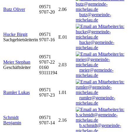
09571
Butz Oliver
2.06
9707-20
butz@gemeinde-
michelau.de
Hucke Birgit
09571
E.01
Sachgebietsleiterin
9707-16
hucke@gemeinde-
michelau.de
09571
Meier Stephan
9707-22
2.03
Geschäftsleiter
0160
meier@gemeinde-
93111194
michelau.de
09571
Rumler Lukas
1.01
9707-23
rumler@gemeinde-
michelau.de
Schmidt
09571
2.16
Benjamin
9707-14
b.schmidt@gemeinde-
michelau.de