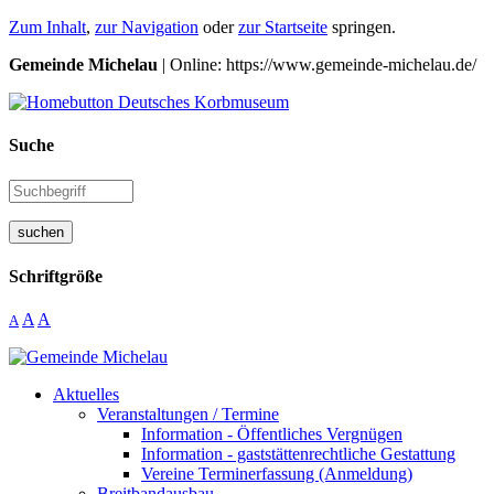
Zum Inhalt
,
zur Navigation
oder
zur Startseite
springen.
Gemeinde Michelau
| Online: https://www.gemeinde-michelau.de/
Suche
suchen
Schriftgröße
A
A
A
Aktuelles
Veranstaltungen / Termine
Information - Öffentliches Vergnügen
Information - gaststättenrechtliche Gestattung
Vereine Terminerfassung (Anmeldung)
Breitbandausbau