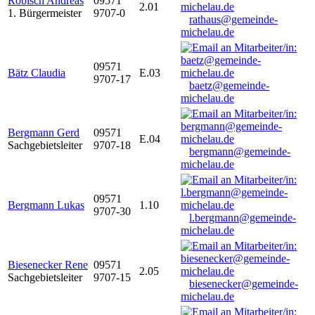
Robisch Andreas
09571
2.01
1. Bürgermeister
9707-0
rathaus@gemeinde-
michelau.de
09571
Bätz Claudia
E.03
9707-17
baetz@gemeinde-
michelau.de
Bergmann Gerd
09571
E.04
Sachgebietsleiter
9707-18
bergmann@gemeinde-
michelau.de
09571
Bergmann Lukas
1.10
9707-30
l.bergmann@gemeinde-
michelau.de
Biesenecker Rene
09571
2.05
Sachgebietsleiter
9707-15
biesenecker@gemeinde-
michelau.de