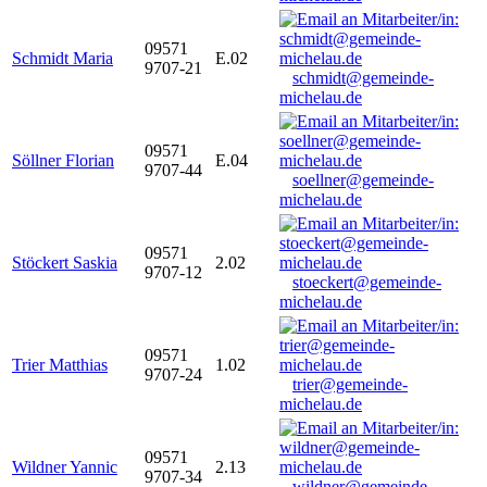
09571
Schmidt Maria
E.02
9707-21
schmidt@gemeinde-
michelau.de
09571
Söllner Florian
E.04
9707-44
soellner@gemeinde-
michelau.de
09571
Stöckert Saskia
2.02
9707-12
stoeckert@gemeinde-
michelau.de
09571
Trier Matthias
1.02
9707-24
trier@gemeinde-
michelau.de
09571
Wildner Yannic
2.13
9707-34
wildner@gemeinde-