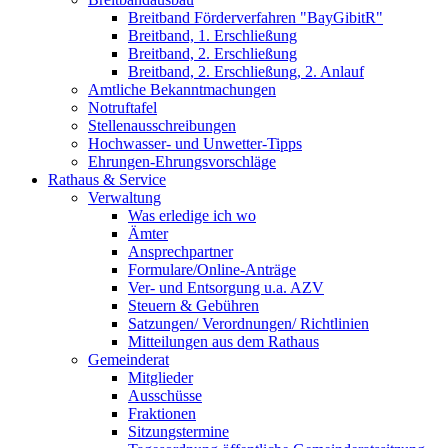
Breitband Förderverfahren "BayGibitR"
Breitband, 1. Erschließung
Breitband, 2. Erschließung
Breitband, 2. Erschließung, 2. Anlauf
Amtliche Bekanntmachungen
Notruftafel
Stellenausschreibungen
Hochwasser- und Unwetter-Tipps
Ehrungen-Ehrungsvorschläge
Rathaus & Service
Verwaltung
Was erledige ich wo
Ämter
Ansprechpartner
Formulare/Online-Anträge
Ver- und Entsorgung u.a. AZV
Steuern & Gebühren
Satzungen/ Verordnungen/ Richtlinien
Mitteilungen aus dem Rathaus
Gemeinderat
Mitglieder
Ausschüsse
Fraktionen
Sitzungstermine