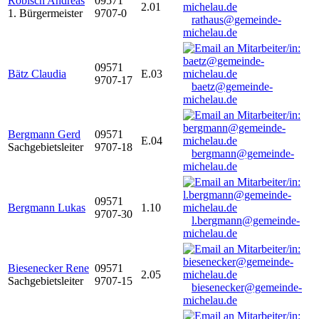
Robisch Andreas
09571
2.01
1. Bürgermeister
9707-0
rathaus@gemeinde-
michelau.de
09571
Bätz Claudia
E.03
9707-17
baetz@gemeinde-
michelau.de
Bergmann Gerd
09571
E.04
Sachgebietsleiter
9707-18
bergmann@gemeinde-
michelau.de
09571
Bergmann Lukas
1.10
9707-30
l.bergmann@gemeinde-
michelau.de
Biesenecker Rene
09571
2.05
Sachgebietsleiter
9707-15
biesenecker@gemeinde-
michelau.de