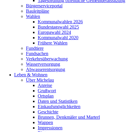
Tagesordnung öffentliche Gemeinderatssitzung
Bürgerserviceportal
Bauleitpläne
Wahlen
Kommunalwahlen 2026
Bundestagswahl 2025
Europawahl 2024
Kommunalwahl 2020
Frühere Wahlen
Fundtiere
Fundsachen
Verkehrsüberwachung
Wasserversorgung
Abwasserentsorgung
Leben & Wohnen
Über Michelau
Anreise
Grußwort
Ortsplan
Daten und Statistiken
Einkaufsmöglichkeiten
Geschichte
Brunnen, Denkmäler und Marterl
Wappen
Impressionen