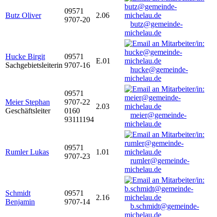
09571
Butz Oliver
2.06
9707-20
butz@gemeinde-
michelau.de
Hucke Birgit
09571
E.01
Sachgebietsleiterin
9707-16
hucke@gemeinde-
michelau.de
09571
Meier Stephan
9707-22
2.03
Geschäftsleiter
0160
meier@gemeinde-
93111194
michelau.de
09571
Rumler Lukas
1.01
9707-23
rumler@gemeinde-
michelau.de
Schmidt
09571
2.16
Benjamin
9707-14
b.schmidt@gemeinde-
michelau.de