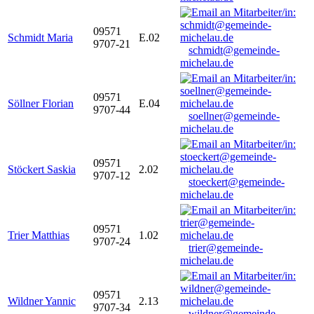
09571
Schmidt Maria
E.02
9707-21
schmidt@gemeinde-
michelau.de
09571
Söllner Florian
E.04
9707-44
soellner@gemeinde-
michelau.de
09571
Stöckert Saskia
2.02
9707-12
stoeckert@gemeinde-
michelau.de
09571
Trier Matthias
1.02
9707-24
trier@gemeinde-
michelau.de
09571
Wildner Yannic
2.13
9707-34
wildner@gemeinde-