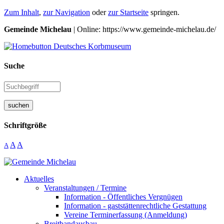
Zum Inhalt
,
zur Navigation
oder
zur Startseite
springen.
Gemeinde Michelau
| Online: https://www.gemeinde-michelau.de/
Suche
suchen
Schriftgröße
A
A
A
Aktuelles
Veranstaltungen / Termine
Information - Öffentliches Vergnügen
Information - gaststättenrechtliche Gestattung
Vereine Terminerfassung (Anmeldung)
Breitbandausbau