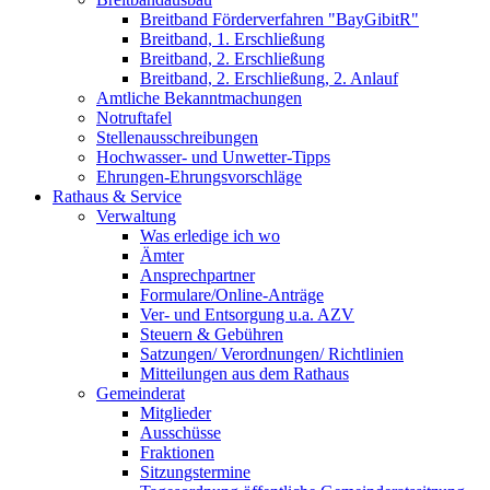
Breitband Förderverfahren "BayGibitR"
Breitband, 1. Erschließung
Breitband, 2. Erschließung
Breitband, 2. Erschließung, 2. Anlauf
Amtliche Bekanntmachungen
Notruftafel
Stellenausschreibungen
Hochwasser- und Unwetter-Tipps
Ehrungen-Ehrungsvorschläge
Rathaus & Service
Verwaltung
Was erledige ich wo
Ämter
Ansprechpartner
Formulare/Online-Anträge
Ver- und Entsorgung u.a. AZV
Steuern & Gebühren
Satzungen/ Verordnungen/ Richtlinien
Mitteilungen aus dem Rathaus
Gemeinderat
Mitglieder
Ausschüsse
Fraktionen
Sitzungstermine