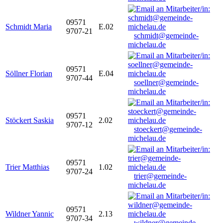
09571
Schmidt Maria
E.02
9707-21
schmidt@gemeinde-
michelau.de
09571
Söllner Florian
E.04
9707-44
soellner@gemeinde-
michelau.de
09571
Stöckert Saskia
2.02
9707-12
stoeckert@gemeinde-
michelau.de
09571
Trier Matthias
1.02
9707-24
trier@gemeinde-
michelau.de
09571
Wildner Yannic
2.13
9707-34
wildner@gemeinde-