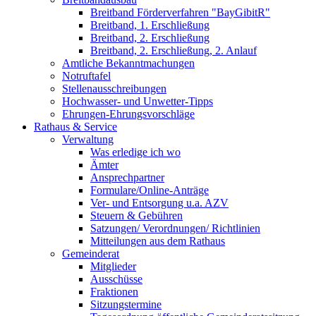
Breitband Förderverfahren "BayGibitR"
Breitband, 1. Erschließung
Breitband, 2. Erschließung
Breitband, 2. Erschließung, 2. Anlauf
Amtliche Bekanntmachungen
Notruftafel
Stellenausschreibungen
Hochwasser- und Unwetter-Tipps
Ehrungen-Ehrungsvorschläge
Rathaus & Service
Verwaltung
Was erledige ich wo
Ämter
Ansprechpartner
Formulare/Online-Anträge
Ver- und Entsorgung u.a. AZV
Steuern & Gebühren
Satzungen/ Verordnungen/ Richtlinien
Mitteilungen aus dem Rathaus
Gemeinderat
Mitglieder
Ausschüsse
Fraktionen
Sitzungstermine