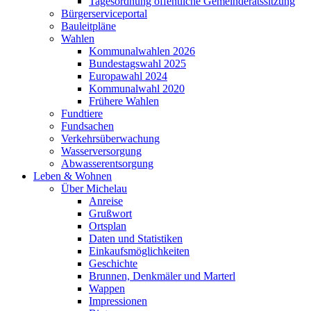
Tagesordnung öffentliche Gemeinderatssitzung
Bürgerserviceportal
Bauleitpläne
Wahlen
Kommunalwahlen 2026
Bundestagswahl 2025
Europawahl 2024
Kommunalwahl 2020
Frühere Wahlen
Fundtiere
Fundsachen
Verkehrsüberwachung
Wasserversorgung
Abwasserentsorgung
Leben & Wohnen
Über Michelau
Anreise
Grußwort
Ortsplan
Daten und Statistiken
Einkaufsmöglichkeiten
Geschichte
Brunnen, Denkmäler und Marterl
Wappen
Impressionen