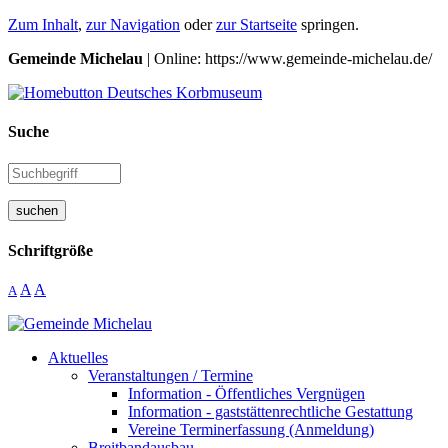
Zum Inhalt
,
zur Navigation
oder
zur Startseite
springen.
Gemeinde Michelau
| Online: https://www.gemeinde-michelau.de/
Suche
suchen
Schriftgröße
A
A
A
Aktuelles
Veranstaltungen / Termine
Information - Öffentliches Vergnügen
Information - gaststättenrechtliche Gestattung
Vereine Terminerfassung (Anmeldung)
Breitbandausbau