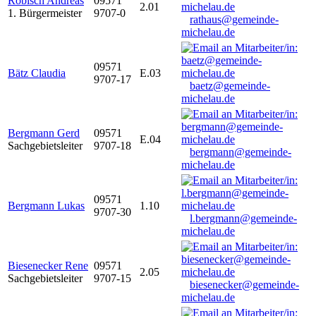
Robisch Andreas
09571
2.01
1. Bürgermeister
9707-0
rathaus@gemeinde-
michelau.de
09571
Bätz Claudia
E.03
9707-17
baetz@gemeinde-
michelau.de
Bergmann Gerd
09571
E.04
Sachgebietsleiter
9707-18
bergmann@gemeinde-
michelau.de
09571
Bergmann Lukas
1.10
9707-30
l.bergmann@gemeinde-
michelau.de
Biesenecker Rene
09571
2.05
Sachgebietsleiter
9707-15
biesenecker@gemeinde-
michelau.de