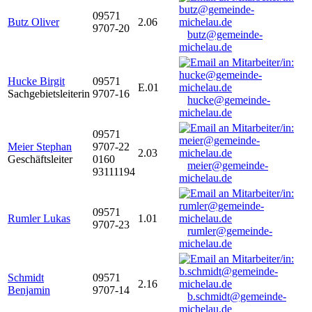
09571
Butz Oliver
2.06
9707-20
butz@gemeinde-
michelau.de
Hucke Birgit
09571
E.01
Sachgebietsleiterin
9707-16
hucke@gemeinde-
michelau.de
09571
Meier Stephan
9707-22
2.03
Geschäftsleiter
0160
meier@gemeinde-
93111194
michelau.de
09571
Rumler Lukas
1.01
9707-23
rumler@gemeinde-
michelau.de
Schmidt
09571
2.16
Benjamin
9707-14
b.schmidt@gemeinde-
michelau.de