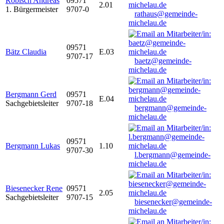
Robisch Andreas
09571
2.01
1. Bürgermeister
9707-0
rathaus@gemeinde-
michelau.de
09571
Bätz Claudia
E.03
9707-17
baetz@gemeinde-
michelau.de
Bergmann Gerd
09571
E.04
Sachgebietsleiter
9707-18
bergmann@gemeinde-
michelau.de
09571
Bergmann Lukas
1.10
9707-30
l.bergmann@gemeinde-
michelau.de
Biesenecker Rene
09571
2.05
Sachgebietsleiter
9707-15
biesenecker@gemeinde-
michelau.de