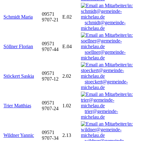
09571
Schmidt Maria
E.02
9707-21
schmidt@gemeinde-
michelau.de
09571
Söllner Florian
E.04
9707-44
soellner@gemeinde-
michelau.de
09571
Stöckert Saskia
2.02
9707-12
stoeckert@gemeinde-
michelau.de
09571
Trier Matthias
1.02
9707-24
trier@gemeinde-
michelau.de
09571
Wildner Yannic
2.13
9707-34
wildner@gemeinde-