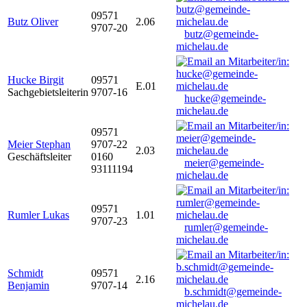
09571
Butz Oliver
2.06
9707-20
butz@gemeinde-
michelau.de
Hucke Birgit
09571
E.01
Sachgebietsleiterin
9707-16
hucke@gemeinde-
michelau.de
09571
Meier Stephan
9707-22
2.03
Geschäftsleiter
0160
meier@gemeinde-
93111194
michelau.de
09571
Rumler Lukas
1.01
9707-23
rumler@gemeinde-
michelau.de
Schmidt
09571
2.16
Benjamin
9707-14
b.schmidt@gemeinde-
michelau.de