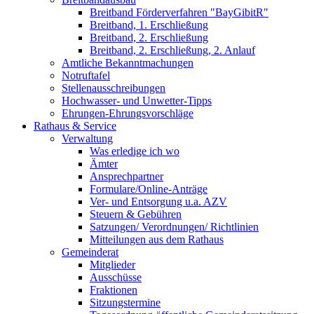
Breitband Förderverfahren "BayGibitR"
Breitband, 1. Erschließung
Breitband, 2. Erschließung
Breitband, 2. Erschließung, 2. Anlauf
Amtliche Bekanntmachungen
Notruftafel
Stellenausschreibungen
Hochwasser- und Unwetter-Tipps
Ehrungen-Ehrungsvorschläge
Rathaus & Service
Verwaltung
Was erledige ich wo
Ämter
Ansprechpartner
Formulare/Online-Anträge
Ver- und Entsorgung u.a. AZV
Steuern & Gebühren
Satzungen/ Verordnungen/ Richtlinien
Mitteilungen aus dem Rathaus
Gemeinderat
Mitglieder
Ausschüsse
Fraktionen
Sitzungstermine