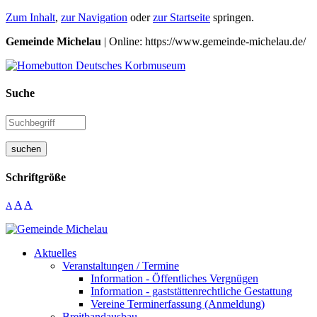
Zum Inhalt
,
zur Navigation
oder
zur Startseite
springen.
Gemeinde Michelau
| Online: https://www.gemeinde-michelau.de/
Suche
suchen
Schriftgröße
A
A
A
Aktuelles
Veranstaltungen / Termine
Information - Öffentliches Vergnügen
Information - gaststättenrechtliche Gestattung
Vereine Terminerfassung (Anmeldung)
Breitbandausbau