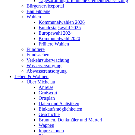
Tagesordnung öffentliche Gemeinderatssitzung
Bürgerserviceportal
Bauleitpläne
Wahlen
Kommunalwahlen 2026
Bundestagswahl 2025
Europawahl 2024
Kommunalwahl 2020
Frühere Wahlen
Fundtiere
Fundsachen
Verkehrsüberwachung
Wasserversorgung
Abwasserentsorgung
Leben & Wohnen
Über Michelau
Anreise
Grußwort
Ortsplan
Daten und Statistiken
Einkaufsmöglichkeiten
Geschichte
Brunnen, Denkmäler und Marterl
Wappen
Impressionen