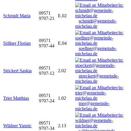
09571
Schmidt Maria
E.02
9707-21
schmidt@gemeinde-
michelau.de
09571
Söllner Florian
E.04
9707-44
soellner@gemeinde-
michelau.de
09571
Stöckert Saskia
2.02
9707-12
stoeckert@gemeinde-
michelau.de
09571
Trier Matthias
1.02
9707-24
trier@gemeinde-
michelau.de
09571
Wildner Yannic
2.13
9707-34
wildner@gemeinde-