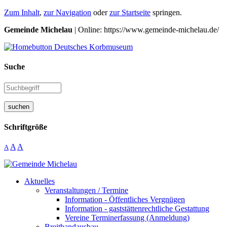
Zum Inhalt
,
zur Navigation
oder
zur Startseite
springen.
Gemeinde Michelau
| Online: https://www.gemeinde-michelau.de/
Suche
suchen
Schriftgröße
A
A
A
Aktuelles
Veranstaltungen / Termine
Information - Öffentliches Vergnügen
Information - gaststättenrechtliche Gestattung
Vereine Terminerfassung (Anmeldung)
Breitbandausbau