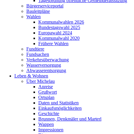
Tagesordnung öffentliche Gemeinderatssitzung
Bürgerserviceportal
Bauleitpläne
Wahlen
Kommunalwahlen 2026
Bundestagswahl 2025
Europawahl 2024
Kommunalwahl 2020
Frühere Wahlen
Fundtiere
Fundsachen
Verkehrsüberwachung
Wasserversorgung
Abwasserentsorgung
Leben & Wohnen
Über Michelau
Anreise
Grußwort
Ortsplan
Daten und Statistiken
Einkaufsmöglichkeiten
Geschichte
Brunnen, Denkmäler und Marterl
Wappen
Impressionen