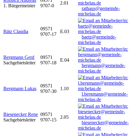
Robisch Andreas
09571
2.01
1. Bürgermeister
9707-0
rathaus@gemeinde-
michelau.de
09571
Bätz Claudia
E.03
9707-17
baetz@gemeinde-
michelau.de
Bergmann Gerd
09571
E.04
Sachgebietsleiter
9707-18
bergmann@gemeinde-
michelau.de
09571
Bergmann Lukas
1.10
9707-30
l.bergmann@gemeinde-
michelau.de
Biesenecker Rene
09571
2.05
Sachgebietsleiter
9707-15
biesenecker@gemeinde-
michelau.de