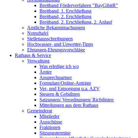
Breitband Förderverfahren "BayGibitR"
Breitband, 1. Erschließung
Breitband, 2. Erschließung
Breitband, 2. Erschließung, 2. Anlauf
Amtliche Bekanntmachungen
Notruftafel
Stellenausschreibungen
Hochwasser- und Unwetter-Tipps
Ehrungen-Ehrungsvorschläge
Rathaus & Service
Verwaltung
Was erledige ich wo
Ämter
Ansprechpartner
Formulare/Online-Anträge
Ver- und Entsorgung u.a. AZV
Steuern & Gebühren
Satzungen/ Verordnungen/ Richtlinien
Mitteilungen aus dem Rathaus
Gemeinderat
Mitglieder
Ausschüsse
Fraktionen
Sitzungstermine