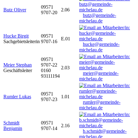
09571
Butz Oliver
2.06
9707-20
butz@gemeinde-
michelau.de
Hucke Birgit
09571
E.01
Sachgebietsleiterin
9707-16
hucke@gemeinde-
michelau.de
09571
Meier Stephan
9707-22
2.03
Geschäftsleiter
0160
meier@gemeinde-
93111194
michelau.de
09571
Rumler Lukas
1.01
9707-23
rumler@gemeinde-
michelau.de
Schmidt
09571
2.16
Benjamin
9707-14
b.schmidt@gemeinde-
michelau.de