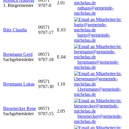
Robisch Andreas
09571
2.01
1. Bürgermeister
9707-0
rathaus@gemeinde-
michelau.de
09571
Bätz Claudia
E.03
9707-17
baetz@gemeinde-
michelau.de
Bergmann Gerd
09571
E.04
Sachgebietsleiter
9707-18
bergmann@gemeinde-
michelau.de
09571
Bergmann Lukas
1.10
9707-30
l.bergmann@gemeinde-
michelau.de
Biesenecker Rene
09571
2.05
Sachgebietsleiter
9707-15
biesenecker@gemeinde-
michelau.de