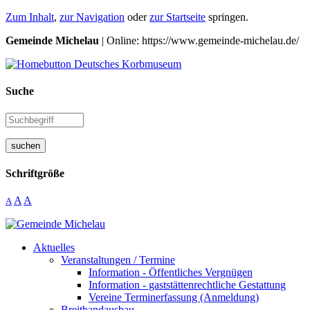
Zum Inhalt
,
zur Navigation
oder
zur Startseite
springen.
Gemeinde Michelau
| Online: https://www.gemeinde-michelau.de/
Suche
suchen
Schriftgröße
A
A
A
Aktuelles
Veranstaltungen / Termine
Information - Öffentliches Vergnügen
Information - gaststättenrechtliche Gestattung
Vereine Terminerfassung (Anmeldung)
Breitbandausbau