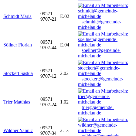
09571
Schmidt Maria
E.02
9707-21
schmidt@gemeinde-
michelau.de
09571
Söllner Florian
E.04
9707-44
soellner@gemeinde-
michelau.de
09571
Stöckert Saskia
2.02
9707-12
stoeckert@gemeinde-
michelau.de
09571
Trier Matthias
1.02
9707-24
trier@gemeinde-
michelau.de
09571
Wildner Yannic
2.13
9707-34
wildner@gemeinde-