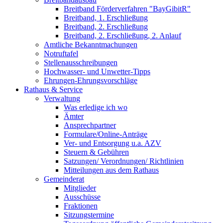
Breitband Förderverfahren "BayGibitR"
Breitband, 1. Erschließung
Breitband, 2. Erschließung
Breitband, 2. Erschließung, 2. Anlauf
Amtliche Bekanntmachungen
Notruftafel
Stellenausschreibungen
Hochwasser- und Unwetter-Tipps
Ehrungen-Ehrungsvorschläge
Rathaus & Service
Verwaltung
Was erledige ich wo
Ämter
Ansprechpartner
Formulare/Online-Anträge
Ver- und Entsorgung u.a. AZV
Steuern & Gebühren
Satzungen/ Verordnungen/ Richtlinien
Mitteilungen aus dem Rathaus
Gemeinderat
Mitglieder
Ausschüsse
Fraktionen
Sitzungstermine