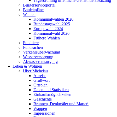
Tagesordnung öffentliche Gemeinderatssitzung
Bürgerserviceportal
Bauleitpläne
Wahlen
Kommunalwahlen 2026
Bundestagswahl 2025
Europawahl 2024
Kommunalwahl 2020
Frühere Wahlen
Fundtiere
Fundsachen
Verkehrsüberwachung
Wasserversorgung
Abwasserentsorgung
Leben & Wohnen
Über Michelau
Anreise
Grußwort
Ortsplan
Daten und Statistiken
Einkaufsmöglichkeiten
Geschichte
Brunnen, Denkmäler und Marterl
Wappen
Impressionen