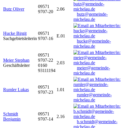
09571
Butz Oliver
2.06
9707-20
butz@gemeinde-
michelau.de
Hucke Birgit
09571
E.01
Sachgebietsleiterin
9707-16
hucke@gemeinde-
michelau.de
09571
Meier Stephan
9707-22
2.03
Geschäftsleiter
0160
meier@gemeinde-
93111194
michelau.de
09571
Rumler Lukas
1.01
9707-23
rumler@gemeinde-
michelau.de
Schmidt
09571
2.16
Benjamin
9707-14
b.schmidt@gemeinde-
michelau.de