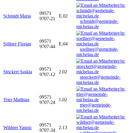
09571
Schmidt Maria
E.02
9707-21
schmidt@gemeinde-
michelau.de
09571
Söllner Florian
E.04
9707-44
soellner@gemeinde-
michelau.de
09571
Stöckert Saskia
2.02
9707-12
stoeckert@gemeinde-
michelau.de
09571
Trier Matthias
1.02
9707-24
trier@gemeinde-
michelau.de
09571
Wildner Yannic
2.13
9707-34
wildner@gemeinde-