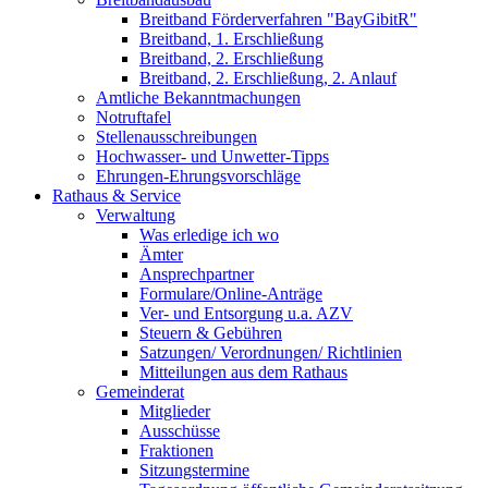
Breitband Förderverfahren "BayGibitR"
Breitband, 1. Erschließung
Breitband, 2. Erschließung
Breitband, 2. Erschließung, 2. Anlauf
Amtliche Bekanntmachungen
Notruftafel
Stellenausschreibungen
Hochwasser- und Unwetter-Tipps
Ehrungen-Ehrungsvorschläge
Rathaus & Service
Verwaltung
Was erledige ich wo
Ämter
Ansprechpartner
Formulare/Online-Anträge
Ver- und Entsorgung u.a. AZV
Steuern & Gebühren
Satzungen/ Verordnungen/ Richtlinien
Mitteilungen aus dem Rathaus
Gemeinderat
Mitglieder
Ausschüsse
Fraktionen
Sitzungstermine