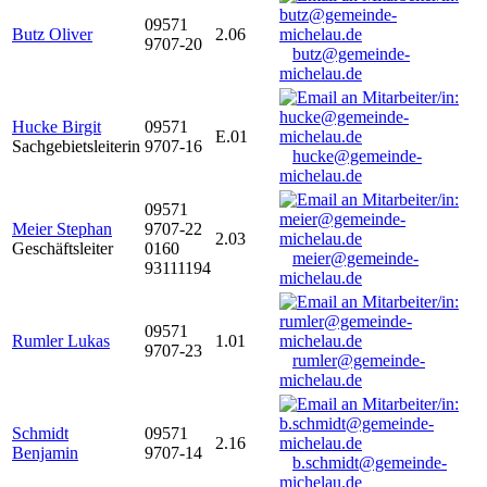
09571
Butz Oliver
2.06
9707-20
butz@gemeinde-
michelau.de
Hucke Birgit
09571
E.01
Sachgebietsleiterin
9707-16
hucke@gemeinde-
michelau.de
09571
Meier Stephan
9707-22
2.03
Geschäftsleiter
0160
meier@gemeinde-
93111194
michelau.de
09571
Rumler Lukas
1.01
9707-23
rumler@gemeinde-
michelau.de
Schmidt
09571
2.16
Benjamin
9707-14
b.schmidt@gemeinde-
michelau.de