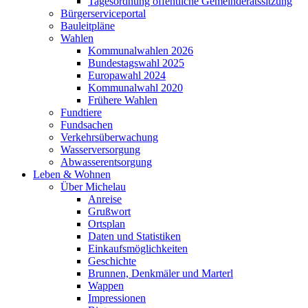
Tagesordnung öffentliche Gemeinderatssitzung
Bürgerserviceportal
Bauleitpläne
Wahlen
Kommunalwahlen 2026
Bundestagswahl 2025
Europawahl 2024
Kommunalwahl 2020
Frühere Wahlen
Fundtiere
Fundsachen
Verkehrsüberwachung
Wasserversorgung
Abwasserentsorgung
Leben & Wohnen
Über Michelau
Anreise
Grußwort
Ortsplan
Daten und Statistiken
Einkaufsmöglichkeiten
Geschichte
Brunnen, Denkmäler und Marterl
Wappen
Impressionen