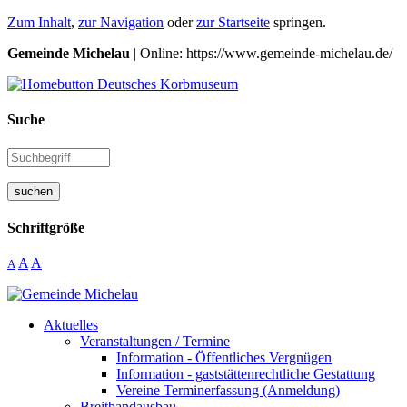
Zum Inhalt
,
zur Navigation
oder
zur Startseite
springen.
Gemeinde Michelau
| Online: https://www.gemeinde-michelau.de/
Suche
suchen
Schriftgröße
A
A
A
Aktuelles
Veranstaltungen / Termine
Information - Öffentliches Vergnügen
Information - gaststättenrechtliche Gestattung
Vereine Terminerfassung (Anmeldung)
Breitbandausbau