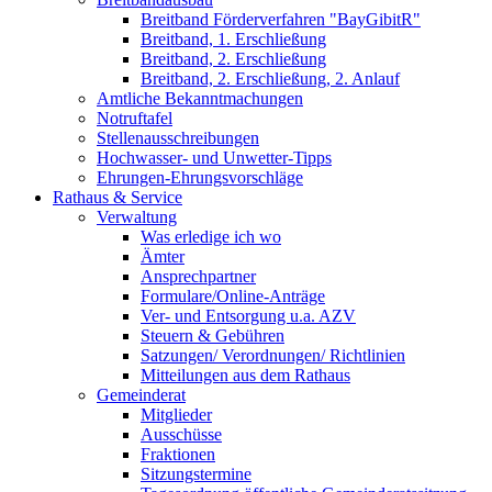
Breitband Förderverfahren "BayGibitR"
Breitband, 1. Erschließung
Breitband, 2. Erschließung
Breitband, 2. Erschließung, 2. Anlauf
Amtliche Bekanntmachungen
Notruftafel
Stellenausschreibungen
Hochwasser- und Unwetter-Tipps
Ehrungen-Ehrungsvorschläge
Rathaus & Service
Verwaltung
Was erledige ich wo
Ämter
Ansprechpartner
Formulare/Online-Anträge
Ver- und Entsorgung u.a. AZV
Steuern & Gebühren
Satzungen/ Verordnungen/ Richtlinien
Mitteilungen aus dem Rathaus
Gemeinderat
Mitglieder
Ausschüsse
Fraktionen
Sitzungstermine