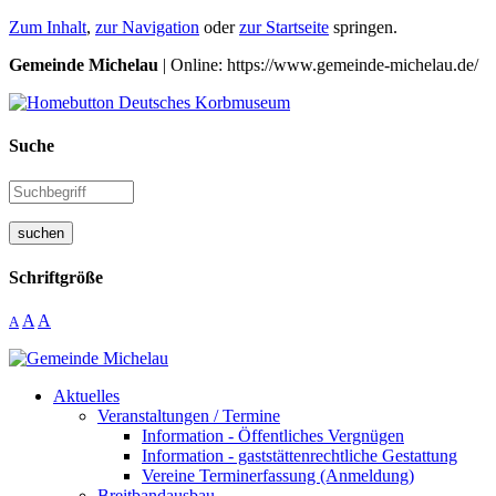
Zum Inhalt
,
zur Navigation
oder
zur Startseite
springen.
Gemeinde Michelau
| Online: https://www.gemeinde-michelau.de/
Suche
suchen
Schriftgröße
A
A
A
Aktuelles
Veranstaltungen / Termine
Information - Öffentliches Vergnügen
Information - gaststättenrechtliche Gestattung
Vereine Terminerfassung (Anmeldung)
Breitbandausbau