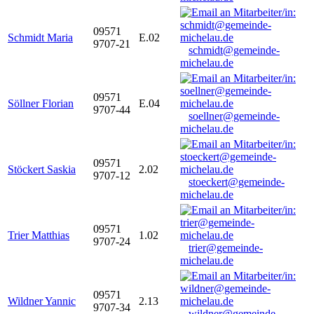
09571
Schmidt Maria
E.02
9707-21
schmidt@gemeinde-
michelau.de
09571
Söllner Florian
E.04
9707-44
soellner@gemeinde-
michelau.de
09571
Stöckert Saskia
2.02
9707-12
stoeckert@gemeinde-
michelau.de
09571
Trier Matthias
1.02
9707-24
trier@gemeinde-
michelau.de
09571
Wildner Yannic
2.13
9707-34
wildner@gemeinde-