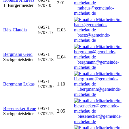
Robisch Andreas
09571
2.01
1. Bürgermeister
9707-0
rathaus@gemeinde-
michelau.de
09571
Bätz Claudia
E.03
9707-17
baetz@gemeinde-
michelau.de
Bergmann Gerd
09571
E.04
Sachgebietsleiter
9707-18
bergmann@gemeinde-
michelau.de
09571
Bergmann Lukas
1.10
9707-30
l.bergmann@gemeinde-
michelau.de
Biesenecker Rene
09571
2.05
Sachgebietsleiter
9707-15
biesenecker@gemeinde-
michelau.de