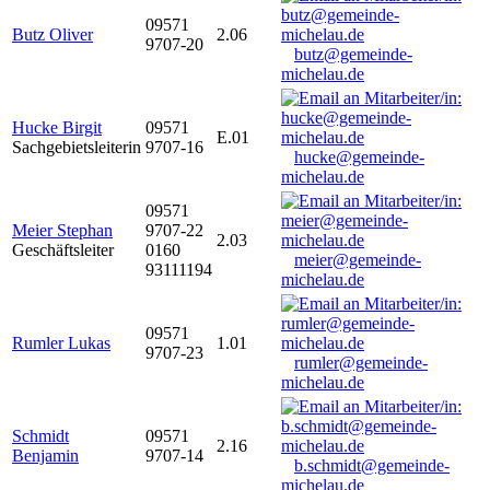
09571
Butz Oliver
2.06
9707-20
butz@gemeinde-
michelau.de
Hucke Birgit
09571
E.01
Sachgebietsleiterin
9707-16
hucke@gemeinde-
michelau.de
09571
Meier Stephan
9707-22
2.03
Geschäftsleiter
0160
meier@gemeinde-
93111194
michelau.de
09571
Rumler Lukas
1.01
9707-23
rumler@gemeinde-
michelau.de
Schmidt
09571
2.16
Benjamin
9707-14
b.schmidt@gemeinde-
michelau.de