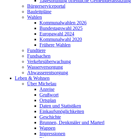
Tagesordnung öffentliche Gemeinderatssitzung
Bürgerserviceportal
Bauleitpläne
Wahlen
Kommunalwahlen 2026
Bundestagswahl 2025
Europawahl 2024
Kommunalwahl 2020
Frühere Wahlen
Fundtiere
Fundsachen
Verkehrsüberwachung
Wasserversorgung
Abwasserentsorgung
Leben & Wohnen
Über Michelau
Anreise
Grußwort
Ortsplan
Daten und Statistiken
Einkaufsmöglichkeiten
Geschichte
Brunnen, Denkmäler und Marterl
Wappen
Impressionen