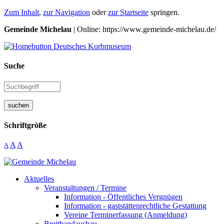
Zum Inhalt
,
zur Navigation
oder
zur Startseite
springen.
Gemeinde Michelau
| Online: https://www.gemeinde-michelau.de/
Suche
suchen
Schriftgröße
A
A
A
Aktuelles
Veranstaltungen / Termine
Information - Öffentliches Vergnügen
Information - gaststättenrechtliche Gestattung
Vereine Terminerfassung (Anmeldung)
Breitbandausbau