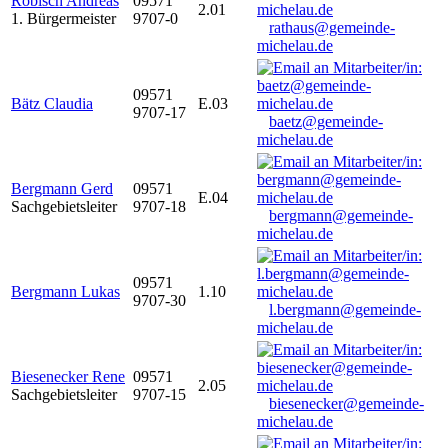
Robisch Andreas
09571
2.01
1. Bürgermeister
9707-0
rathaus@gemeinde-
michelau.de
09571
Bätz Claudia
E.03
9707-17
baetz@gemeinde-
michelau.de
Bergmann Gerd
09571
E.04
Sachgebietsleiter
9707-18
bergmann@gemeinde-
michelau.de
09571
Bergmann Lukas
1.10
9707-30
l.bergmann@gemeinde-
michelau.de
Biesenecker Rene
09571
2.05
Sachgebietsleiter
9707-15
biesenecker@gemeinde-
michelau.de