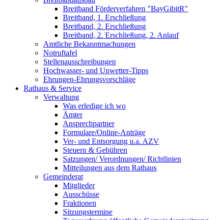
Breitband Förderverfahren "BayGibitR"
Breitband, 1. Erschließung
Breitband, 2. Erschließung
Breitband, 2. Erschließung, 2. Anlauf
Amtliche Bekanntmachungen
Notruftafel
Stellenausschreibungen
Hochwasser- und Unwetter-Tipps
Ehrungen-Ehrungsvorschläge
Rathaus & Service
Verwaltung
Was erledige ich wo
Ämter
Ansprechpartner
Formulare/Online-Anträge
Ver- und Entsorgung u.a. AZV
Steuern & Gebühren
Satzungen/ Verordnungen/ Richtlinien
Mitteilungen aus dem Rathaus
Gemeinderat
Mitglieder
Ausschüsse
Fraktionen
Sitzungstermine