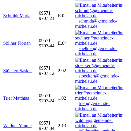
09571
Schmidt Maria
E.02
9707-21
schmidt@gemeinde-
michelau.de
09571
Söllner Florian
E.04
9707-44
soellner@gemeinde-
michelau.de
09571
Stöckert Saskia
2.02
9707-12
stoeckert@gemeinde-
michelau.de
09571
Trier Matthias
1.02
9707-24
trier@gemeinde-
michelau.de
09571
Wildner Yannic
2.13
9707-34
wildner@gemeinde-