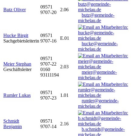
09571
Butz Oliver
2.06
9707-20
butz@gemeinde-
michelau.de
Hucke Birgit
09571
E.01
Sachgebietsleiterin
9707-16
hucke@gemeinde-
michelau.de
09571
Meier Stephan
9707-22
2.03
Geschäftsleiter
0160
meier@gemeinde-
93111194
michelau.de
09571
Rumler Lukas
1.01
9707-23
rumler@gemeinde-
michelau.de
Schmidt
09571
2.16
Benjamin
9707-14
b.schmidt@gemeinde-
michelau.de