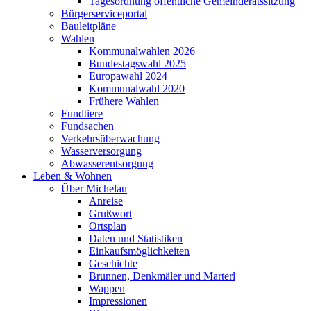
Tagesordnung öffentliche Gemeinderatssitzung
Bürgerserviceportal
Bauleitpläne
Wahlen
Kommunalwahlen 2026
Bundestagswahl 2025
Europawahl 2024
Kommunalwahl 2020
Frühere Wahlen
Fundtiere
Fundsachen
Verkehrsüberwachung
Wasserversorgung
Abwasserentsorgung
Leben & Wohnen
Über Michelau
Anreise
Grußwort
Ortsplan
Daten und Statistiken
Einkaufsmöglichkeiten
Geschichte
Brunnen, Denkmäler und Marterl
Wappen
Impressionen