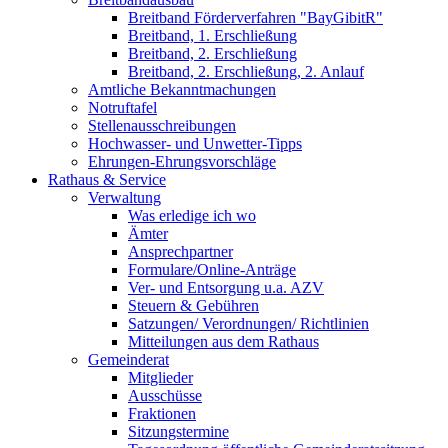
Breitband Förderverfahren "BayGibitR"
Breitband, 1. Erschließung
Breitband, 2. Erschließung
Breitband, 2. Erschließung, 2. Anlauf
Amtliche Bekanntmachungen
Notruftafel
Stellenausschreibungen
Hochwasser- und Unwetter-Tipps
Ehrungen-Ehrungsvorschläge
Rathaus & Service
Verwaltung
Was erledige ich wo
Ämter
Ansprechpartner
Formulare/Online-Anträge
Ver- und Entsorgung u.a. AZV
Steuern & Gebühren
Satzungen/ Verordnungen/ Richtlinien
Mitteilungen aus dem Rathaus
Gemeinderat
Mitglieder
Ausschüsse
Fraktionen
Sitzungstermine