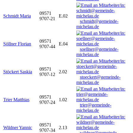
09571
Schmidt Maria
E.02
9707-21
schmidt@gemeinde-
michelau.de
09571
Söllner Florian
E.04
9707-44
soellner@gemeinde-
michelau.de
09571
Stöckert Saskia
2.02
9707-12
stoeckert@gemeinde-
michelau.de
09571
Trier Matthias
1.02
9707-24
trier@gemeinde-
michelau.de
09571
Wildner Yannic
2.13
9707-34
wildner@gemeinde-