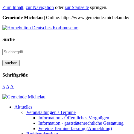
Zum Inhalt
,
zur Navigation
oder
zur Startseite
springen.
Gemeinde Michelau
| Online: https://www.gemeinde-michelau.de/
Suche
suchen
Schriftgröße
A
A
A
Aktuelles
Veranstaltungen / Termine
Information - Öffentliches Vergnügen
Information - gaststättenrechtliche Gestattung
Vereine Terminerfassung (Anmeldung)
Breitbandausbau