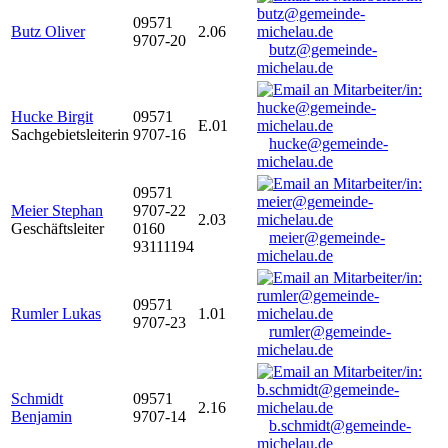
09571
Butz Oliver
2.06
9707-20
butz@gemeinde-
michelau.de
Hucke Birgit
09571
E.01
Sachgebietsleiterin
9707-16
hucke@gemeinde-
michelau.de
09571
Meier Stephan
9707-22
2.03
Geschäftsleiter
0160
meier@gemeinde-
93111194
michelau.de
09571
Rumler Lukas
1.01
9707-23
rumler@gemeinde-
michelau.de
Schmidt
09571
2.16
Benjamin
9707-14
b.schmidt@gemeinde-
michelau.de