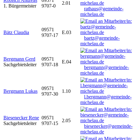
Robisch Andreas
09571
2.01
1. Bürgermeister
9707-0
rathaus@gemeinde-
michelau.de
09571
Bätz Claudia
E.03
9707-17
baetz@gemeinde-
michelau.de
Bergmann Gerd
09571
E.04
Sachgebietsleiter
9707-18
bergmann@gemeinde-
michelau.de
09571
Bergmann Lukas
1.10
9707-30
l.bergmann@gemeinde-
michelau.de
Biesenecker Rene
09571
2.05
Sachgebietsleiter
9707-15
biesenecker@gemeinde-
michelau.de