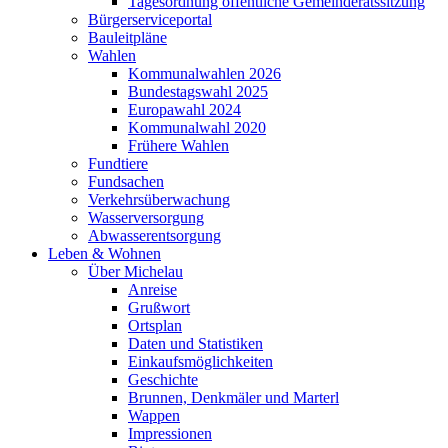
Tagesordnung öffentliche Gemeinderatssitzung
Bürgerserviceportal
Bauleitpläne
Wahlen
Kommunalwahlen 2026
Bundestagswahl 2025
Europawahl 2024
Kommunalwahl 2020
Frühere Wahlen
Fundtiere
Fundsachen
Verkehrsüberwachung
Wasserversorgung
Abwasserentsorgung
Leben & Wohnen
Über Michelau
Anreise
Grußwort
Ortsplan
Daten und Statistiken
Einkaufsmöglichkeiten
Geschichte
Brunnen, Denkmäler und Marterl
Wappen
Impressionen