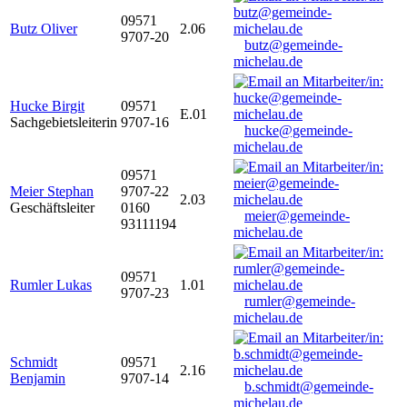
09571
Butz Oliver
2.06
9707-20
butz@gemeinde-
michelau.de
Hucke Birgit
09571
E.01
Sachgebietsleiterin
9707-16
hucke@gemeinde-
michelau.de
09571
Meier Stephan
9707-22
2.03
Geschäftsleiter
0160
meier@gemeinde-
93111194
michelau.de
09571
Rumler Lukas
1.01
9707-23
rumler@gemeinde-
michelau.de
Schmidt
09571
2.16
Benjamin
9707-14
b.schmidt@gemeinde-
michelau.de