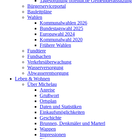
Tagesordnung öffentliche Gemeinderatssitzung
Bürgerserviceportal
Bauleitpläne
Wahlen
Kommunalwahlen 2026
Bundestagswahl 2025
Europawahl 2024
Kommunalwahl 2020
Frühere Wahlen
Fundtiere
Fundsachen
Verkehrsüberwachung
Wasserversorgung
Abwasserentsorgung
Leben & Wohnen
Über Michelau
Anreise
Grußwort
Ortsplan
Daten und Statistiken
Einkaufsmöglichkeiten
Geschichte
Brunnen, Denkmäler und Marterl
Wappen
Impressionen