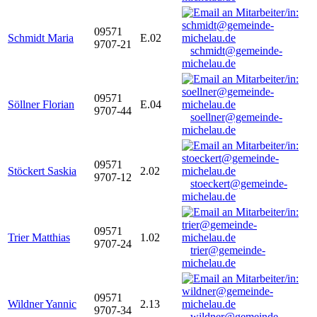
09571
Schmidt Maria
E.02
9707-21
schmidt@gemeinde-
michelau.de
09571
Söllner Florian
E.04
9707-44
soellner@gemeinde-
michelau.de
09571
Stöckert Saskia
2.02
9707-12
stoeckert@gemeinde-
michelau.de
09571
Trier Matthias
1.02
9707-24
trier@gemeinde-
michelau.de
09571
Wildner Yannic
2.13
9707-34
wildner@gemeinde-