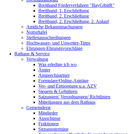
Breitband Förderverfahren "BayGibitR"
Breitband, 1. Erschließung
Breitband, 2. Erschließung
Breitband, 2. Erschließung, 2. Anlauf
Amtliche Bekanntmachungen
Notruftafel
Stellenausschreibungen
Hochwasser- und Unwetter-Tipps
Ehrungen-Ehrungsvorschläge
Rathaus & Service
Verwaltung
Was erledige ich wo
Ämter
Ansprechpartner
Formulare/Online-Anträge
Ver- und Entsorgung u.a. AZV
Steuern & Gebühren
Satzungen/ Verordnungen/ Richtlinien
Mitteilungen aus dem Rathaus
Gemeinderat
Mitglieder
Ausschüsse
Fraktionen
Sitzungstermine