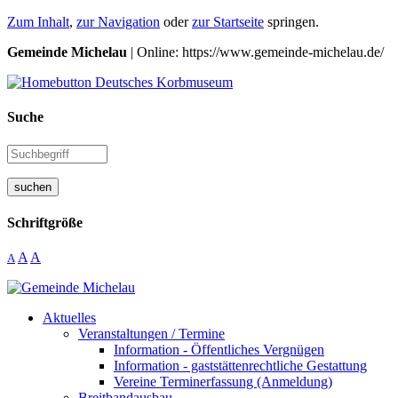
Zum Inhalt
,
zur Navigation
oder
zur Startseite
springen.
Gemeinde Michelau
| Online: https://www.gemeinde-michelau.de/
Suche
suchen
Schriftgröße
A
A
A
Aktuelles
Veranstaltungen / Termine
Information - Öffentliches Vergnügen
Information - gaststättenrechtliche Gestattung
Vereine Terminerfassung (Anmeldung)
Breitbandausbau