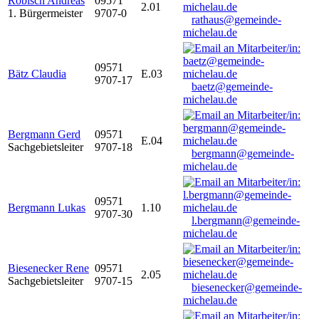
Robisch Andreas
09571
2.01
1. Bürgermeister
9707-0
rathaus@gemeinde-
michelau.de
09571
Bätz Claudia
E.03
9707-17
baetz@gemeinde-
michelau.de
Bergmann Gerd
09571
E.04
Sachgebietsleiter
9707-18
bergmann@gemeinde-
michelau.de
09571
Bergmann Lukas
1.10
9707-30
l.bergmann@gemeinde-
michelau.de
Biesenecker Rene
09571
2.05
Sachgebietsleiter
9707-15
biesenecker@gemeinde-
michelau.de