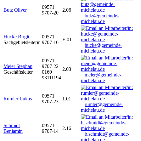
09571
Butz Oliver
2.06
9707-20
butz@gemeinde-
michelau.de
Hucke Birgit
09571
E.01
Sachgebietsleiterin
9707-16
hucke@gemeinde-
michelau.de
09571
Meier Stephan
9707-22
2.03
Geschäftsleiter
0160
meier@gemeinde-
93111194
michelau.de
09571
Rumler Lukas
1.01
9707-23
rumler@gemeinde-
michelau.de
Schmidt
09571
2.16
Benjamin
9707-14
b.schmidt@gemeinde-
michelau.de