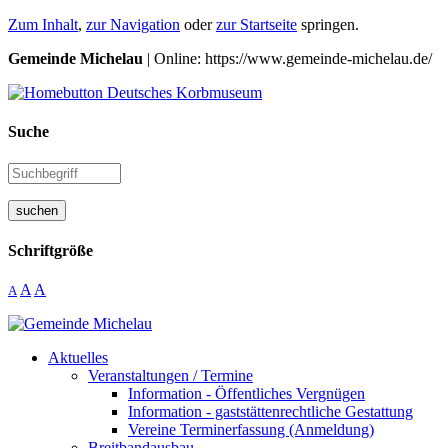
Zum Inhalt
,
zur Navigation
oder
zur Startseite
springen.
Gemeinde Michelau
| Online: https://www.gemeinde-michelau.de/
Suche
suchen
Schriftgröße
A
A
A
Aktuelles
Veranstaltungen / Termine
Information - Öffentliches Vergnügen
Information - gaststättenrechtliche Gestattung
Vereine Terminerfassung (Anmeldung)
Breitbandausbau