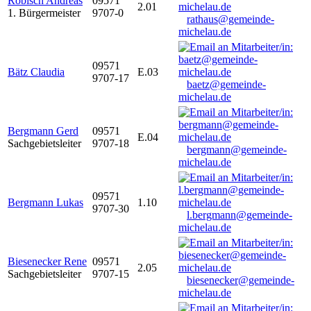
Robisch Andreas
09571
2.01
1. Bürgermeister
9707-0
rathaus@gemeinde-
michelau.de
09571
Bätz Claudia
E.03
9707-17
baetz@gemeinde-
michelau.de
Bergmann Gerd
09571
E.04
Sachgebietsleiter
9707-18
bergmann@gemeinde-
michelau.de
09571
Bergmann Lukas
1.10
9707-30
l.bergmann@gemeinde-
michelau.de
Biesenecker Rene
09571
2.05
Sachgebietsleiter
9707-15
biesenecker@gemeinde-
michelau.de