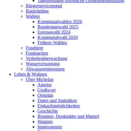
Tagesordnung öffentliche Gemeinderatssitzung
Bürgerserviceportal
Bauleitpläne
Wahlen
Kommunalwahlen 2026
Bundestagswahl 2025
Europawahl 2024
Kommunalwahl 2020
Frühere Wahlen
Fundtiere
Fundsachen
Verkehrsüberwachung
Wasserversorgung
Abwasserentsorgung
Leben & Wohnen
Über Michelau
Anreise
Grußwort
Ortsplan
Daten und Statistiken
Einkaufsmöglichkeiten
Geschichte
Brunnen, Denkmäler und Marterl
Wappen
Impressionen