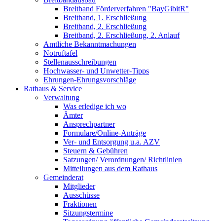
Breitband Förderverfahren "BayGibitR"
Breitband, 1. Erschließung
Breitband, 2. Erschließung
Breitband, 2. Erschließung, 2. Anlauf
Amtliche Bekanntmachungen
Notruftafel
Stellenausschreibungen
Hochwasser- und Unwetter-Tipps
Ehrungen-Ehrungsvorschläge
Rathaus & Service
Verwaltung
Was erledige ich wo
Ämter
Ansprechpartner
Formulare/Online-Anträge
Ver- und Entsorgung u.a. AZV
Steuern & Gebühren
Satzungen/ Verordnungen/ Richtlinien
Mitteilungen aus dem Rathaus
Gemeinderat
Mitglieder
Ausschüsse
Fraktionen
Sitzungstermine