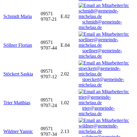
09571
Schmidt Maria
E.02
9707-21
schmidt@gemeinde-
michelau.de
09571
Söllner Florian
E.04
9707-44
soellner@gemeinde-
michelau.de
09571
Stöckert Saskia
2.02
9707-12
stoeckert@gemeinde-
michelau.de
09571
Trier Matthias
1.02
9707-24
trier@gemeinde-
michelau.de
09571
Wildner Yannic
2.13
9707-34
wildner@gemeinde-