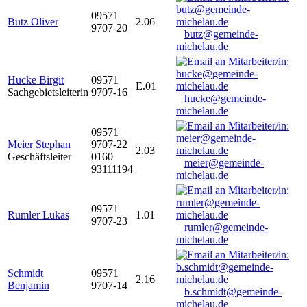
09571
Butz Oliver
2.06
9707-20
butz@gemeinde-
michelau.de
Hucke Birgit
09571
E.01
Sachgebietsleiterin
9707-16
hucke@gemeinde-
michelau.de
09571
Meier Stephan
9707-22
2.03
Geschäftsleiter
0160
meier@gemeinde-
93111194
michelau.de
09571
Rumler Lukas
1.01
9707-23
rumler@gemeinde-
michelau.de
Schmidt
09571
2.16
Benjamin
9707-14
b.schmidt@gemeinde-
michelau.de