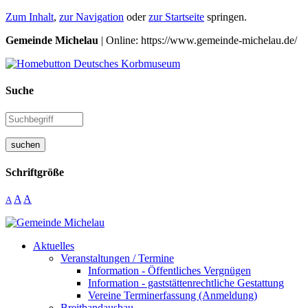
Zum Inhalt
,
zur Navigation
oder
zur Startseite
springen.
Gemeinde Michelau
| Online: https://www.gemeinde-michelau.de/
Suche
suchen
Schriftgröße
A
A
A
Aktuelles
Veranstaltungen / Termine
Information - Öffentliches Vergnügen
Information - gaststättenrechtliche Gestattung
Vereine Terminerfassung (Anmeldung)
Breitbandausbau