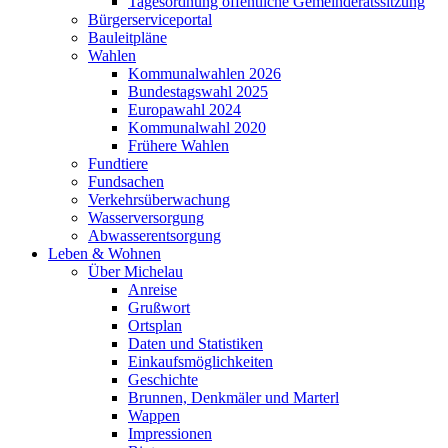
Tagesordnung öffentliche Gemeinderatssitzung
Bürgerserviceportal
Bauleitpläne
Wahlen
Kommunalwahlen 2026
Bundestagswahl 2025
Europawahl 2024
Kommunalwahl 2020
Frühere Wahlen
Fundtiere
Fundsachen
Verkehrsüberwachung
Wasserversorgung
Abwasserentsorgung
Leben & Wohnen
Über Michelau
Anreise
Grußwort
Ortsplan
Daten und Statistiken
Einkaufsmöglichkeiten
Geschichte
Brunnen, Denkmäler und Marterl
Wappen
Impressionen