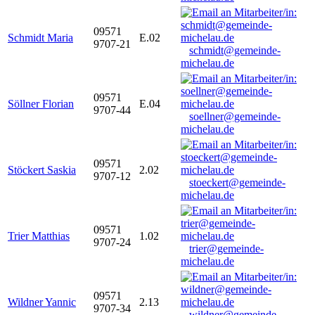
09571
Schmidt Maria
E.02
9707-21
schmidt@gemeinde-
michelau.de
09571
Söllner Florian
E.04
9707-44
soellner@gemeinde-
michelau.de
09571
Stöckert Saskia
2.02
9707-12
stoeckert@gemeinde-
michelau.de
09571
Trier Matthias
1.02
9707-24
trier@gemeinde-
michelau.de
09571
Wildner Yannic
2.13
9707-34
wildner@gemeinde-