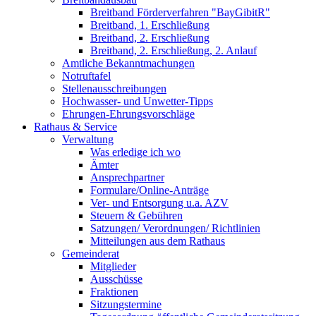
Breitband Förderverfahren "BayGibitR"
Breitband, 1. Erschließung
Breitband, 2. Erschließung
Breitband, 2. Erschließung, 2. Anlauf
Amtliche Bekanntmachungen
Notruftafel
Stellenausschreibungen
Hochwasser- und Unwetter-Tipps
Ehrungen-Ehrungsvorschläge
Rathaus & Service
Verwaltung
Was erledige ich wo
Ämter
Ansprechpartner
Formulare/Online-Anträge
Ver- und Entsorgung u.a. AZV
Steuern & Gebühren
Satzungen/ Verordnungen/ Richtlinien
Mitteilungen aus dem Rathaus
Gemeinderat
Mitglieder
Ausschüsse
Fraktionen
Sitzungstermine