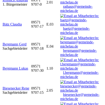
Robisch Andreas
09571
2.01
1. Bürgermeister
9707-0
rathaus@gemeinde-
michelau.de
09571
Bätz Claudia
E.03
9707-17
baetz@gemeinde-
michelau.de
Bergmann Gerd
09571
E.04
Sachgebietsleiter
9707-18
bergmann@gemeinde-
michelau.de
09571
Bergmann Lukas
1.10
9707-30
l.bergmann@gemeinde-
michelau.de
Biesenecker Rene
09571
2.05
Sachgebietsleiter
9707-15
biesenecker@gemeinde-
michelau.de