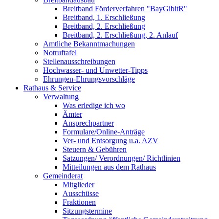
Breitband Förderverfahren "BayGibitR"
Breitband, 1. Erschließung
Breitband, 2. Erschließung
Breitband, 2. Erschließung, 2. Anlauf
Amtliche Bekanntmachungen
Notruftafel
Stellenausschreibungen
Hochwasser- und Unwetter-Tipps
Ehrungen-Ehrungsvorschläge
Rathaus & Service
Verwaltung
Was erledige ich wo
Ämter
Ansprechpartner
Formulare/Online-Anträge
Ver- und Entsorgung u.a. AZV
Steuern & Gebühren
Satzungen/ Verordnungen/ Richtlinien
Mitteilungen aus dem Rathaus
Gemeinderat
Mitglieder
Ausschüsse
Fraktionen
Sitzungstermine