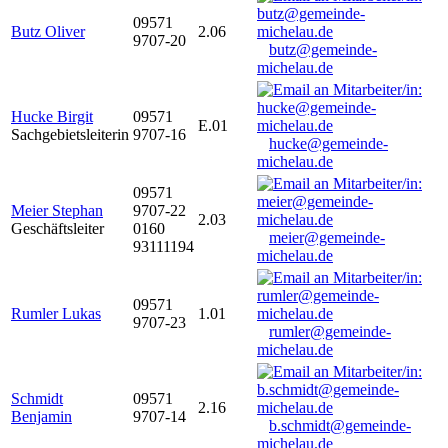
09571
Butz Oliver
2.06
9707-20
butz@gemeinde-
michelau.de
Hucke Birgit
09571
E.01
Sachgebietsleiterin
9707-16
hucke@gemeinde-
michelau.de
09571
Meier Stephan
9707-22
2.03
Geschäftsleiter
0160
meier@gemeinde-
93111194
michelau.de
09571
Rumler Lukas
1.01
9707-23
rumler@gemeinde-
michelau.de
Schmidt
09571
2.16
Benjamin
9707-14
b.schmidt@gemeinde-
michelau.de