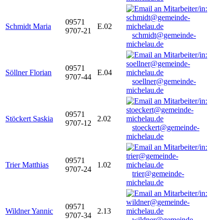
09571
Schmidt Maria
E.02
9707-21
schmidt@gemeinde-
michelau.de
09571
Söllner Florian
E.04
9707-44
soellner@gemeinde-
michelau.de
09571
Stöckert Saskia
2.02
9707-12
stoeckert@gemeinde-
michelau.de
09571
Trier Matthias
1.02
9707-24
trier@gemeinde-
michelau.de
09571
Wildner Yannic
2.13
9707-34
wildner@gemeinde-