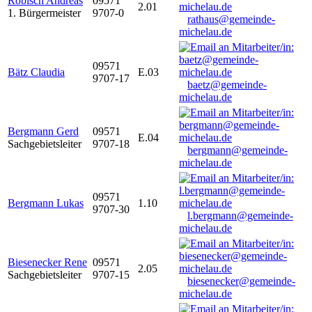
Robisch Andreas
09571
2.01
1. Bürgermeister
9707-0
rathaus@gemeinde-
michelau.de
09571
Bätz Claudia
E.03
9707-17
baetz@gemeinde-
michelau.de
Bergmann Gerd
09571
E.04
Sachgebietsleiter
9707-18
bergmann@gemeinde-
michelau.de
09571
Bergmann Lukas
1.10
9707-30
l.bergmann@gemeinde-
michelau.de
Biesenecker Rene
09571
2.05
Sachgebietsleiter
9707-15
biesenecker@gemeinde-
michelau.de