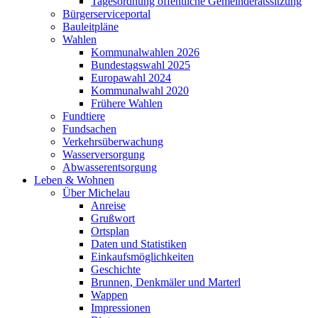
Tagesordnung öffentliche Gemeinderatssitzung
Bürgerserviceportal
Bauleitpläne
Wahlen
Kommunalwahlen 2026
Bundestagswahl 2025
Europawahl 2024
Kommunalwahl 2020
Frühere Wahlen
Fundtiere
Fundsachen
Verkehrsüberwachung
Wasserversorgung
Abwasserentsorgung
Leben & Wohnen
Über Michelau
Anreise
Grußwort
Ortsplan
Daten und Statistiken
Einkaufsmöglichkeiten
Geschichte
Brunnen, Denkmäler und Marterl
Wappen
Impressionen