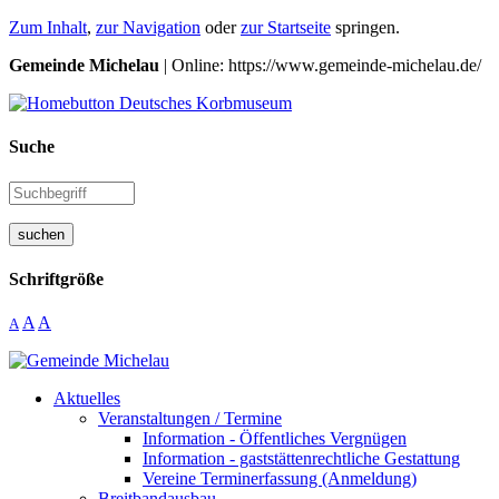
Zum Inhalt
,
zur Navigation
oder
zur Startseite
springen.
Gemeinde Michelau
| Online: https://www.gemeinde-michelau.de/
Suche
suchen
Schriftgröße
A
A
A
Aktuelles
Veranstaltungen / Termine
Information - Öffentliches Vergnügen
Information - gaststättenrechtliche Gestattung
Vereine Terminerfassung (Anmeldung)
Breitbandausbau