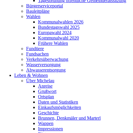
Tagesordnung öffentliche Gemeinderatssitzung
Bürgerserviceportal
Bauleitpläne
Wahlen
Kommunalwahlen 2026
Bundestagswahl 2025
Europawahl 2024
Kommunalwahl 2020
Frühere Wahlen
Fundtiere
Fundsachen
Verkehrsüberwachung
Wasserversorgung
Abwasserentsorgung
Leben & Wohnen
Über Michelau
Anreise
Grußwort
Ortsplan
Daten und Statistiken
Einkaufsmöglichkeiten
Geschichte
Brunnen, Denkmäler und Marterl
Wappen
Impressionen