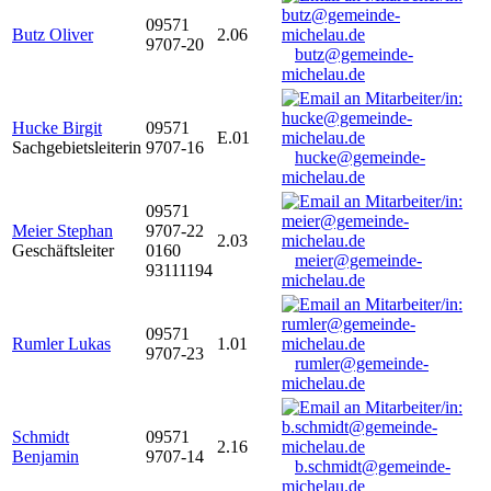
09571
Butz Oliver
2.06
9707-20
butz@gemeinde-
michelau.de
Hucke Birgit
09571
E.01
Sachgebietsleiterin
9707-16
hucke@gemeinde-
michelau.de
09571
Meier Stephan
9707-22
2.03
Geschäftsleiter
0160
meier@gemeinde-
93111194
michelau.de
09571
Rumler Lukas
1.01
9707-23
rumler@gemeinde-
michelau.de
Schmidt
09571
2.16
Benjamin
9707-14
b.schmidt@gemeinde-
michelau.de