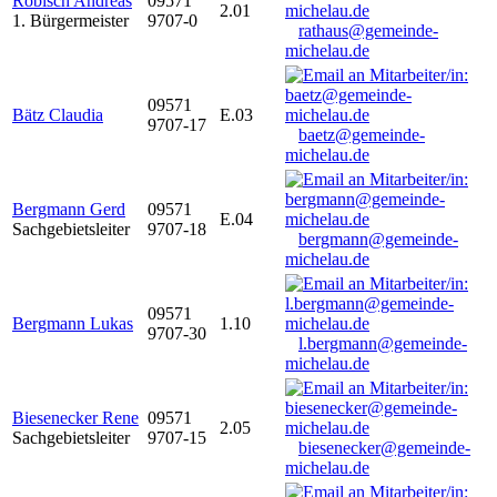
Robisch Andreas
09571
2.01
1. Bürgermeister
9707-0
rathaus@gemeinde-
michelau.de
09571
Bätz Claudia
E.03
9707-17
baetz@gemeinde-
michelau.de
Bergmann Gerd
09571
E.04
Sachgebietsleiter
9707-18
bergmann@gemeinde-
michelau.de
09571
Bergmann Lukas
1.10
9707-30
l.bergmann@gemeinde-
michelau.de
Biesenecker Rene
09571
2.05
Sachgebietsleiter
9707-15
biesenecker@gemeinde-
michelau.de