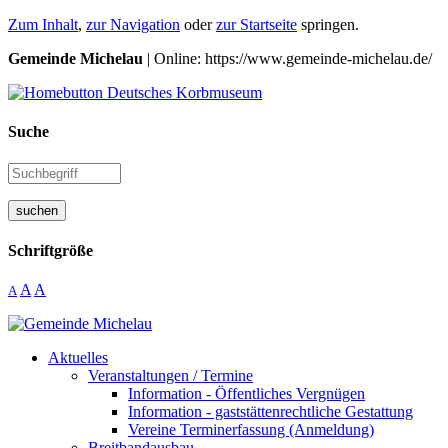
Zum Inhalt
,
zur Navigation
oder
zur Startseite
springen.
Gemeinde Michelau
| Online: https://www.gemeinde-michelau.de/
Suche
suchen
Schriftgröße
A
A
A
Aktuelles
Veranstaltungen / Termine
Information - Öffentliches Vergnügen
Information - gaststättenrechtliche Gestattung
Vereine Terminerfassung (Anmeldung)
Breitbandausbau