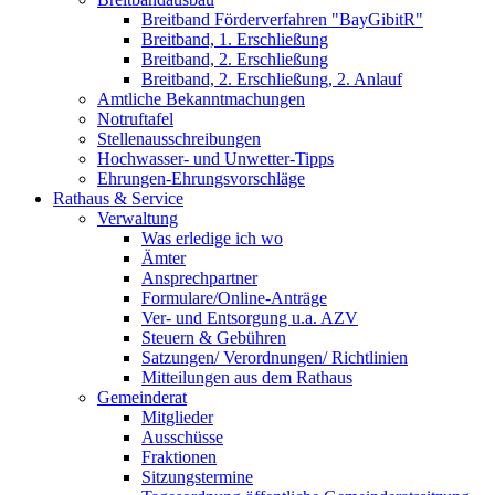
Breitband Förderverfahren "BayGibitR"
Breitband, 1. Erschließung
Breitband, 2. Erschließung
Breitband, 2. Erschließung, 2. Anlauf
Amtliche Bekanntmachungen
Notruftafel
Stellenausschreibungen
Hochwasser- und Unwetter-Tipps
Ehrungen-Ehrungsvorschläge
Rathaus & Service
Verwaltung
Was erledige ich wo
Ämter
Ansprechpartner
Formulare/Online-Anträge
Ver- und Entsorgung u.a. AZV
Steuern & Gebühren
Satzungen/ Verordnungen/ Richtlinien
Mitteilungen aus dem Rathaus
Gemeinderat
Mitglieder
Ausschüsse
Fraktionen
Sitzungstermine