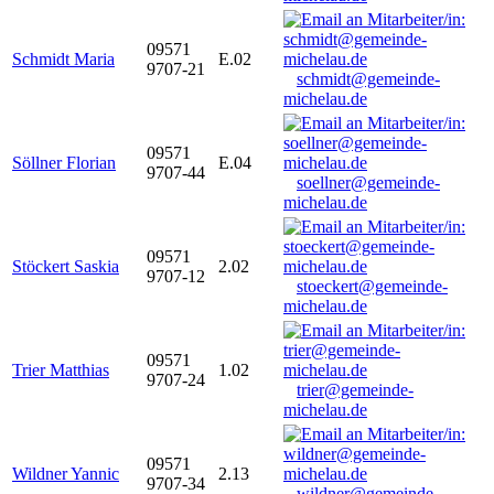
09571
Schmidt Maria
E.02
9707-21
schmidt@gemeinde-
michelau.de
09571
Söllner Florian
E.04
9707-44
soellner@gemeinde-
michelau.de
09571
Stöckert Saskia
2.02
9707-12
stoeckert@gemeinde-
michelau.de
09571
Trier Matthias
1.02
9707-24
trier@gemeinde-
michelau.de
09571
Wildner Yannic
2.13
9707-34
wildner@gemeinde-