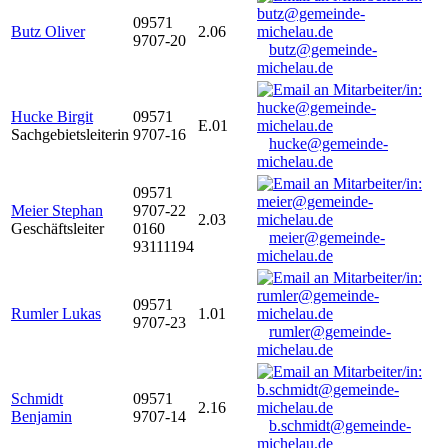
09571
Butz Oliver
2.06
9707-20
butz@gemeinde-
michelau.de
Hucke Birgit
09571
E.01
Sachgebietsleiterin
9707-16
hucke@gemeinde-
michelau.de
09571
Meier Stephan
9707-22
2.03
Geschäftsleiter
0160
meier@gemeinde-
93111194
michelau.de
09571
Rumler Lukas
1.01
9707-23
rumler@gemeinde-
michelau.de
Schmidt
09571
2.16
Benjamin
9707-14
b.schmidt@gemeinde-
michelau.de