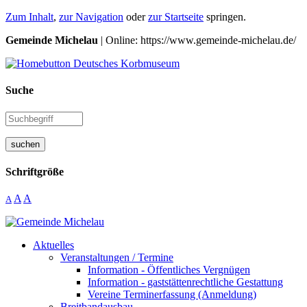
Zum Inhalt
,
zur Navigation
oder
zur Startseite
springen.
Gemeinde Michelau
| Online: https://www.gemeinde-michelau.de/
Suche
suchen
Schriftgröße
A
A
A
Aktuelles
Veranstaltungen / Termine
Information - Öffentliches Vergnügen
Information - gaststättenrechtliche Gestattung
Vereine Terminerfassung (Anmeldung)
Breitbandausbau