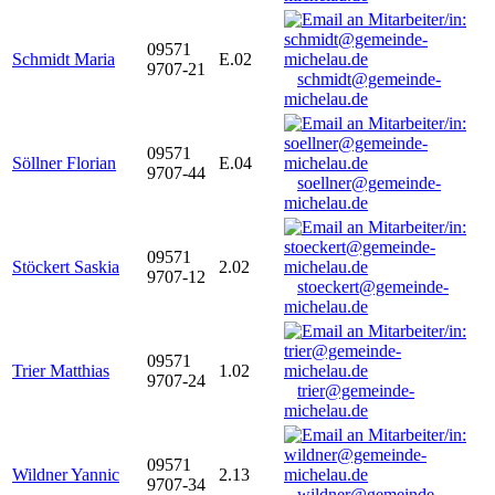
09571
Schmidt Maria
E.02
9707-21
schmidt@gemeinde-
michelau.de
09571
Söllner Florian
E.04
9707-44
soellner@gemeinde-
michelau.de
09571
Stöckert Saskia
2.02
9707-12
stoeckert@gemeinde-
michelau.de
09571
Trier Matthias
1.02
9707-24
trier@gemeinde-
michelau.de
09571
Wildner Yannic
2.13
9707-34
wildner@gemeinde-