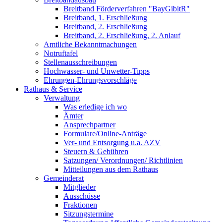
Breitband Förderverfahren "BayGibitR"
Breitband, 1. Erschließung
Breitband, 2. Erschließung
Breitband, 2. Erschließung, 2. Anlauf
Amtliche Bekanntmachungen
Notruftafel
Stellenausschreibungen
Hochwasser- und Unwetter-Tipps
Ehrungen-Ehrungsvorschläge
Rathaus & Service
Verwaltung
Was erledige ich wo
Ämter
Ansprechpartner
Formulare/Online-Anträge
Ver- und Entsorgung u.a. AZV
Steuern & Gebühren
Satzungen/ Verordnungen/ Richtlinien
Mitteilungen aus dem Rathaus
Gemeinderat
Mitglieder
Ausschüsse
Fraktionen
Sitzungstermine