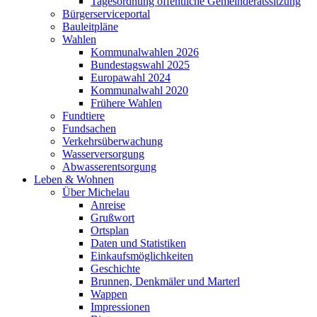
Tagesordnung öffentliche Gemeinderatssitzung
Bürgerserviceportal
Bauleitpläne
Wahlen
Kommunalwahlen 2026
Bundestagswahl 2025
Europawahl 2024
Kommunalwahl 2020
Frühere Wahlen
Fundtiere
Fundsachen
Verkehrsüberwachung
Wasserversorgung
Abwasserentsorgung
Leben & Wohnen
Über Michelau
Anreise
Grußwort
Ortsplan
Daten und Statistiken
Einkaufsmöglichkeiten
Geschichte
Brunnen, Denkmäler und Marterl
Wappen
Impressionen