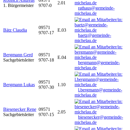
Robisch Andreas
09571
2.01
1. Bürgermeister
9707-0
rathaus@gemeinde-
michelau.de
09571
Bätz Claudia
E.03
9707-17
baetz@gemeinde-
michelau.de
Bergmann Gerd
09571
E.04
Sachgebietsleiter
9707-18
bergmann@gemeinde-
michelau.de
09571
Bergmann Lukas
1.10
9707-30
l.bergmann@gemeinde-
michelau.de
Biesenecker Rene
09571
2.05
Sachgebietsleiter
9707-15
biesenecker@gemeinde-
michelau.de