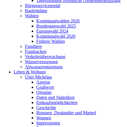
Tagesordnung öffentliche Gemeinderatssitzung
Bürgerserviceportal
Bauleitpläne
Wahlen
Kommunalwahlen 2026
Bundestagswahl 2025
Europawahl 2024
Kommunalwahl 2020
Frühere Wahlen
Fundtiere
Fundsachen
Verkehrsüberwachung
Wasserversorgung
Abwasserentsorgung
Leben & Wohnen
Über Michelau
Anreise
Grußwort
Ortsplan
Daten und Statistiken
Einkaufsmöglichkeiten
Geschichte
Brunnen, Denkmäler und Marterl
Wappen
Impressionen