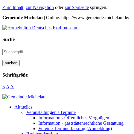
Zum Inhalt
,
zur Navigation
oder
zur Startseite
springen.
Gemeinde Michelau
| Online: https://www.gemeinde-michelau.de/
Suche
suchen
Schriftgröße
A
A
A
Aktuelles
Veranstaltungen / Termine
Information - Öffentliches Vergnügen
Information - gaststättenrechtliche Gestattung
Vereine Terminerfassung (Anmeldung)
Breitbandausbau