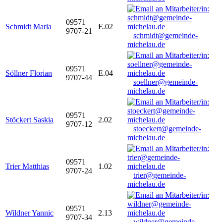
09571
Schmidt Maria
E.02
9707-21
schmidt@gemeinde-
michelau.de
09571
Söllner Florian
E.04
9707-44
soellner@gemeinde-
michelau.de
09571
Stöckert Saskia
2.02
9707-12
stoeckert@gemeinde-
michelau.de
09571
Trier Matthias
1.02
9707-24
trier@gemeinde-
michelau.de
09571
Wildner Yannic
2.13
9707-34
wildner@gemeinde-