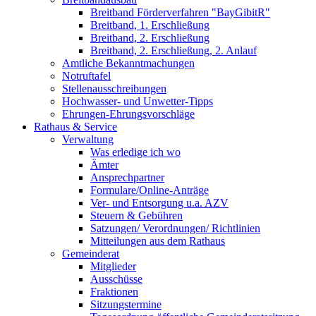
Breitband Förderverfahren "BayGibitR"
Breitband, 1. Erschließung
Breitband, 2. Erschließung
Breitband, 2. Erschließung, 2. Anlauf
Amtliche Bekanntmachungen
Notruftafel
Stellenausschreibungen
Hochwasser- und Unwetter-Tipps
Ehrungen-Ehrungsvorschläge
Rathaus & Service
Verwaltung
Was erledige ich wo
Ämter
Ansprechpartner
Formulare/Online-Anträge
Ver- und Entsorgung u.a. AZV
Steuern & Gebühren
Satzungen/ Verordnungen/ Richtlinien
Mitteilungen aus dem Rathaus
Gemeinderat
Mitglieder
Ausschüsse
Fraktionen
Sitzungstermine