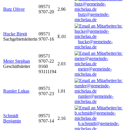
09571
Butz Oliver
2.06
9707-20
butz@gemeinde-
michelau.de
Hucke Birgit
09571
E.01
Sachgebietsleiterin
9707-16
hucke@gemeinde-
michelau.de
09571
Meier Stephan
9707-22
2.03
Geschäftsleiter
0160
meier@gemeinde-
93111194
michelau.de
09571
Rumler Lukas
1.01
9707-23
rumler@gemeinde-
michelau.de
Schmidt
09571
2.16
Benjamin
9707-14
b.schmidt@gemeinde-
michelau.de