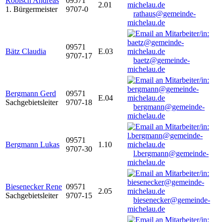
Robisch Andreas
09571
2.01
1. Bürgermeister
9707-0
rathaus@gemeinde-
michelau.de
09571
Bätz Claudia
E.03
9707-17
baetz@gemeinde-
michelau.de
Bergmann Gerd
09571
E.04
Sachgebietsleiter
9707-18
bergmann@gemeinde-
michelau.de
09571
Bergmann Lukas
1.10
9707-30
l.bergmann@gemeinde-
michelau.de
Biesenecker Rene
09571
2.05
Sachgebietsleiter
9707-15
biesenecker@gemeinde-
michelau.de