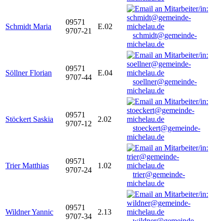
09571
Schmidt Maria
E.02
9707-21
schmidt@gemeinde-
michelau.de
09571
Söllner Florian
E.04
9707-44
soellner@gemeinde-
michelau.de
09571
Stöckert Saskia
2.02
9707-12
stoeckert@gemeinde-
michelau.de
09571
Trier Matthias
1.02
9707-24
trier@gemeinde-
michelau.de
09571
Wildner Yannic
2.13
9707-34
wildner@gemeinde-