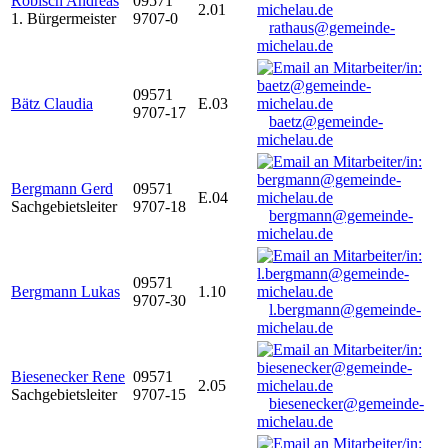
Robisch Andreas
09571
2.01
1. Bürgermeister
9707-0
rathaus@gemeinde-
michelau.de
09571
Bätz Claudia
E.03
9707-17
baetz@gemeinde-
michelau.de
Bergmann Gerd
09571
E.04
Sachgebietsleiter
9707-18
bergmann@gemeinde-
michelau.de
09571
Bergmann Lukas
1.10
9707-30
l.bergmann@gemeinde-
michelau.de
Biesenecker Rene
09571
2.05
Sachgebietsleiter
9707-15
biesenecker@gemeinde-
michelau.de