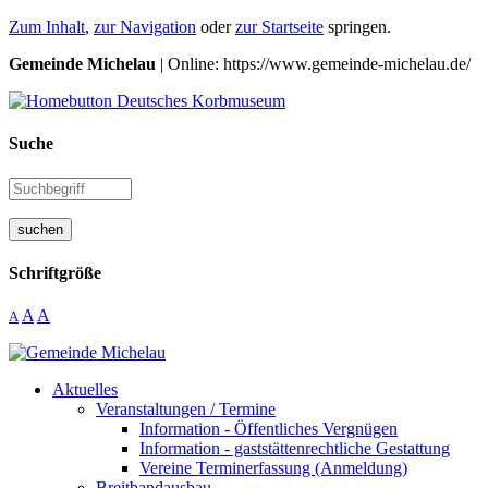
Zum Inhalt
,
zur Navigation
oder
zur Startseite
springen.
Gemeinde Michelau
| Online: https://www.gemeinde-michelau.de/
Suche
suchen
Schriftgröße
A
A
A
Aktuelles
Veranstaltungen / Termine
Information - Öffentliches Vergnügen
Information - gaststättenrechtliche Gestattung
Vereine Terminerfassung (Anmeldung)
Breitbandausbau