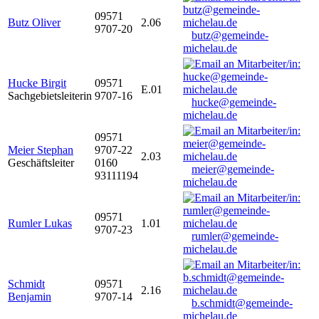
09571
Butz Oliver
2.06
9707-20
butz@gemeinde-
michelau.de
Hucke Birgit
09571
E.01
Sachgebietsleiterin
9707-16
hucke@gemeinde-
michelau.de
09571
Meier Stephan
9707-22
2.03
Geschäftsleiter
0160
meier@gemeinde-
93111194
michelau.de
09571
Rumler Lukas
1.01
9707-23
rumler@gemeinde-
michelau.de
Schmidt
09571
2.16
Benjamin
9707-14
b.schmidt@gemeinde-
michelau.de