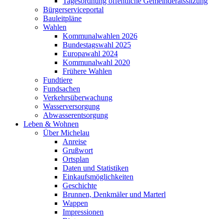
Tagesordnung öffentliche Gemeinderatssitzung
Bürgerserviceportal
Bauleitpläne
Wahlen
Kommunalwahlen 2026
Bundestagswahl 2025
Europawahl 2024
Kommunalwahl 2020
Frühere Wahlen
Fundtiere
Fundsachen
Verkehrsüberwachung
Wasserversorgung
Abwasserentsorgung
Leben & Wohnen
Über Michelau
Anreise
Grußwort
Ortsplan
Daten und Statistiken
Einkaufsmöglichkeiten
Geschichte
Brunnen, Denkmäler und Marterl
Wappen
Impressionen