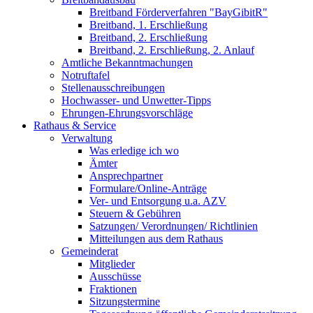
Breitband Förderverfahren "BayGibitR"
Breitband, 1. Erschließung
Breitband, 2. Erschließung
Breitband, 2. Erschließung, 2. Anlauf
Amtliche Bekanntmachungen
Notruftafel
Stellenausschreibungen
Hochwasser- und Unwetter-Tipps
Ehrungen-Ehrungsvorschläge
Rathaus & Service
Verwaltung
Was erledige ich wo
Ämter
Ansprechpartner
Formulare/Online-Anträge
Ver- und Entsorgung u.a. AZV
Steuern & Gebühren
Satzungen/ Verordnungen/ Richtlinien
Mitteilungen aus dem Rathaus
Gemeinderat
Mitglieder
Ausschüsse
Fraktionen
Sitzungstermine