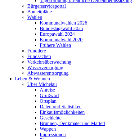
Tagesordnung öffentliche Gemeinderatssitzung
Bürgerserviceportal
Bauleitpläne
Wahlen
Kommunalwahlen 2026
Bundestagswahl 2025
Europawahl 2024
Kommunalwahl 2020
Frühere Wahlen
Fundtiere
Fundsachen
Verkehrsüberwachung
Wasserversorgung
Abwasserentsorgung
Leben & Wohnen
Über Michelau
Anreise
Grußwort
Ortsplan
Daten und Statistiken
Einkaufsmöglichkeiten
Geschichte
Brunnen, Denkmäler und Marterl
Wappen
Impressionen