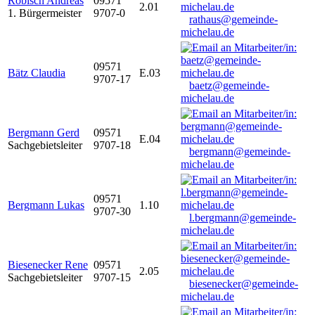
Robisch Andreas
09571
2.01
1. Bürgermeister
9707-0
rathaus@gemeinde-
michelau.de
09571
Bätz Claudia
E.03
9707-17
baetz@gemeinde-
michelau.de
Bergmann Gerd
09571
E.04
Sachgebietsleiter
9707-18
bergmann@gemeinde-
michelau.de
09571
Bergmann Lukas
1.10
9707-30
l.bergmann@gemeinde-
michelau.de
Biesenecker Rene
09571
2.05
Sachgebietsleiter
9707-15
biesenecker@gemeinde-
michelau.de