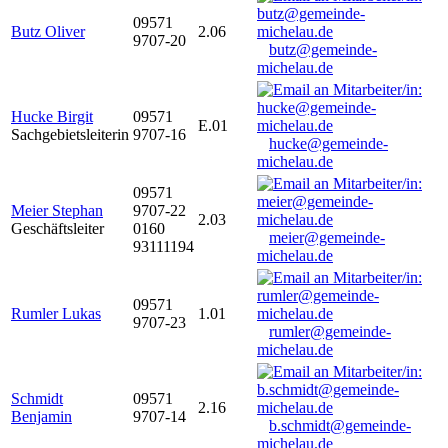
09571
Butz Oliver
2.06
9707-20
butz@gemeinde-
michelau.de
Hucke Birgit
09571
E.01
Sachgebietsleiterin
9707-16
hucke@gemeinde-
michelau.de
09571
Meier Stephan
9707-22
2.03
Geschäftsleiter
0160
meier@gemeinde-
93111194
michelau.de
09571
Rumler Lukas
1.01
9707-23
rumler@gemeinde-
michelau.de
Schmidt
09571
2.16
Benjamin
9707-14
b.schmidt@gemeinde-
michelau.de