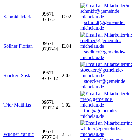
09571
Schmidt Maria
E.02
9707-21
schmidt@gemeinde-
michelau.de
09571
Söllner Florian
E.04
9707-44
soellner@gemeinde-
michelau.de
09571
Stöckert Saskia
2.02
9707-12
stoeckert@gemeinde-
michelau.de
09571
Trier Matthias
1.02
9707-24
trier@gemeinde-
michelau.de
09571
Wildner Yannic
2.13
9707-34
wildner@gemeinde-