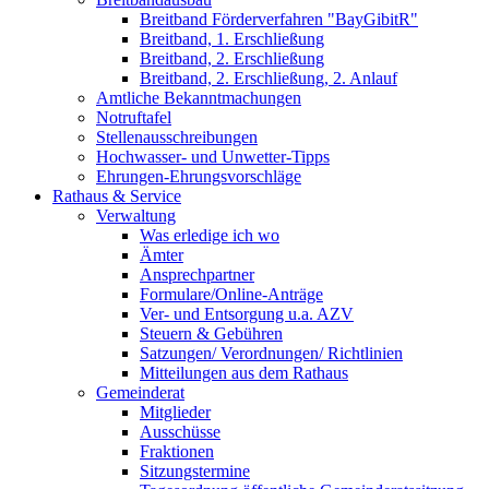
Breitband Förderverfahren "BayGibitR"
Breitband, 1. Erschließung
Breitband, 2. Erschließung
Breitband, 2. Erschließung, 2. Anlauf
Amtliche Bekanntmachungen
Notruftafel
Stellenausschreibungen
Hochwasser- und Unwetter-Tipps
Ehrungen-Ehrungsvorschläge
Rathaus & Service
Verwaltung
Was erledige ich wo
Ämter
Ansprechpartner
Formulare/Online-Anträge
Ver- und Entsorgung u.a. AZV
Steuern & Gebühren
Satzungen/ Verordnungen/ Richtlinien
Mitteilungen aus dem Rathaus
Gemeinderat
Mitglieder
Ausschüsse
Fraktionen
Sitzungstermine