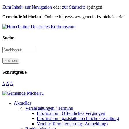
Zum Inhalt
,
zur Navigation
oder
zur Startseite
springen.
Gemeinde Michelau
| Online: https://www.gemeinde-michelau.de/
Suche
suchen
Schriftgröße
A
A
A
Aktuelles
Veranstaltungen / Termine
Information - Öffentliches Vergnügen
Information - gaststättenrechtliche Gestattung
Vereine Terminerfassung (Anmeldung)
Breitbandausbau