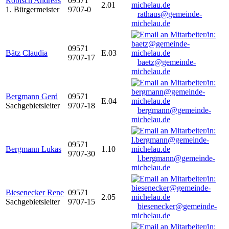
Robisch Andreas
09571
2.01
1. Bürgermeister
9707-0
rathaus@gemeinde-
michelau.de
09571
Bätz Claudia
E.03
9707-17
baetz@gemeinde-
michelau.de
Bergmann Gerd
09571
E.04
Sachgebietsleiter
9707-18
bergmann@gemeinde-
michelau.de
09571
Bergmann Lukas
1.10
9707-30
l.bergmann@gemeinde-
michelau.de
Biesenecker Rene
09571
2.05
Sachgebietsleiter
9707-15
biesenecker@gemeinde-
michelau.de