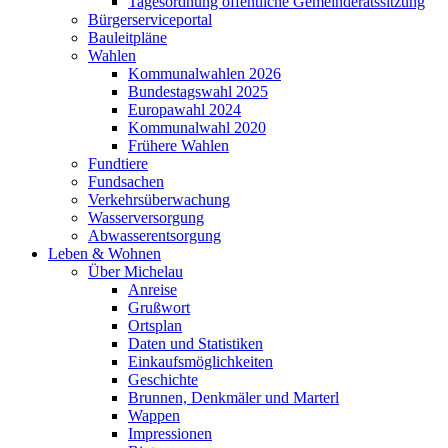
Tagesordnung öffentliche Gemeinderatssitzung
Bürgerserviceportal
Bauleitpläne
Wahlen
Kommunalwahlen 2026
Bundestagswahl 2025
Europawahl 2024
Kommunalwahl 2020
Frühere Wahlen
Fundtiere
Fundsachen
Verkehrsüberwachung
Wasserversorgung
Abwasserentsorgung
Leben & Wohnen
Über Michelau
Anreise
Grußwort
Ortsplan
Daten und Statistiken
Einkaufsmöglichkeiten
Geschichte
Brunnen, Denkmäler und Marterl
Wappen
Impressionen