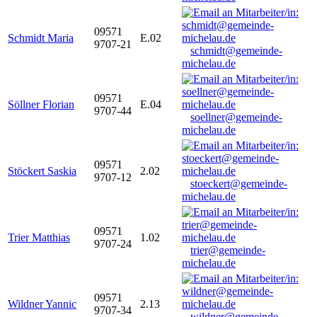
09571
Schmidt Maria
E.02
9707-21
schmidt@gemeinde-
michelau.de
09571
Söllner Florian
E.04
9707-44
soellner@gemeinde-
michelau.de
09571
Stöckert Saskia
2.02
9707-12
stoeckert@gemeinde-
michelau.de
09571
Trier Matthias
1.02
9707-24
trier@gemeinde-
michelau.de
09571
Wildner Yannic
2.13
9707-34
wildner@gemeinde-