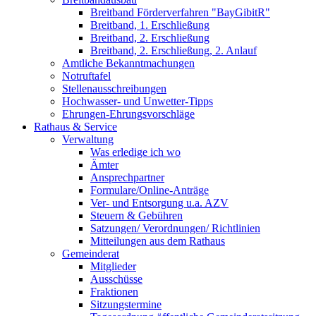
Breitband Förderverfahren "BayGibitR"
Breitband, 1. Erschließung
Breitband, 2. Erschließung
Breitband, 2. Erschließung, 2. Anlauf
Amtliche Bekanntmachungen
Notruftafel
Stellenausschreibungen
Hochwasser- und Unwetter-Tipps
Ehrungen-Ehrungsvorschläge
Rathaus & Service
Verwaltung
Was erledige ich wo
Ämter
Ansprechpartner
Formulare/Online-Anträge
Ver- und Entsorgung u.a. AZV
Steuern & Gebühren
Satzungen/ Verordnungen/ Richtlinien
Mitteilungen aus dem Rathaus
Gemeinderat
Mitglieder
Ausschüsse
Fraktionen
Sitzungstermine