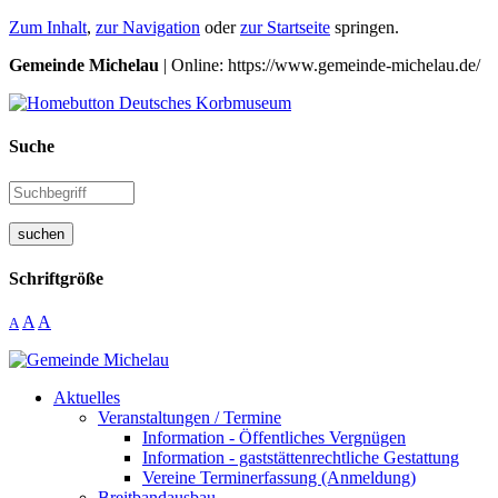
Zum Inhalt
,
zur Navigation
oder
zur Startseite
springen.
Gemeinde Michelau
| Online: https://www.gemeinde-michelau.de/
Suche
suchen
Schriftgröße
A
A
A
Aktuelles
Veranstaltungen / Termine
Information - Öffentliches Vergnügen
Information - gaststättenrechtliche Gestattung
Vereine Terminerfassung (Anmeldung)
Breitbandausbau