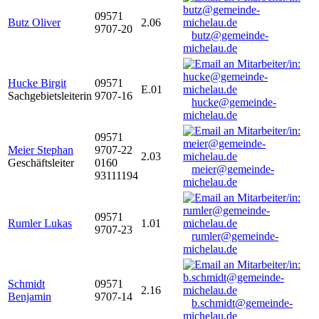
09571
Butz Oliver
2.06
9707-20
butz@gemeinde-
michelau.de
Hucke Birgit
09571
E.01
Sachgebietsleiterin
9707-16
hucke@gemeinde-
michelau.de
09571
Meier Stephan
9707-22
2.03
Geschäftsleiter
0160
meier@gemeinde-
93111194
michelau.de
09571
Rumler Lukas
1.01
9707-23
rumler@gemeinde-
michelau.de
Schmidt
09571
2.16
Benjamin
9707-14
b.schmidt@gemeinde-
michelau.de