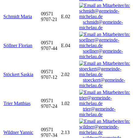
09571
Schmidt Maria
E.02
9707-21
schmidt@gemeinde-
michelau.de
09571
Söllner Florian
E.04
9707-44
soellner@gemeinde-
michelau.de
09571
Stöckert Saskia
2.02
9707-12
stoeckert@gemeinde-
michelau.de
09571
Trier Matthias
1.02
9707-24
trier@gemeinde-
michelau.de
09571
Wildner Yannic
2.13
9707-34
wildner@gemeinde-