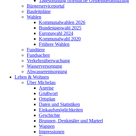
Tagesordnung öffentliche Gemeinderatssitzung
Bürgerserviceportal
Bauleitpläne
Wahlen
Kommunalwahlen 2026
Bundestagswahl 2025
Europawahl 2024
Kommunalwahl 2020
Frühere Wahlen
Fundtiere
Fundsachen
Verkehrsüberwachung
Wasserversorgung
Abwasserentsorgung
Leben & Wohnen
Über Michelau
Anreise
Grußwort
Ortsplan
Daten und Statistiken
Einkaufsmöglichkeiten
Geschichte
Brunnen, Denkmäler und Marterl
Wappen
Impressionen