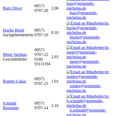
09571
Butz Oliver
2.06
9707-20
butz@gemeinde-
michelau.de
Hucke Birgit
09571
E.01
Sachgebietsleiterin
9707-16
hucke@gemeinde-
michelau.de
09571
Meier Stephan
9707-22
2.03
Geschäftsleiter
0160
meier@gemeinde-
93111194
michelau.de
09571
Rumler Lukas
1.01
9707-23
rumler@gemeinde-
michelau.de
Schmidt
09571
2.16
Benjamin
9707-14
b.schmidt@gemeinde-
michelau.de