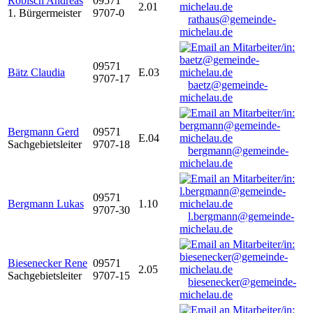
Robisch Andreas
09571
2.01
1. Bürgermeister
9707-0
rathaus@gemeinde-
michelau.de
09571
Bätz Claudia
E.03
9707-17
baetz@gemeinde-
michelau.de
Bergmann Gerd
09571
E.04
Sachgebietsleiter
9707-18
bergmann@gemeinde-
michelau.de
09571
Bergmann Lukas
1.10
9707-30
l.bergmann@gemeinde-
michelau.de
Biesenecker Rene
09571
2.05
Sachgebietsleiter
9707-15
biesenecker@gemeinde-
michelau.de