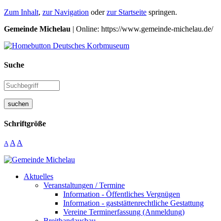
Zum Inhalt
,
zur Navigation
oder
zur Startseite
springen.
Gemeinde Michelau
| Online: https://www.gemeinde-michelau.de/
Suche
suchen
Schriftgröße
A
A
A
Aktuelles
Veranstaltungen / Termine
Information - Öffentliches Vergnügen
Information - gaststättenrechtliche Gestattung
Vereine Terminerfassung (Anmeldung)
Breitbandausbau