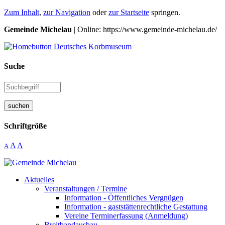
Zum Inhalt
,
zur Navigation
oder
zur Startseite
springen.
Gemeinde Michelau
| Online: https://www.gemeinde-michelau.de/
Suche
suchen
Schriftgröße
A
A
A
Aktuelles
Veranstaltungen / Termine
Information - Öffentliches Vergnügen
Information - gaststättenrechtliche Gestattung
Vereine Terminerfassung (Anmeldung)
Breitbandausbau