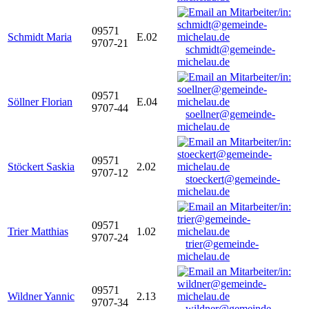
09571
Schmidt Maria
E.02
9707-21
schmidt@gemeinde-
michelau.de
09571
Söllner Florian
E.04
9707-44
soellner@gemeinde-
michelau.de
09571
Stöckert Saskia
2.02
9707-12
stoeckert@gemeinde-
michelau.de
09571
Trier Matthias
1.02
9707-24
trier@gemeinde-
michelau.de
09571
Wildner Yannic
2.13
9707-34
wildner@gemeinde-