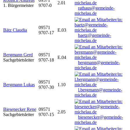
Robisch Andreas
09571
2.01
1. Bürgermeister
9707-0
rathaus@gemeinde-
michelau.de
09571
Bätz Claudia
E.03
9707-17
baetz@gemeinde-
michelau.de
Bergmann Gerd
09571
E.04
Sachgebietsleiter
9707-18
bergmann@gemeinde-
michelau.de
09571
Bergmann Lukas
1.10
9707-30
l.bergmann@gemeinde-
michelau.de
Biesenecker Rene
09571
2.05
Sachgebietsleiter
9707-15
biesenecker@gemeinde-
michelau.de