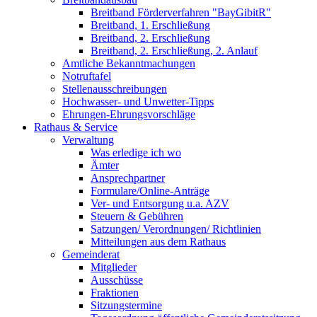
Breitband Förderverfahren "BayGibitR"
Breitband, 1. Erschließung
Breitband, 2. Erschließung
Breitband, 2. Erschließung, 2. Anlauf
Amtliche Bekanntmachungen
Notruftafel
Stellenausschreibungen
Hochwasser- und Unwetter-Tipps
Ehrungen-Ehrungsvorschläge
Rathaus & Service
Verwaltung
Was erledige ich wo
Ämter
Ansprechpartner
Formulare/Online-Anträge
Ver- und Entsorgung u.a. AZV
Steuern & Gebühren
Satzungen/ Verordnungen/ Richtlinien
Mitteilungen aus dem Rathaus
Gemeinderat
Mitglieder
Ausschüsse
Fraktionen
Sitzungstermine