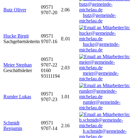
09571
Butz Oliver
2.06
9707-20
butz@gemeinde-
michelau.de
Hucke Birgit
09571
E.01
Sachgebietsleiterin
9707-16
hucke@gemeinde-
michelau.de
09571
Meier Stephan
9707-22
2.03
Geschäftsleiter
0160
meier@gemeinde-
93111194
michelau.de
09571
Rumler Lukas
1.01
9707-23
rumler@gemeinde-
michelau.de
Schmidt
09571
2.16
Benjamin
9707-14
b.schmidt@gemeinde-
michelau.de