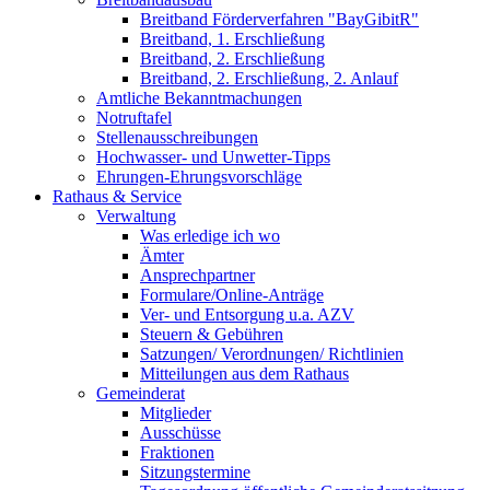
Breitband Förderverfahren "BayGibitR"
Breitband, 1. Erschließung
Breitband, 2. Erschließung
Breitband, 2. Erschließung, 2. Anlauf
Amtliche Bekanntmachungen
Notruftafel
Stellenausschreibungen
Hochwasser- und Unwetter-Tipps
Ehrungen-Ehrungsvorschläge
Rathaus & Service
Verwaltung
Was erledige ich wo
Ämter
Ansprechpartner
Formulare/Online-Anträge
Ver- und Entsorgung u.a. AZV
Steuern & Gebühren
Satzungen/ Verordnungen/ Richtlinien
Mitteilungen aus dem Rathaus
Gemeinderat
Mitglieder
Ausschüsse
Fraktionen
Sitzungstermine