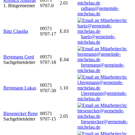
Robisch Andreas
09571
2.01
1. Bürgermeister
9707-0
rathaus@gemeinde-
michelau.de
09571
Bätz Claudia
E.03
9707-17
baetz@gemeinde-
michelau.de
Bergmann Gerd
09571
E.04
Sachgebietsleiter
9707-18
bergmann@gemeinde-
michelau.de
09571
Bergmann Lukas
1.10
9707-30
l.bergmann@gemeinde-
michelau.de
Biesenecker Rene
09571
2.05
Sachgebietsleiter
9707-15
biesenecker@gemeinde-
michelau.de