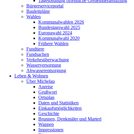
Tagesordnung öffentliche Gemeinderatssitzung
Bürgerserviceportal
Bauleitpläne
Wahlen
Kommunalwahlen 2026
Bundestagswahl 2025
Europawahl 2024
Kommunalwahl 2020
Frühere Wahlen
Fundtiere
Fundsachen
Verkehrsüberwachung
Wasserversorgung
Abwasserentsorgung
Leben & Wohnen
Über Michelau
Anreise
Grußwort
Ortsplan
Daten und Statistiken
Einkaufsmöglichkeiten
Geschichte
Brunnen, Denkmäler und Marterl
Wappen
Impressionen