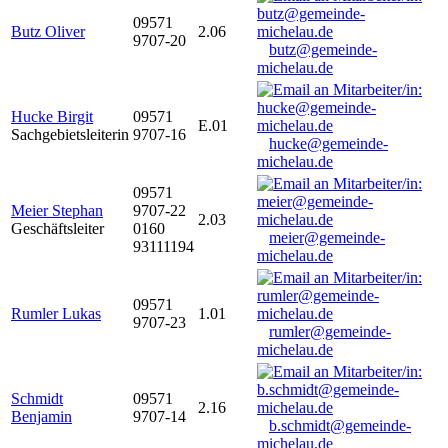
09571
Butz Oliver
2.06
9707-20
butz@gemeinde-
michelau.de
Hucke Birgit
09571
E.01
Sachgebietsleiterin
9707-16
hucke@gemeinde-
michelau.de
09571
Meier Stephan
9707-22
2.03
Geschäftsleiter
0160
meier@gemeinde-
93111194
michelau.de
09571
Rumler Lukas
1.01
9707-23
rumler@gemeinde-
michelau.de
Schmidt
09571
2.16
Benjamin
9707-14
b.schmidt@gemeinde-
michelau.de