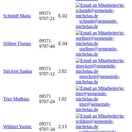
09571
Schmidt Maria
E.02
9707-21
schmidt@gemeinde-
michelau.de
09571
Söllner Florian
E.04
9707-44
soellner@gemeinde-
michelau.de
09571
Stöckert Saskia
2.02
9707-12
stoeckert@gemeinde-
michelau.de
09571
Trier Matthias
1.02
9707-24
trier@gemeinde-
michelau.de
09571
Wildner Yannic
2.13
9707-34
wildner@gemeinde-