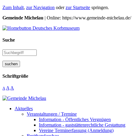
Zum Inhalt
,
zur Navigation
oder
zur Startseite
springen.
Gemeinde Michelau
| Online: https://www.gemeinde-michelau.de/
Suche
suchen
Schriftgröße
A
A
A
Aktuelles
Veranstaltungen / Termine
Information - Öffentliches Vergnügen
Information - gaststättenrechtliche Gestattung
Vereine Terminerfassung (Anmeldung)
Breitbandausbau