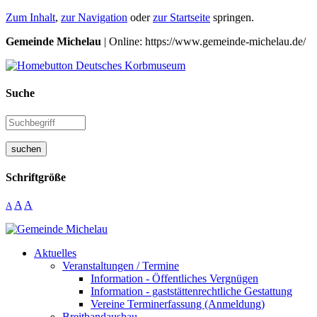
Zum Inhalt
,
zur Navigation
oder
zur Startseite
springen.
Gemeinde Michelau
| Online: https://www.gemeinde-michelau.de/
Suche
suchen
Schriftgröße
A
A
A
Aktuelles
Veranstaltungen / Termine
Information - Öffentliches Vergnügen
Information - gaststättenrechtliche Gestattung
Vereine Terminerfassung (Anmeldung)
Breitbandausbau