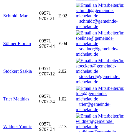
09571
Schmidt Maria
E.02
9707-21
schmidt@gemeinde-
michelau.de
09571
Söllner Florian
E.04
9707-44
soellner@gemeinde-
michelau.de
09571
Stöckert Saskia
2.02
9707-12
stoeckert@gemeinde-
michelau.de
09571
Trier Matthias
1.02
9707-24
trier@gemeinde-
michelau.de
09571
Wildner Yannic
2.13
9707-34
wildner@gemeinde-