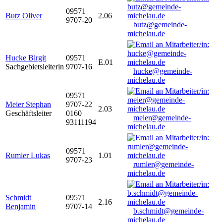
09571
Butz Oliver
2.06
9707-20
butz@gemeinde-
michelau.de
Hucke Birgit
09571
E.01
Sachgebietsleiterin
9707-16
hucke@gemeinde-
michelau.de
09571
Meier Stephan
9707-22
2.03
Geschäftsleiter
0160
meier@gemeinde-
93111194
michelau.de
09571
Rumler Lukas
1.01
9707-23
rumler@gemeinde-
michelau.de
Schmidt
09571
2.16
Benjamin
9707-14
b.schmidt@gemeinde-
michelau.de