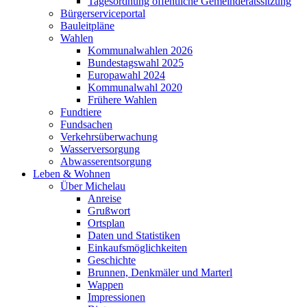
Tagesordnung öffentliche Gemeinderatssitzung
Bürgerserviceportal
Bauleitpläne
Wahlen
Kommunalwahlen 2026
Bundestagswahl 2025
Europawahl 2024
Kommunalwahl 2020
Frühere Wahlen
Fundtiere
Fundsachen
Verkehrsüberwachung
Wasserversorgung
Abwasserentsorgung
Leben & Wohnen
Über Michelau
Anreise
Grußwort
Ortsplan
Daten und Statistiken
Einkaufsmöglichkeiten
Geschichte
Brunnen, Denkmäler und Marterl
Wappen
Impressionen