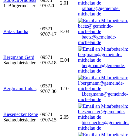
Robisch Andreas
09571
2.01
1. Bürgermeister
9707-0
rathaus@gemeinde-
michelau.de
09571
Bätz Claudia
E.03
9707-17
baetz@gemeinde-
michelau.de
Bergmann Gerd
09571
E.04
Sachgebietsleiter
9707-18
bergmann@gemeinde-
michelau.de
09571
Bergmann Lukas
1.10
9707-30
l.bergmann@gemeinde-
michelau.de
Biesenecker Rene
09571
2.05
Sachgebietsleiter
9707-15
biesenecker@gemeinde-
michelau.de