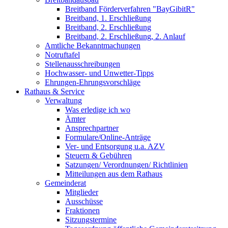
Breitband Förderverfahren "BayGibitR"
Breitband, 1. Erschließung
Breitband, 2. Erschließung
Breitband, 2. Erschließung, 2. Anlauf
Amtliche Bekanntmachungen
Notruftafel
Stellenausschreibungen
Hochwasser- und Unwetter-Tipps
Ehrungen-Ehrungsvorschläge
Rathaus & Service
Verwaltung
Was erledige ich wo
Ämter
Ansprechpartner
Formulare/Online-Anträge
Ver- und Entsorgung u.a. AZV
Steuern & Gebühren
Satzungen/ Verordnungen/ Richtlinien
Mitteilungen aus dem Rathaus
Gemeinderat
Mitglieder
Ausschüsse
Fraktionen
Sitzungstermine