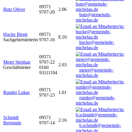
09571
Butz Oliver
2.06
9707-20
butz@gemeinde-
michelau.de
Hucke Birgit
09571
E.01
Sachgebietsleiterin
9707-16
hucke@gemeinde-
michelau.de
09571
Meier Stephan
9707-22
2.03
Geschäftsleiter
0160
meier@gemeinde-
93111194
michelau.de
09571
Rumler Lukas
1.01
9707-23
rumler@gemeinde-
michelau.de
Schmidt
09571
2.16
Benjamin
9707-14
b.schmidt@gemeinde-
michelau.de