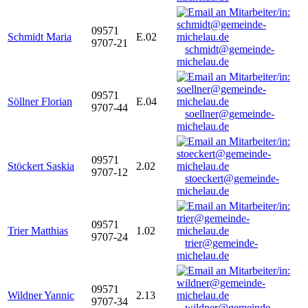
09571
Schmidt Maria
E.02
9707-21
schmidt@gemeinde-
michelau.de
09571
Söllner Florian
E.04
9707-44
soellner@gemeinde-
michelau.de
09571
Stöckert Saskia
2.02
9707-12
stoeckert@gemeinde-
michelau.de
09571
Trier Matthias
1.02
9707-24
trier@gemeinde-
michelau.de
09571
Wildner Yannic
2.13
9707-34
wildner@gemeinde-