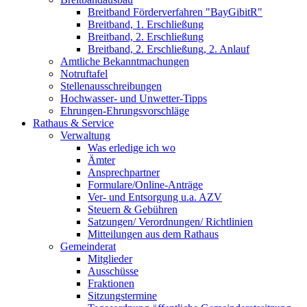
Breitband Förderverfahren "BayGibitR"
Breitband, 1. Erschließung
Breitband, 2. Erschließung
Breitband, 2. Erschließung, 2. Anlauf
Amtliche Bekanntmachungen
Notruftafel
Stellenausschreibungen
Hochwasser- und Unwetter-Tipps
Ehrungen-Ehrungsvorschläge
Rathaus & Service
Verwaltung
Was erledige ich wo
Ämter
Ansprechpartner
Formulare/Online-Anträge
Ver- und Entsorgung u.a. AZV
Steuern & Gebühren
Satzungen/ Verordnungen/ Richtlinien
Mitteilungen aus dem Rathaus
Gemeinderat
Mitglieder
Ausschüsse
Fraktionen
Sitzungstermine