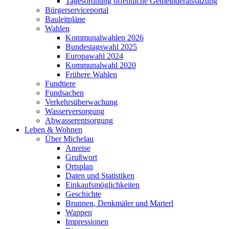
Tagesordnung öffentliche Gemeinderatssitzung
Bürgerserviceportal
Bauleitpläne
Wahlen
Kommunalwahlen 2026
Bundestagswahl 2025
Europawahl 2024
Kommunalwahl 2020
Frühere Wahlen
Fundtiere
Fundsachen
Verkehrsüberwachung
Wasserversorgung
Abwasserentsorgung
Leben & Wohnen
Über Michelau
Anreise
Grußwort
Ortsplan
Daten und Statistiken
Einkaufsmöglichkeiten
Geschichte
Brunnen, Denkmäler und Marterl
Wappen
Impressionen