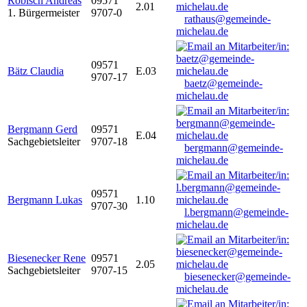
Robisch Andreas
09571
2.01
1. Bürgermeister
9707-0
rathaus@gemeinde-
michelau.de
09571
Bätz Claudia
E.03
9707-17
baetz@gemeinde-
michelau.de
Bergmann Gerd
09571
E.04
Sachgebietsleiter
9707-18
bergmann@gemeinde-
michelau.de
09571
Bergmann Lukas
1.10
9707-30
l.bergmann@gemeinde-
michelau.de
Biesenecker Rene
09571
2.05
Sachgebietsleiter
9707-15
biesenecker@gemeinde-
michelau.de