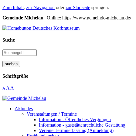
Zum Inhalt
,
zur Navigation
oder
zur Startseite
springen.
Gemeinde Michelau
| Online: https://www.gemeinde-michelau.de/
Suche
suchen
Schriftgröße
A
A
A
Aktuelles
Veranstaltungen / Termine
Information - Öffentliches Vergnügen
Information - gaststättenrechtliche Gestattung
Vereine Terminerfassung (Anmeldung)
Breitbandausbau