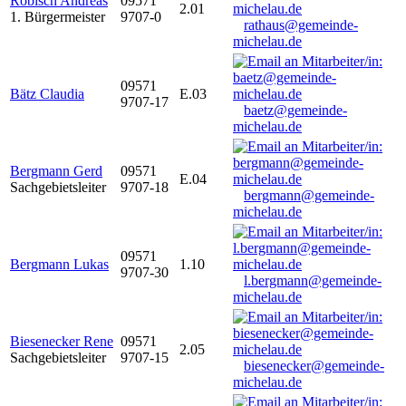
Robisch Andreas
09571
2.01
1. Bürgermeister
9707-0
rathaus@gemeinde-
michelau.de
09571
Bätz Claudia
E.03
9707-17
baetz@gemeinde-
michelau.de
Bergmann Gerd
09571
E.04
Sachgebietsleiter
9707-18
bergmann@gemeinde-
michelau.de
09571
Bergmann Lukas
1.10
9707-30
l.bergmann@gemeinde-
michelau.de
Biesenecker Rene
09571
2.05
Sachgebietsleiter
9707-15
biesenecker@gemeinde-
michelau.de