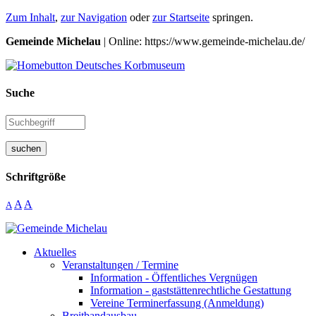
Zum Inhalt
,
zur Navigation
oder
zur Startseite
springen.
Gemeinde Michelau
| Online: https://www.gemeinde-michelau.de/
Suche
suchen
Schriftgröße
A
A
A
Aktuelles
Veranstaltungen / Termine
Information - Öffentliches Vergnügen
Information - gaststättenrechtliche Gestattung
Vereine Terminerfassung (Anmeldung)
Breitbandausbau