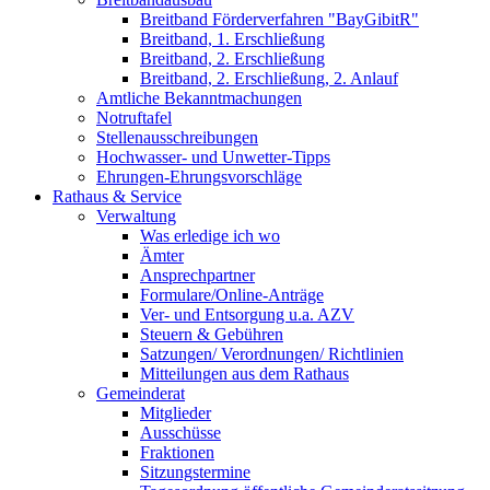
Breitband Förderverfahren "BayGibitR"
Breitband, 1. Erschließung
Breitband, 2. Erschließung
Breitband, 2. Erschließung, 2. Anlauf
Amtliche Bekanntmachungen
Notruftafel
Stellenausschreibungen
Hochwasser- und Unwetter-Tipps
Ehrungen-Ehrungsvorschläge
Rathaus & Service
Verwaltung
Was erledige ich wo
Ämter
Ansprechpartner
Formulare/Online-Anträge
Ver- und Entsorgung u.a. AZV
Steuern & Gebühren
Satzungen/ Verordnungen/ Richtlinien
Mitteilungen aus dem Rathaus
Gemeinderat
Mitglieder
Ausschüsse
Fraktionen
Sitzungstermine