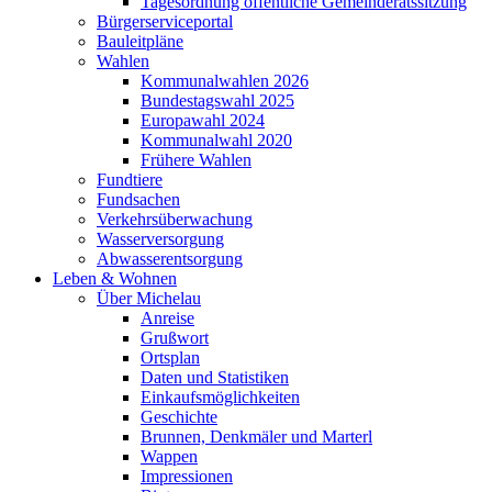
Tagesordnung öffentliche Gemeinderatssitzung
Bürgerserviceportal
Bauleitpläne
Wahlen
Kommunalwahlen 2026
Bundestagswahl 2025
Europawahl 2024
Kommunalwahl 2020
Frühere Wahlen
Fundtiere
Fundsachen
Verkehrsüberwachung
Wasserversorgung
Abwasserentsorgung
Leben & Wohnen
Über Michelau
Anreise
Grußwort
Ortsplan
Daten und Statistiken
Einkaufsmöglichkeiten
Geschichte
Brunnen, Denkmäler und Marterl
Wappen
Impressionen