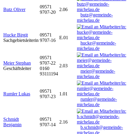
09571
Butz Oliver
2.06
9707-20
butz@gemeinde-
michelau.de
Hucke Birgit
09571
E.01
Sachgebietsleiterin
9707-16
hucke@gemeinde-
michelau.de
09571
Meier Stephan
9707-22
2.03
Geschäftsleiter
0160
meier@gemeinde-
93111194
michelau.de
09571
Rumler Lukas
1.01
9707-23
rumler@gemeinde-
michelau.de
Schmidt
09571
2.16
Benjamin
9707-14
b.schmidt@gemeinde-
michelau.de