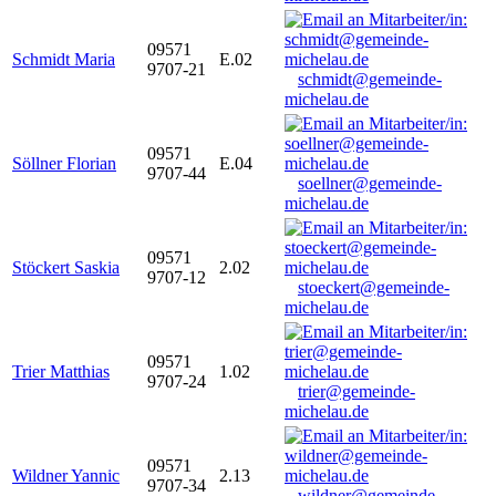
09571
Schmidt Maria
E.02
9707-21
schmidt@gemeinde-
michelau.de
09571
Söllner Florian
E.04
9707-44
soellner@gemeinde-
michelau.de
09571
Stöckert Saskia
2.02
9707-12
stoeckert@gemeinde-
michelau.de
09571
Trier Matthias
1.02
9707-24
trier@gemeinde-
michelau.de
09571
Wildner Yannic
2.13
9707-34
wildner@gemeinde-