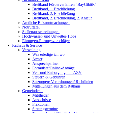
Breitband Förderverfahren "BayGibitR"
Breitband, 1. Erschließung
Breitband, 2. Erschließung
Breitband, 2. Erschließung, 2. Anlauf
Amtliche Bekanntmachungen
Notruftafel
Stellenausschreibungen
Hochwasser- und Unwetter-Tipps
Ehrungen-Ehrungsvorschläge
Rathaus & Service
Verwaltung
Was erledige ich wo
Ämter
Ansprechpartner
Formulare/Online-Anträge
Ver- und Entsorgung u.a. AZV
Steuern & Gebühren
Satzungen/ Verordnungen/ Richtlinien
Mitteilungen aus dem Rathaus
Gemeinderat
Mitglieder
Ausschüsse
Fraktionen
Sitzungstermine