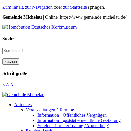
Zum Inhalt
,
zur Navigation
oder
zur Startseite
springen.
Gemeinde Michelau
| Online: https://www.gemeinde-michelau.de/
Suche
suchen
Schriftgröße
A
A
A
Aktuelles
Veranstaltungen / Termine
Information - Öffentliches Vergnügen
Information - gaststättenrechtliche Gestattung
Vereine Terminerfassung (Anmeldung)
Breitbandausbau