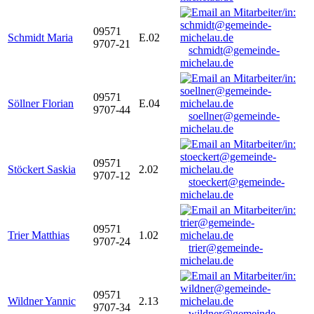
09571
Schmidt Maria
E.02
9707-21
schmidt@gemeinde-
michelau.de
09571
Söllner Florian
E.04
9707-44
soellner@gemeinde-
michelau.de
09571
Stöckert Saskia
2.02
9707-12
stoeckert@gemeinde-
michelau.de
09571
Trier Matthias
1.02
9707-24
trier@gemeinde-
michelau.de
09571
Wildner Yannic
2.13
9707-34
wildner@gemeinde-