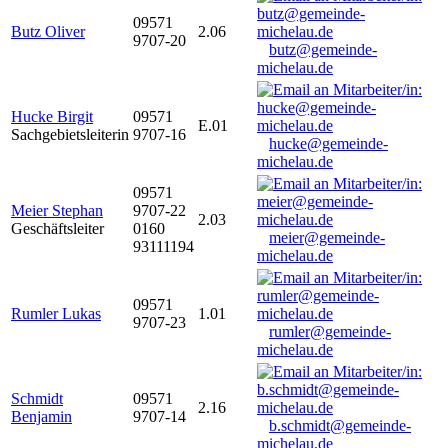
09571
Butz Oliver
2.06
9707-20
butz@gemeinde-
michelau.de
Hucke Birgit
09571
E.01
Sachgebietsleiterin
9707-16
hucke@gemeinde-
michelau.de
09571
Meier Stephan
9707-22
2.03
Geschäftsleiter
0160
meier@gemeinde-
93111194
michelau.de
09571
Rumler Lukas
1.01
9707-23
rumler@gemeinde-
michelau.de
Schmidt
09571
2.16
Benjamin
9707-14
b.schmidt@gemeinde-
michelau.de