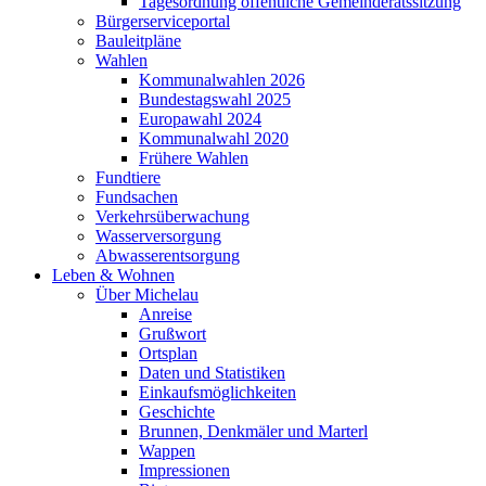
Tagesordnung öffentliche Gemeinderatssitzung
Bürgerserviceportal
Bauleitpläne
Wahlen
Kommunalwahlen 2026
Bundestagswahl 2025
Europawahl 2024
Kommunalwahl 2020
Frühere Wahlen
Fundtiere
Fundsachen
Verkehrsüberwachung
Wasserversorgung
Abwasserentsorgung
Leben & Wohnen
Über Michelau
Anreise
Grußwort
Ortsplan
Daten und Statistiken
Einkaufsmöglichkeiten
Geschichte
Brunnen, Denkmäler und Marterl
Wappen
Impressionen