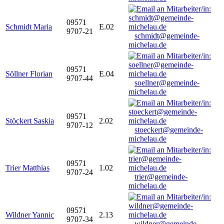
09571
Schmidt Maria
E.02
9707-21
schmidt@gemeinde-
michelau.de
09571
Söllner Florian
E.04
9707-44
soellner@gemeinde-
michelau.de
09571
Stöckert Saskia
2.02
9707-12
stoeckert@gemeinde-
michelau.de
09571
Trier Matthias
1.02
9707-24
trier@gemeinde-
michelau.de
09571
Wildner Yannic
2.13
9707-34
wildner@gemeinde-