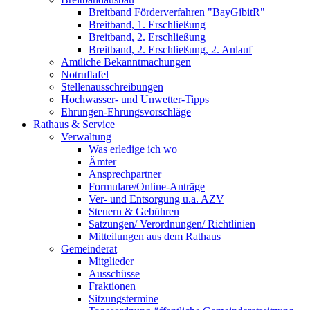
Breitband Förderverfahren "BayGibitR"
Breitband, 1. Erschließung
Breitband, 2. Erschließung
Breitband, 2. Erschließung, 2. Anlauf
Amtliche Bekanntmachungen
Notruftafel
Stellenausschreibungen
Hochwasser- und Unwetter-Tipps
Ehrungen-Ehrungsvorschläge
Rathaus & Service
Verwaltung
Was erledige ich wo
Ämter
Ansprechpartner
Formulare/Online-Anträge
Ver- und Entsorgung u.a. AZV
Steuern & Gebühren
Satzungen/ Verordnungen/ Richtlinien
Mitteilungen aus dem Rathaus
Gemeinderat
Mitglieder
Ausschüsse
Fraktionen
Sitzungstermine