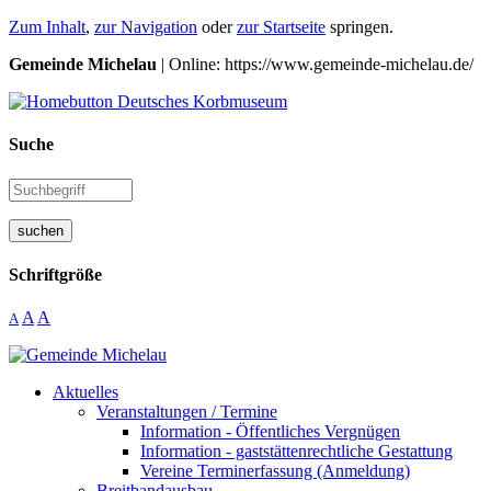
Zum Inhalt
,
zur Navigation
oder
zur Startseite
springen.
Gemeinde Michelau
| Online: https://www.gemeinde-michelau.de/
Suche
suchen
Schriftgröße
A
A
A
Aktuelles
Veranstaltungen / Termine
Information - Öffentliches Vergnügen
Information - gaststättenrechtliche Gestattung
Vereine Terminerfassung (Anmeldung)
Breitbandausbau