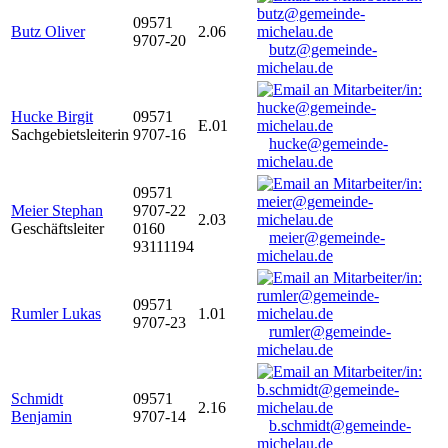
09571
Butz Oliver
2.06
9707-20
butz@gemeinde-
michelau.de
Hucke Birgit
09571
E.01
Sachgebietsleiterin
9707-16
hucke@gemeinde-
michelau.de
09571
Meier Stephan
9707-22
2.03
Geschäftsleiter
0160
meier@gemeinde-
93111194
michelau.de
09571
Rumler Lukas
1.01
9707-23
rumler@gemeinde-
michelau.de
Schmidt
09571
2.16
Benjamin
9707-14
b.schmidt@gemeinde-
michelau.de