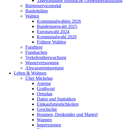
Tagesordnung öffentliche Gemeinderatssitzung
Bürgerserviceportal
Bauleitpläne
Wahlen
Kommunalwahlen 2026
Bundestagswahl 2025
Europawahl 2024
Kommunalwahl 2020
Frühere Wahlen
Fundtiere
Fundsachen
Verkehrsüberwachung
Wasserversorgung
Abwasserentsorgung
Leben & Wohnen
Über Michelau
Anreise
Grußwort
Ortsplan
Daten und Statistiken
Einkaufsmöglichkeiten
Geschichte
Brunnen, Denkmäler und Marterl
Wappen
Impressionen