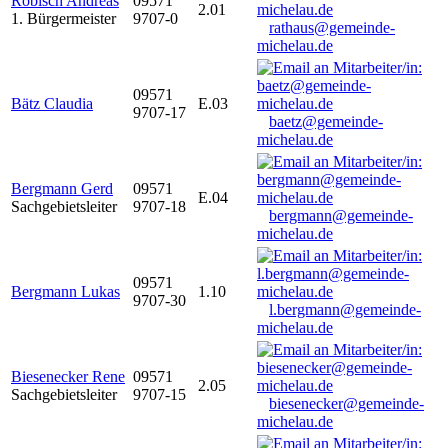
Robisch Andreas
09571
2.01
1. Bürgermeister
9707-0
rathaus@gemeinde-
michelau.de
09571
Bätz Claudia
E.03
9707-17
baetz@gemeinde-
michelau.de
Bergmann Gerd
09571
E.04
Sachgebietsleiter
9707-18
bergmann@gemeinde-
michelau.de
09571
Bergmann Lukas
1.10
9707-30
l.bergmann@gemeinde-
michelau.de
Biesenecker Rene
09571
2.05
Sachgebietsleiter
9707-15
biesenecker@gemeinde-
michelau.de