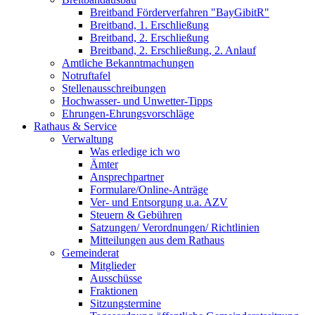
Breitband Förderverfahren "BayGibitR"
Breitband, 1. Erschließung
Breitband, 2. Erschließung
Breitband, 2. Erschließung, 2. Anlauf
Amtliche Bekanntmachungen
Notruftafel
Stellenausschreibungen
Hochwasser- und Unwetter-Tipps
Ehrungen-Ehrungsvorschläge
Rathaus & Service
Verwaltung
Was erledige ich wo
Ämter
Ansprechpartner
Formulare/Online-Anträge
Ver- und Entsorgung u.a. AZV
Steuern & Gebühren
Satzungen/ Verordnungen/ Richtlinien
Mitteilungen aus dem Rathaus
Gemeinderat
Mitglieder
Ausschüsse
Fraktionen
Sitzungstermine