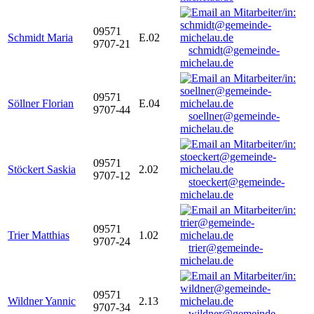
09571
Schmidt Maria
E.02
9707-21
schmidt@gemeinde-
michelau.de
09571
Söllner Florian
E.04
9707-44
soellner@gemeinde-
michelau.de
09571
Stöckert Saskia
2.02
9707-12
stoeckert@gemeinde-
michelau.de
09571
Trier Matthias
1.02
9707-24
trier@gemeinde-
michelau.de
09571
Wildner Yannic
2.13
9707-34
wildner@gemeinde-