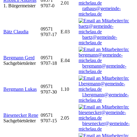
Robisch Andreas
09571
2.01
1. Bürgermeister
9707-0
rathaus@gemeinde-
michelau.de
09571
Bätz Claudia
E.03
9707-17
baetz@gemeinde-
michelau.de
Bergmann Gerd
09571
E.04
Sachgebietsleiter
9707-18
bergmann@gemeinde-
michelau.de
09571
Bergmann Lukas
1.10
9707-30
l.bergmann@gemeinde-
michelau.de
Biesenecker Rene
09571
2.05
Sachgebietsleiter
9707-15
biesenecker@gemeinde-
michelau.de