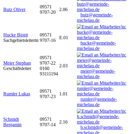
09571
Butz Oliver
2.06
9707-20
butz@gemeinde-
michelau.de
Hucke Birgit
09571
E.01
Sachgebietsleiterin
9707-16
hucke@gemeinde-
michelau.de
09571
Meier Stephan
9707-22
2.03
Geschäftsleiter
0160
meier@gemeinde-
93111194
michelau.de
09571
Rumler Lukas
1.01
9707-23
rumler@gemeinde-
michelau.de
Schmidt
09571
2.16
Benjamin
9707-14
b.schmidt@gemeinde-
michelau.de