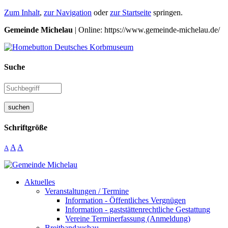
Zum Inhalt
,
zur Navigation
oder
zur Startseite
springen.
Gemeinde Michelau
| Online: https://www.gemeinde-michelau.de/
Suche
suchen
Schriftgröße
A
A
A
Aktuelles
Veranstaltungen / Termine
Information - Öffentliches Vergnügen
Information - gaststättenrechtliche Gestattung
Vereine Terminerfassung (Anmeldung)
Breitbandausbau