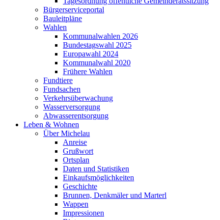
Tagesordnung öffentliche Gemeinderatssitzung
Bürgerserviceportal
Bauleitpläne
Wahlen
Kommunalwahlen 2026
Bundestagswahl 2025
Europawahl 2024
Kommunalwahl 2020
Frühere Wahlen
Fundtiere
Fundsachen
Verkehrsüberwachung
Wasserversorgung
Abwasserentsorgung
Leben & Wohnen
Über Michelau
Anreise
Grußwort
Ortsplan
Daten und Statistiken
Einkaufsmöglichkeiten
Geschichte
Brunnen, Denkmäler und Marterl
Wappen
Impressionen