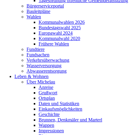
Tagesordnung öffentliche Gemeinderatssitzung
Bürgerserviceportal
Bauleitpläne
Wahlen
Kommunalwahlen 2026
Bundestagswahl 2025
Europawahl 2024
Kommunalwahl 2020
Frühere Wahlen
Fundtiere
Fundsachen
Verkehrsüberwachung
Wasserversorgung
Abwasserentsorgung
Leben & Wohnen
Über Michelau
Anreise
Grußwort
Ortsplan
Daten und Statistiken
Einkaufsmöglichkeiten
Geschichte
Brunnen, Denkmäler und Marterl
Wappen
Impressionen