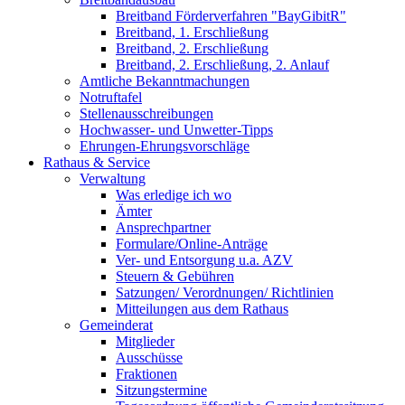
Breitband Förderverfahren "BayGibitR"
Breitband, 1. Erschließung
Breitband, 2. Erschließung
Breitband, 2. Erschließung, 2. Anlauf
Amtliche Bekanntmachungen
Notruftafel
Stellenausschreibungen
Hochwasser- und Unwetter-Tipps
Ehrungen-Ehrungsvorschläge
Rathaus & Service
Verwaltung
Was erledige ich wo
Ämter
Ansprechpartner
Formulare/Online-Anträge
Ver- und Entsorgung u.a. AZV
Steuern & Gebühren
Satzungen/ Verordnungen/ Richtlinien
Mitteilungen aus dem Rathaus
Gemeinderat
Mitglieder
Ausschüsse
Fraktionen
Sitzungstermine