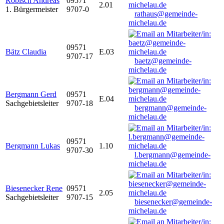
Robisch Andreas
09571
2.01
1. Bürgermeister
9707-0
rathaus@gemeinde-
michelau.de
09571
Bätz Claudia
E.03
9707-17
baetz@gemeinde-
michelau.de
Bergmann Gerd
09571
E.04
Sachgebietsleiter
9707-18
bergmann@gemeinde-
michelau.de
09571
Bergmann Lukas
1.10
9707-30
l.bergmann@gemeinde-
michelau.de
Biesenecker Rene
09571
2.05
Sachgebietsleiter
9707-15
biesenecker@gemeinde-
michelau.de