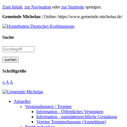
Zum Inhalt
,
zur Navigation
oder
zur Startseite
springen.
Gemeinde Michelau
| Online: https://www.gemeinde-michelau.de/
Suche
suchen
Schriftgröße
A
A
A
Aktuelles
Veranstaltungen / Termine
Information - Öffentliches Vergnügen
Information - gaststättenrechtliche Gestattung
Vereine Terminerfassung (Anmeldung)
Breitbandausbau