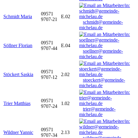
09571
Schmidt Maria
E.02
9707-21
schmidt@gemeinde-
michelau.de
09571
Söllner Florian
E.04
9707-44
soellner@gemeinde-
michelau.de
09571
Stöckert Saskia
2.02
9707-12
stoeckert@gemeinde-
michelau.de
09571
Trier Matthias
1.02
9707-24
trier@gemeinde-
michelau.de
09571
Wildner Yannic
2.13
9707-34
wildner@gemeinde-