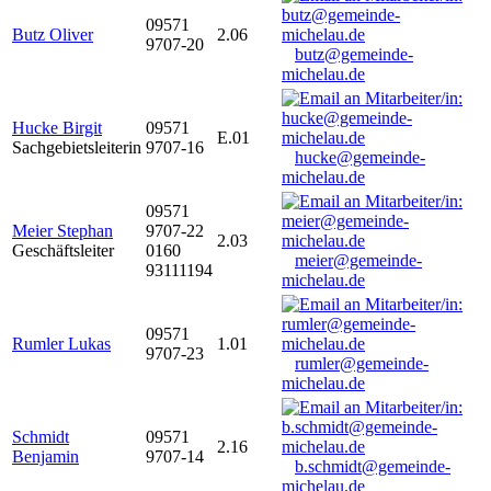
09571
Butz Oliver
2.06
9707-20
butz@gemeinde-
michelau.de
Hucke Birgit
09571
E.01
Sachgebietsleiterin
9707-16
hucke@gemeinde-
michelau.de
09571
Meier Stephan
9707-22
2.03
Geschäftsleiter
0160
meier@gemeinde-
93111194
michelau.de
09571
Rumler Lukas
1.01
9707-23
rumler@gemeinde-
michelau.de
Schmidt
09571
2.16
Benjamin
9707-14
b.schmidt@gemeinde-
michelau.de