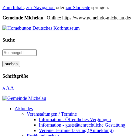
Zum Inhalt
,
zur Navigation
oder
zur Startseite
springen.
Gemeinde Michelau
| Online: https://www.gemeinde-michelau.de/
Suche
suchen
Schriftgröße
A
A
A
Aktuelles
Veranstaltungen / Termine
Information - Öffentliches Vergnügen
Information - gaststättenrechtliche Gestattung
Vereine Terminerfassung (Anmeldung)
Breitbandausbau