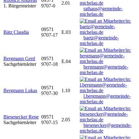
Robisch Andreas
09571
2.01
1. Bürgermeister
9707-0
rathaus@gemeinde-
michelau.de
09571
Bätz Claudia
E.03
9707-17
baetz@gemeinde-
michelau.de
Bergmann Gerd
09571
E.04
Sachgebietsleiter
9707-18
bergmann@gemeinde-
michelau.de
09571
Bergmann Lukas
1.10
9707-30
l.bergmann@gemeinde-
michelau.de
Biesenecker Rene
09571
2.05
Sachgebietsleiter
9707-15
biesenecker@gemeinde-
michelau.de