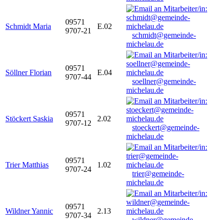
09571
Schmidt Maria
E.02
9707-21
schmidt@gemeinde-
michelau.de
09571
Söllner Florian
E.04
9707-44
soellner@gemeinde-
michelau.de
09571
Stöckert Saskia
2.02
9707-12
stoeckert@gemeinde-
michelau.de
09571
Trier Matthias
1.02
9707-24
trier@gemeinde-
michelau.de
09571
Wildner Yannic
2.13
9707-34
wildner@gemeinde-