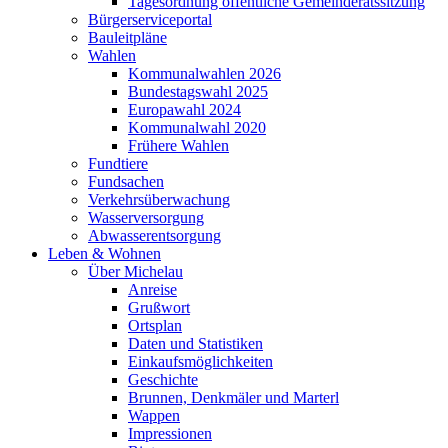
Tagesordnung öffentliche Gemeinderatssitzung
Bürgerserviceportal
Bauleitpläne
Wahlen
Kommunalwahlen 2026
Bundestagswahl 2025
Europawahl 2024
Kommunalwahl 2020
Frühere Wahlen
Fundtiere
Fundsachen
Verkehrsüberwachung
Wasserversorgung
Abwasserentsorgung
Leben & Wohnen
Über Michelau
Anreise
Grußwort
Ortsplan
Daten und Statistiken
Einkaufsmöglichkeiten
Geschichte
Brunnen, Denkmäler und Marterl
Wappen
Impressionen