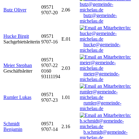
09571
Butz Oliver
2.06
9707-20
butz@gemeinde-
michelau.de
Hucke Birgit
09571
E.01
Sachgebietsleiterin
9707-16
hucke@gemeinde-
michelau.de
09571
Meier Stephan
9707-22
2.03
Geschäftsleiter
0160
meier@gemeinde-
93111194
michelau.de
09571
Rumler Lukas
1.01
9707-23
rumler@gemeinde-
michelau.de
Schmidt
09571
2.16
Benjamin
9707-14
b.schmidt@gemeinde-
michelau.de