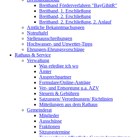
Breitband Förderverfahren "BayGibitR"
Breitband, 1. Erschließung
Breitband, 2. Erschließung
Breitband, 2. Erschließung, 2. Anlauf
Amtliche Bekanntmachungen
Notruftafel
Stellenausschreibungen
Hochwasser- und Unwetter-Tipps
Ehrungen-Ehrungsvorschläge
Rathaus & Service
Verwaltung
Was erledige ich wo
Ämter
Ansprechpartner
Formulare/Online-Anträge
Ver- und Entsorgung u.a. AZV
Steuern & Gebühren
Satzungen/ Verordnungen/ Richtlinien
Mitteilungen aus dem Rathaus
Gemeinderat
Mitglieder
Ausschüsse
Fraktionen
Sitzungstermine