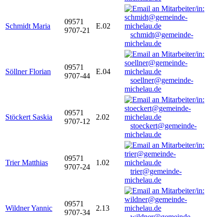
09571
Schmidt Maria
E.02
9707-21
schmidt@gemeinde-
michelau.de
09571
Söllner Florian
E.04
9707-44
soellner@gemeinde-
michelau.de
09571
Stöckert Saskia
2.02
9707-12
stoeckert@gemeinde-
michelau.de
09571
Trier Matthias
1.02
9707-24
trier@gemeinde-
michelau.de
09571
Wildner Yannic
2.13
9707-34
wildner@gemeinde-