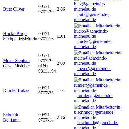
09571
Butz Oliver
2.06
9707-20
butz@gemeinde-
michelau.de
Hucke Birgit
09571
E.01
Sachgebietsleiterin
9707-16
hucke@gemeinde-
michelau.de
09571
Meier Stephan
9707-22
2.03
Geschäftsleiter
0160
meier@gemeinde-
93111194
michelau.de
09571
Rumler Lukas
1.01
9707-23
rumler@gemeinde-
michelau.de
Schmidt
09571
2.16
Benjamin
9707-14
b.schmidt@gemeinde-
michelau.de