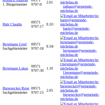
Robisch Andreas
09571
2.01
1. Bürgermeister
9707-0
rathaus@gemeinde-
michelau.de
09571
Bätz Claudia
E.03
9707-17
baetz@gemeinde-
michelau.de
Bergmann Gerd
09571
E.04
Sachgebietsleiter
9707-18
bergmann@gemeinde-
michelau.de
09571
Bergmann Lukas
1.10
9707-30
l.bergmann@gemeinde-
michelau.de
Biesenecker Rene
09571
2.05
Sachgebietsleiter
9707-15
biesenecker@gemeinde-
michelau.de