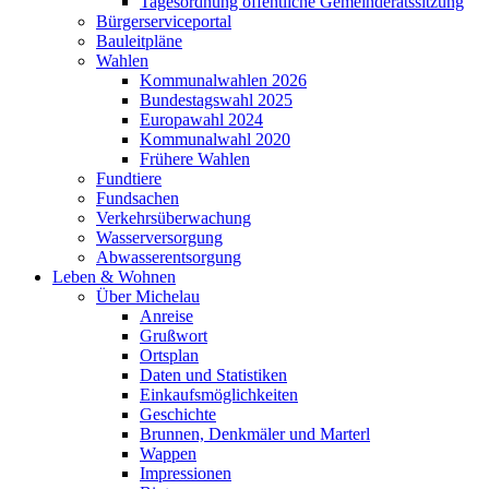
Tagesordnung öffentliche Gemeinderatssitzung
Bürgerserviceportal
Bauleitpläne
Wahlen
Kommunalwahlen 2026
Bundestagswahl 2025
Europawahl 2024
Kommunalwahl 2020
Frühere Wahlen
Fundtiere
Fundsachen
Verkehrsüberwachung
Wasserversorgung
Abwasserentsorgung
Leben & Wohnen
Über Michelau
Anreise
Grußwort
Ortsplan
Daten und Statistiken
Einkaufsmöglichkeiten
Geschichte
Brunnen, Denkmäler und Marterl
Wappen
Impressionen