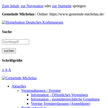
Zum Inhalt
,
zur Navigation
oder
zur Startseite
springen.
Gemeinde Michelau
| Online: https://www.gemeinde-michelau.de/
Suche
suchen
Schriftgröße
A
A
A
Aktuelles
Veranstaltungen / Termine
Information - Öffentliches Vergnügen
Information - gaststättenrechtliche Gestattung
Vereine Terminerfassung (Anmeldung)
Breitbandausbau