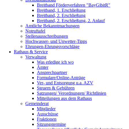
Breitband Förderverfahren "BayGibitR"
Breitband, 1. Erschließung
Breitband, 2. Erschließung
Breitband, 2. Erschließung, 2. Anlauf
Amtliche Bekanntmachungen
Notruftafel
Stellenausschreibungen
Hochwasser- und Unwetter-Tipps
Ehrungen-Ehrungsvorschläge
Rathaus & Service
Verwaltung
Was erledige ich wo
Ämter
Ansprechpartner
Formulare/Online-Anträge
Ver- und Entsorgung u.a. AZV
Steuern & Gebühren
Satzungen/ Verordnungen/ Richtlinien
Mitteilungen aus dem Rathaus
Gemeinderat
Mitglieder
Ausschüsse
Fraktionen
Sitzungstermine