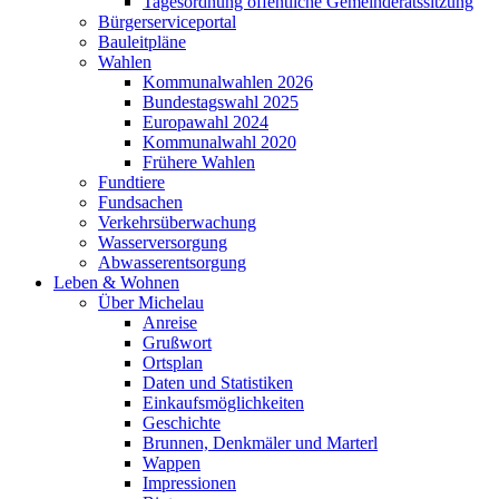
Tagesordnung öffentliche Gemeinderatssitzung
Bürgerserviceportal
Bauleitpläne
Wahlen
Kommunalwahlen 2026
Bundestagswahl 2025
Europawahl 2024
Kommunalwahl 2020
Frühere Wahlen
Fundtiere
Fundsachen
Verkehrsüberwachung
Wasserversorgung
Abwasserentsorgung
Leben & Wohnen
Über Michelau
Anreise
Grußwort
Ortsplan
Daten und Statistiken
Einkaufsmöglichkeiten
Geschichte
Brunnen, Denkmäler und Marterl
Wappen
Impressionen