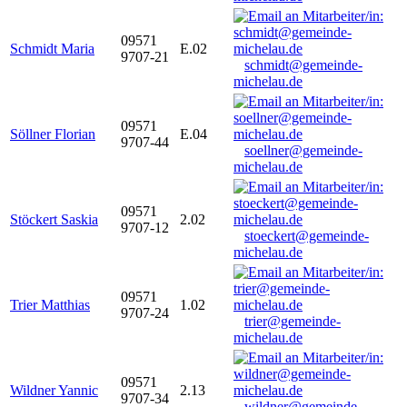
09571
Schmidt Maria
E.02
9707-21
schmidt@gemeinde-
michelau.de
09571
Söllner Florian
E.04
9707-44
soellner@gemeinde-
michelau.de
09571
Stöckert Saskia
2.02
9707-12
stoeckert@gemeinde-
michelau.de
09571
Trier Matthias
1.02
9707-24
trier@gemeinde-
michelau.de
09571
Wildner Yannic
2.13
9707-34
wildner@gemeinde-