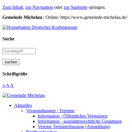
Zum Inhalt
,
zur Navigation
oder
zur Startseite
springen.
Gemeinde Michelau
| Online: https://www.gemeinde-michelau.de/
Suche
suchen
Schriftgröße
A
A
A
Aktuelles
Veranstaltungen / Termine
Information - Öffentliches Vergnügen
Information - gaststättenrechtliche Gestattung
Vereine Terminerfassung (Anmeldung)
Breitbandausbau