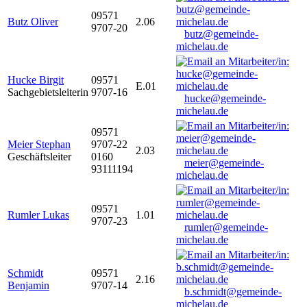
09571
Butz Oliver
2.06
9707-20
butz@gemeinde-
michelau.de
Hucke Birgit
09571
E.01
Sachgebietsleiterin
9707-16
hucke@gemeinde-
michelau.de
09571
Meier Stephan
9707-22
2.03
Geschäftsleiter
0160
meier@gemeinde-
93111194
michelau.de
09571
Rumler Lukas
1.01
9707-23
rumler@gemeinde-
michelau.de
Schmidt
09571
2.16
Benjamin
9707-14
b.schmidt@gemeinde-
michelau.de