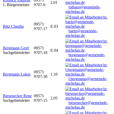
Robisch Andreas
09571
2.01
1. Bürgermeister
9707-0
rathaus@gemeinde-
michelau.de
09571
Bätz Claudia
E.03
9707-17
baetz@gemeinde-
michelau.de
Bergmann Gerd
09571
E.04
Sachgebietsleiter
9707-18
bergmann@gemeinde-
michelau.de
09571
Bergmann Lukas
1.10
9707-30
l.bergmann@gemeinde-
michelau.de
Biesenecker Rene
09571
2.05
Sachgebietsleiter
9707-15
biesenecker@gemeinde-
michelau.de