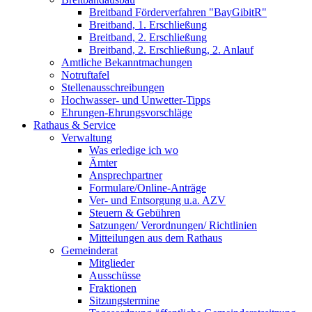
Breitband Förderverfahren "BayGibitR"
Breitband, 1. Erschließung
Breitband, 2. Erschließung
Breitband, 2. Erschließung, 2. Anlauf
Amtliche Bekanntmachungen
Notruftafel
Stellenausschreibungen
Hochwasser- und Unwetter-Tipps
Ehrungen-Ehrungsvorschläge
Rathaus & Service
Verwaltung
Was erledige ich wo
Ämter
Ansprechpartner
Formulare/Online-Anträge
Ver- und Entsorgung u.a. AZV
Steuern & Gebühren
Satzungen/ Verordnungen/ Richtlinien
Mitteilungen aus dem Rathaus
Gemeinderat
Mitglieder
Ausschüsse
Fraktionen
Sitzungstermine