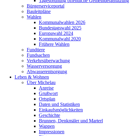
Tagesordnung öffentliche Gemeinderatssitzung
Bürgerserviceportal
Bauleitpläne
Wahlen
Kommunalwahlen 2026
Bundestagswahl 2025
Europawahl 2024
Kommunalwahl 2020
Frühere Wahlen
Fundtiere
Fundsachen
Verkehrsüberwachung
Wasserversorgung
Abwasserentsorgung
Leben & Wohnen
Über Michelau
Anreise
Grußwort
Ortsplan
Daten und Statistiken
Einkaufsmöglichkeiten
Geschichte
Brunnen, Denkmäler und Marterl
Wappen
Impressionen