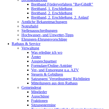
Breitband Förderverfahren "BayGibitR"
Breitband, 1. Erschließung
Breitband, 2. Erschließung
Breitband, 2. Erschließung, 2. Anlauf
Amtliche Bekanntmachungen
Notruftafel
Stellenausschreibungen
Hochwasser- und Unwetter-Tipps
Ehrungen-Ehrungsvorschläge
Rathaus & Service
Verwaltung
Was erledige ich wo
Ämter
Ansprechpartner
Formulare/Online-Anträge
Ver- und Entsorgung u.a. AZV
Steuern & Gebühren
Satzungen/ Verordnungen/ Richtlinien
Mitteilungen aus dem Rathaus
Gemeinderat
Mitglieder
Ausschüsse
Fraktionen
Sitzungstermine