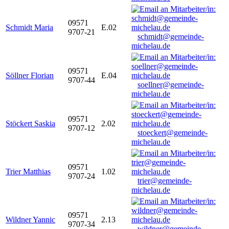
09571
Schmidt Maria
E.02
9707-21
schmidt@gemeinde-
michelau.de
09571
Söllner Florian
E.04
9707-44
soellner@gemeinde-
michelau.de
09571
Stöckert Saskia
2.02
9707-12
stoeckert@gemeinde-
michelau.de
09571
Trier Matthias
1.02
9707-24
trier@gemeinde-
michelau.de
09571
Wildner Yannic
2.13
9707-34
wildner@gemeinde-