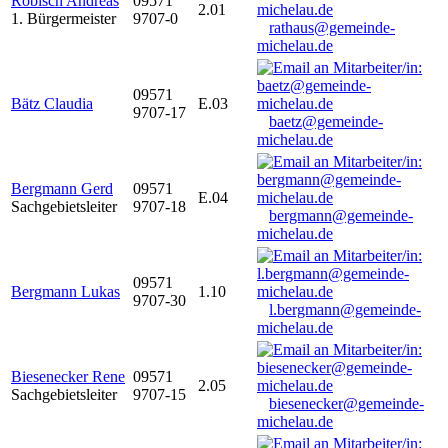
Robisch Andreas
09571
2.01
1. Bürgermeister
9707-0
rathaus@gemeinde-
michelau.de
09571
Bätz Claudia
E.03
9707-17
baetz@gemeinde-
michelau.de
Bergmann Gerd
09571
E.04
Sachgebietsleiter
9707-18
bergmann@gemeinde-
michelau.de
09571
Bergmann Lukas
1.10
9707-30
l.bergmann@gemeinde-
michelau.de
Biesenecker Rene
09571
2.05
Sachgebietsleiter
9707-15
biesenecker@gemeinde-
michelau.de