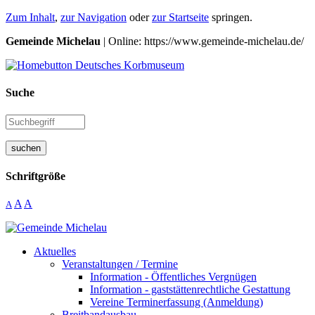
Zum Inhalt
,
zur Navigation
oder
zur Startseite
springen.
Gemeinde Michelau
| Online: https://www.gemeinde-michelau.de/
Suche
suchen
Schriftgröße
A
A
A
Aktuelles
Veranstaltungen / Termine
Information - Öffentliches Vergnügen
Information - gaststättenrechtliche Gestattung
Vereine Terminerfassung (Anmeldung)
Breitbandausbau