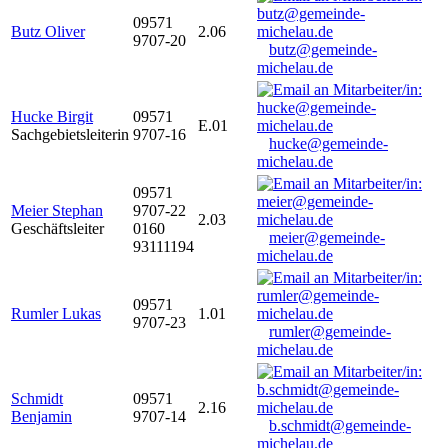
09571
Butz Oliver
2.06
9707-20
butz@gemeinde-
michelau.de
Hucke Birgit
09571
E.01
Sachgebietsleiterin
9707-16
hucke@gemeinde-
michelau.de
09571
Meier Stephan
9707-22
2.03
Geschäftsleiter
0160
meier@gemeinde-
93111194
michelau.de
09571
Rumler Lukas
1.01
9707-23
rumler@gemeinde-
michelau.de
Schmidt
09571
2.16
Benjamin
9707-14
b.schmidt@gemeinde-
michelau.de