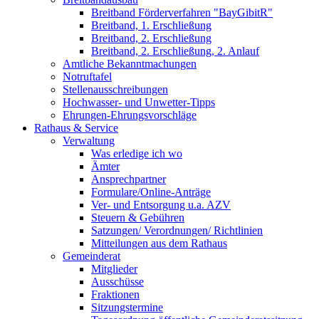
Breitband Förderverfahren "BayGibitR"
Breitband, 1. Erschließung
Breitband, 2. Erschließung
Breitband, 2. Erschließung, 2. Anlauf
Amtliche Bekanntmachungen
Notruftafel
Stellenausschreibungen
Hochwasser- und Unwetter-Tipps
Ehrungen-Ehrungsvorschläge
Rathaus & Service
Verwaltung
Was erledige ich wo
Ämter
Ansprechpartner
Formulare/Online-Anträge
Ver- und Entsorgung u.a. AZV
Steuern & Gebühren
Satzungen/ Verordnungen/ Richtlinien
Mitteilungen aus dem Rathaus
Gemeinderat
Mitglieder
Ausschüsse
Fraktionen
Sitzungstermine