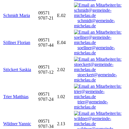
09571
Schmidt Maria
E.02
9707-21
schmidt@gemeinde-
michelau.de
09571
Söllner Florian
E.04
9707-44
soellner@gemeinde-
michelau.de
09571
Stöckert Saskia
2.02
9707-12
stoeckert@gemeinde-
michelau.de
09571
Trier Matthias
1.02
9707-24
trier@gemeinde-
michelau.de
09571
Wildner Yannic
2.13
9707-34
wildner@gemeinde-