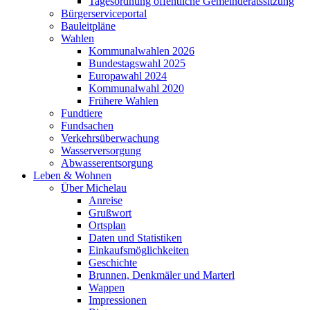
Tagesordnung öffentliche Gemeinderatssitzung
Bürgerserviceportal
Bauleitpläne
Wahlen
Kommunalwahlen 2026
Bundestagswahl 2025
Europawahl 2024
Kommunalwahl 2020
Frühere Wahlen
Fundtiere
Fundsachen
Verkehrsüberwachung
Wasserversorgung
Abwasserentsorgung
Leben & Wohnen
Über Michelau
Anreise
Grußwort
Ortsplan
Daten und Statistiken
Einkaufsmöglichkeiten
Geschichte
Brunnen, Denkmäler und Marterl
Wappen
Impressionen