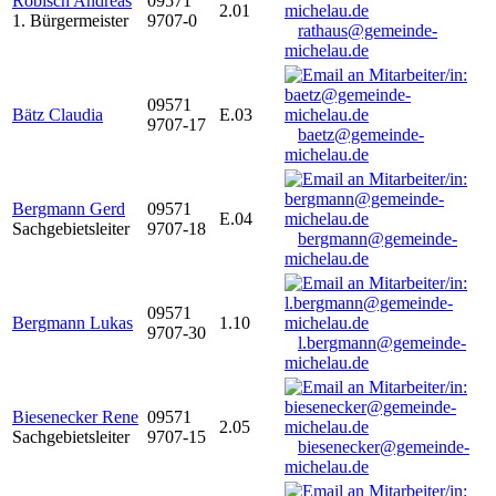
Robisch Andreas
09571
2.01
1. Bürgermeister
9707-0
rathaus@gemeinde-
michelau.de
09571
Bätz Claudia
E.03
9707-17
baetz@gemeinde-
michelau.de
Bergmann Gerd
09571
E.04
Sachgebietsleiter
9707-18
bergmann@gemeinde-
michelau.de
09571
Bergmann Lukas
1.10
9707-30
l.bergmann@gemeinde-
michelau.de
Biesenecker Rene
09571
2.05
Sachgebietsleiter
9707-15
biesenecker@gemeinde-
michelau.de