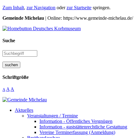
Zum Inhalt
,
zur Navigation
oder
zur Startseite
springen.
Gemeinde Michelau
| Online: https://www.gemeinde-michelau.de/
Suche
suchen
Schriftgröße
A
A
A
Aktuelles
Veranstaltungen / Termine
Information - Öffentliches Vergnügen
Information - gaststättenrechtliche Gestattung
Vereine Terminerfassung (Anmeldung)
Breitbandausbau