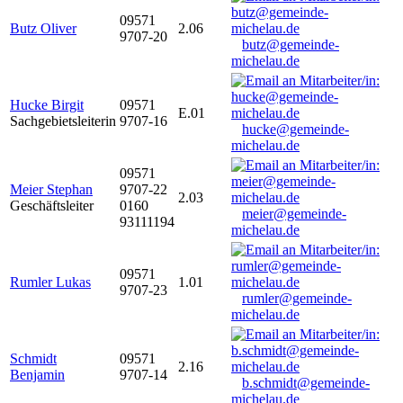
09571
Butz Oliver
2.06
9707-20
butz@gemeinde-
michelau.de
Hucke Birgit
09571
E.01
Sachgebietsleiterin
9707-16
hucke@gemeinde-
michelau.de
09571
Meier Stephan
9707-22
2.03
Geschäftsleiter
0160
meier@gemeinde-
93111194
michelau.de
09571
Rumler Lukas
1.01
9707-23
rumler@gemeinde-
michelau.de
Schmidt
09571
2.16
Benjamin
9707-14
b.schmidt@gemeinde-
michelau.de