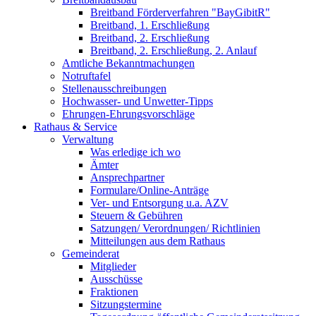
Breitband Förderverfahren "BayGibitR"
Breitband, 1. Erschließung
Breitband, 2. Erschließung
Breitband, 2. Erschließung, 2. Anlauf
Amtliche Bekanntmachungen
Notruftafel
Stellenausschreibungen
Hochwasser- und Unwetter-Tipps
Ehrungen-Ehrungsvorschläge
Rathaus & Service
Verwaltung
Was erledige ich wo
Ämter
Ansprechpartner
Formulare/Online-Anträge
Ver- und Entsorgung u.a. AZV
Steuern & Gebühren
Satzungen/ Verordnungen/ Richtlinien
Mitteilungen aus dem Rathaus
Gemeinderat
Mitglieder
Ausschüsse
Fraktionen
Sitzungstermine