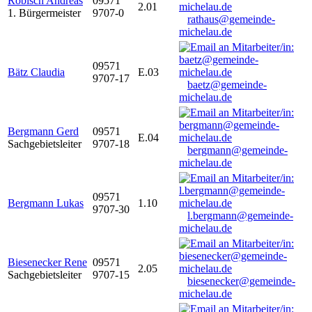
Robisch Andreas
09571
2.01
1. Bürgermeister
9707-0
rathaus@gemeinde-
michelau.de
09571
Bätz Claudia
E.03
9707-17
baetz@gemeinde-
michelau.de
Bergmann Gerd
09571
E.04
Sachgebietsleiter
9707-18
bergmann@gemeinde-
michelau.de
09571
Bergmann Lukas
1.10
9707-30
l.bergmann@gemeinde-
michelau.de
Biesenecker Rene
09571
2.05
Sachgebietsleiter
9707-15
biesenecker@gemeinde-
michelau.de