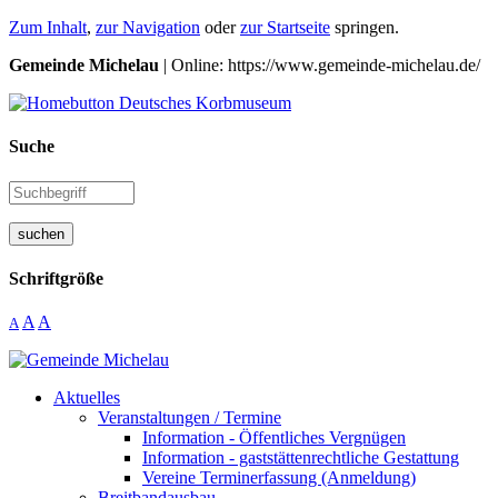
Zum Inhalt
,
zur Navigation
oder
zur Startseite
springen.
Gemeinde Michelau
| Online: https://www.gemeinde-michelau.de/
Suche
suchen
Schriftgröße
A
A
A
Aktuelles
Veranstaltungen / Termine
Information - Öffentliches Vergnügen
Information - gaststättenrechtliche Gestattung
Vereine Terminerfassung (Anmeldung)
Breitbandausbau