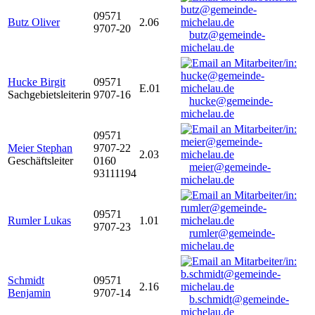
09571
Butz Oliver
2.06
9707-20
butz@gemeinde-
michelau.de
Hucke Birgit
09571
E.01
Sachgebietsleiterin
9707-16
hucke@gemeinde-
michelau.de
09571
Meier Stephan
9707-22
2.03
Geschäftsleiter
0160
meier@gemeinde-
93111194
michelau.de
09571
Rumler Lukas
1.01
9707-23
rumler@gemeinde-
michelau.de
Schmidt
09571
2.16
Benjamin
9707-14
b.schmidt@gemeinde-
michelau.de