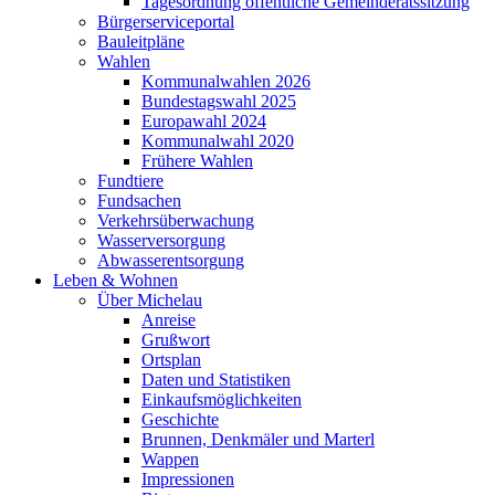
Tagesordnung öffentliche Gemeinderatssitzung
Bürgerserviceportal
Bauleitpläne
Wahlen
Kommunalwahlen 2026
Bundestagswahl 2025
Europawahl 2024
Kommunalwahl 2020
Frühere Wahlen
Fundtiere
Fundsachen
Verkehrsüberwachung
Wasserversorgung
Abwasserentsorgung
Leben & Wohnen
Über Michelau
Anreise
Grußwort
Ortsplan
Daten und Statistiken
Einkaufsmöglichkeiten
Geschichte
Brunnen, Denkmäler und Marterl
Wappen
Impressionen