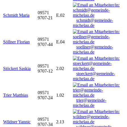
09571
Schmidt Maria
E.02
9707-21
schmidt@gemeinde-
michelau.de
09571
Söllner Florian
E.04
9707-44
soellner@gemeinde-
michelau.de
09571
Stöckert Saskia
2.02
9707-12
stoeckert@gemeinde-
michelau.de
09571
Trier Matthias
1.02
9707-24
trier@gemeinde-
michelau.de
09571
Wildner Yannic
2.13
9707-34
wildner@gemeinde-