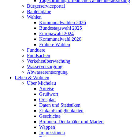
Tagesordnung öffentliche Gemeinderatssitzung
Bürgerserviceportal
Bauleitpläne
Wahlen
Kommunalwahlen 2026
Bundestagswahl 2025
Europawahl 2024
Kommunalwahl 2020
Frühere Wahlen
Fundtiere
Fundsachen
Verkehrsüberwachung
Wasserversorgung
Abwasserentsorgung
Leben & Wohnen
Über Michelau
Anreise
Grußwort
Ortsplan
Daten und Statistiken
Einkaufsmöglichkeiten
Geschichte
Brunnen, Denkmäler und Marterl
Wappen
Impressionen