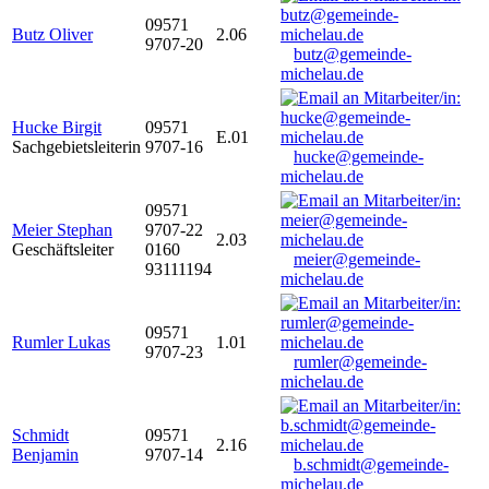
09571
Butz Oliver
2.06
9707-20
butz@gemeinde-
michelau.de
Hucke Birgit
09571
E.01
Sachgebietsleiterin
9707-16
hucke@gemeinde-
michelau.de
09571
Meier Stephan
9707-22
2.03
Geschäftsleiter
0160
meier@gemeinde-
93111194
michelau.de
09571
Rumler Lukas
1.01
9707-23
rumler@gemeinde-
michelau.de
Schmidt
09571
2.16
Benjamin
9707-14
b.schmidt@gemeinde-
michelau.de