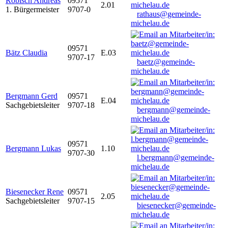
Robisch Andreas
09571
2.01
1. Bürgermeister
9707-0
rathaus@gemeinde-
michelau.de
09571
Bätz Claudia
E.03
9707-17
baetz@gemeinde-
michelau.de
Bergmann Gerd
09571
E.04
Sachgebietsleiter
9707-18
bergmann@gemeinde-
michelau.de
09571
Bergmann Lukas
1.10
9707-30
l.bergmann@gemeinde-
michelau.de
Biesenecker Rene
09571
2.05
Sachgebietsleiter
9707-15
biesenecker@gemeinde-
michelau.de