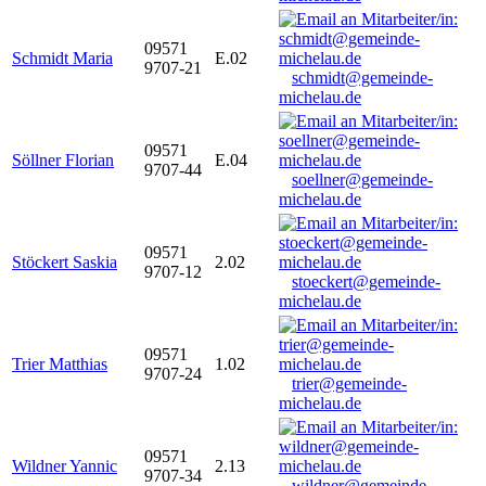
09571
Schmidt Maria
E.02
9707-21
schmidt@gemeinde-
michelau.de
09571
Söllner Florian
E.04
9707-44
soellner@gemeinde-
michelau.de
09571
Stöckert Saskia
2.02
9707-12
stoeckert@gemeinde-
michelau.de
09571
Trier Matthias
1.02
9707-24
trier@gemeinde-
michelau.de
09571
Wildner Yannic
2.13
9707-34
wildner@gemeinde-