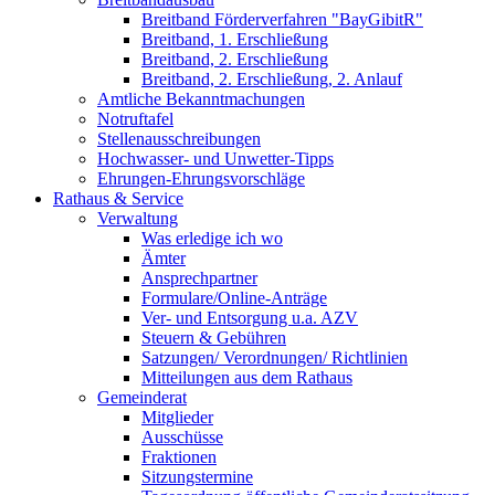
Breitband Förderverfahren "BayGibitR"
Breitband, 1. Erschließung
Breitband, 2. Erschließung
Breitband, 2. Erschließung, 2. Anlauf
Amtliche Bekanntmachungen
Notruftafel
Stellenausschreibungen
Hochwasser- und Unwetter-Tipps
Ehrungen-Ehrungsvorschläge
Rathaus & Service
Verwaltung
Was erledige ich wo
Ämter
Ansprechpartner
Formulare/Online-Anträge
Ver- und Entsorgung u.a. AZV
Steuern & Gebühren
Satzungen/ Verordnungen/ Richtlinien
Mitteilungen aus dem Rathaus
Gemeinderat
Mitglieder
Ausschüsse
Fraktionen
Sitzungstermine